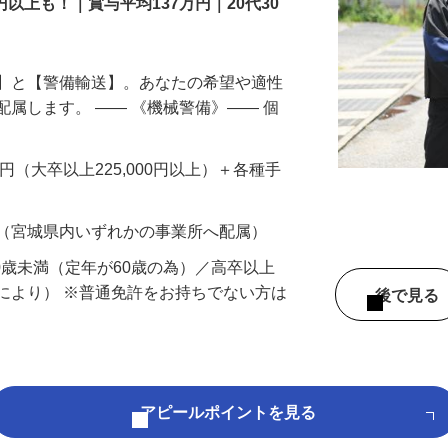
円以上も！｜賞与平均137万円｜20代30
備】と【警備輸送】。あなたの希望や適性
配属します。 ―― 《機械警備》―― 個
…
200円（大卒以上225,000円以上）＋各種手
 （宮城県内いずれかの事業所へ配属）
60歳未満（定年が60歳の為）／高卒以上
により） ※普通免許をお持ちでない方は
後で見