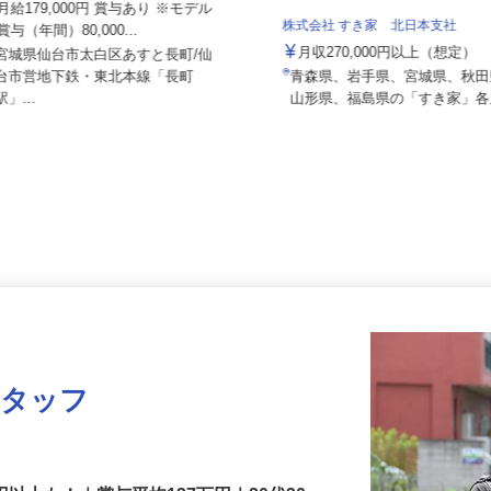
03a
月給179,000円 賞与あり ※モデル
株式会社 すき家 北日本支社
賞与（年間）80,000...
月収270,000円以上（想定
宮城県仙台市太白区あすと長町/仙
台市営地下鉄・東北本線「長町
青森県、岩手県、宮城県、秋
駅」...
山形県、福島県の「すき家」
スタッフ