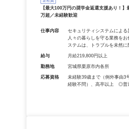
セコム株式会社
正社員
【最大100万円の奨学金返還支援あり！】
万超／未経験歓迎
仕事内容
セキュリティシステムによ
人々の暮らしを守る業務をお
ステムは、トラブルを未然
給与
月給219,800円以上
勤務地
宮城県栗原市内各所
応募資格
未経験39歳まで（例外事由
経験不問）、高卒以上 ◎普