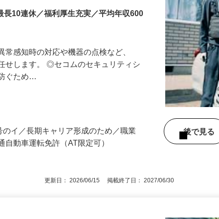
最長10連休／福利厚生充実／平均年収600
る異常感知時の対応や機器の点検など、
任せします。 ◎セコムのセキュリティシ
に防ぐため…
3号のイ／長期キャリア形成のため／職業
後で見
通自動車運転免許（AT限定可）
更新日： 2026/06/15 掲載終了日： 2027/06/30