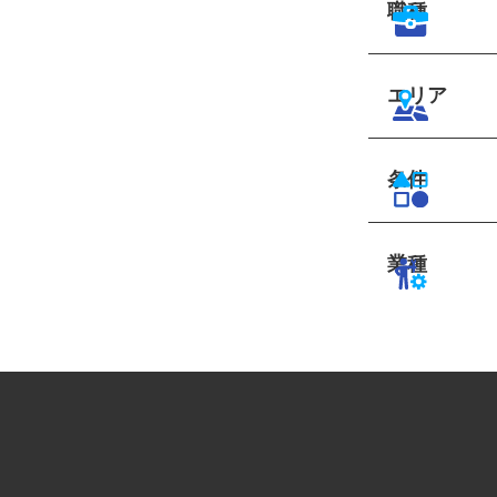
職種
エリア
条件
業種