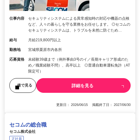
仕事内容
セキュリティシステムによる異常感知時の対応や機器の点検
など、人々の暮らしを守る業務をお任せします。 ◎セコムの
セキュリティシステムは、トラブルを未然に防ぐため…
給与
月給219,800円以上
勤務地
宮城県栗原市内各所
応募資格
未経験39歳まで（例外事由3号のイ／長期キャリア形成のた
め／職業経験不問）、高卒以上 ◎普通自動車運転免許（AT
限定可）
詳細を見る
後で見る
更新日： 2026/06/15 掲載終了日： 2027/06/30
セコムの総合職
セコム株式会社
正社員