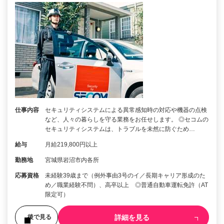
仕事内容
セキュリティシステムによる異常感知時の対応や機器の点検
など、人々の暮らしを守る業務をお任せします。 ◎セコムの
セキュリティシステムは、トラブルを未然に防ぐため…
給与
月給219,800円以上
勤務地
宮城県岩沼市内各所
応募資格
未経験39歳まで（例外事由3号のイ／長期キャリア形成のた
め／職業経験不問）、高卒以上 ◎普通自動車運転免許（AT
限定可）
詳細を見る
後で見る