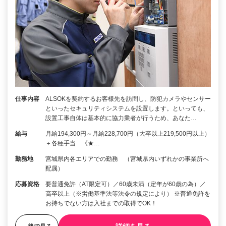
仕事内容
ALSOKを契約するお客様先を訪問し、防犯カメラやセンサー
といったセキュリティシステムを設置します。といっても、
設置工事自体は基本的に協力業者が行うため、あなた…
給与
月給194,300円～月給228,700円（大卒以上219,500円以上）
＋各種手当 《★…
勤務地
宮城県内各エリアでの勤務 （宮城県内いずれかの事業所へ
配属）
応募資格
要普通免許（AT限定可）／60歳未満（定年が60歳の為）／
高卒以上（※労働基準法等法令の規定により） ※普通免許を
お持ちでない方は入社までの取得でOK！