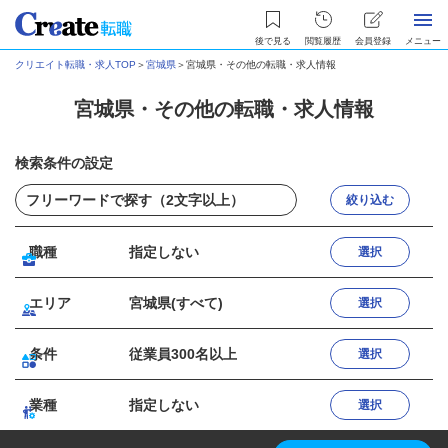
後で見る
閲覧履歴
会員登録
メニュー
クリエイト転職・求人TOP
＞
宮城県
＞
宮城県・その他の転職・求人情報
宮城県・その他の転職・求人情報
検索条件の設定
絞り込む
職種
指定しない
選択
エリア
宮城県(すべて)
選択
条件
従業員300名以上
選択
業種
指定しない
選択