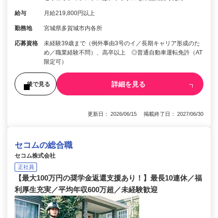
給与
月給219,800円以上
勤務地
宮城県多賀城市内各所
応募資格
未経験39歳まで（例外事由3号のイ／長期キャリア形成のた
め／職業経験不問）、高卒以上 ◎普通自動車運転免許（AT
限定可）
詳細を見る
後で見る
更新日： 2026/06/15 掲載終了日： 2027/06/30
セコムの総合職
セコム株式会社
正社員
【最大100万円の奨学金返還支援あり！】最長10連休／福
利厚生充実／平均年収600万超／未経験歓迎