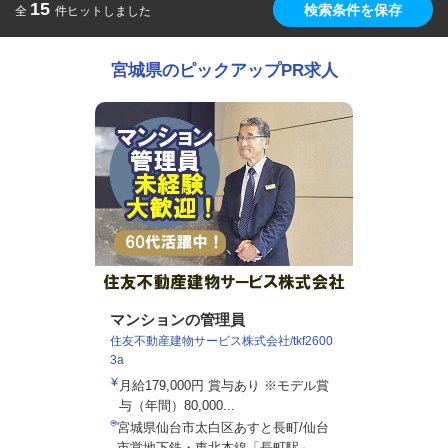
15
検索条件を保存
全
件ヒットしました
宮城県のピックアップPR求人
マンションの管理員
住友不動産建物サービス株式会社/tkf2600
3a
月給179,000円 賞与あり ※モデル賞
与（年間）80,000...
宮城県仙台市太白区あすと長町/仙台
市営地下鉄・東北本線「長町駅」...