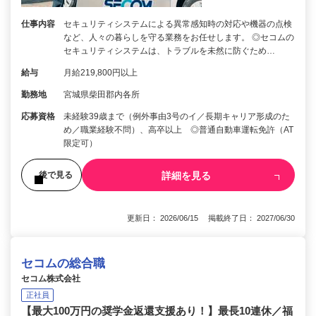
仕事内容
セキュリティシステムによる異常感知時の対応や機器の点検
など、人々の暮らしを守る業務をお任せします。 ◎セコムの
セキュリティシステムは、トラブルを未然に防ぐため…
給与
月給219,800円以上
勤務地
宮城県柴田郡内各所
応募資格
未経験39歳まで（例外事由3号のイ／長期キャリア形成のた
め／職業経験不問）、高卒以上 ◎普通自動車運転免許（AT
限定可）
詳細を見る
後で見る
更新日： 2026/06/15 掲載終了日： 2027/06/30
セコムの総合職
セコム株式会社
正社員
【最大100万円の奨学金返還支援あり！】最長10連休／福