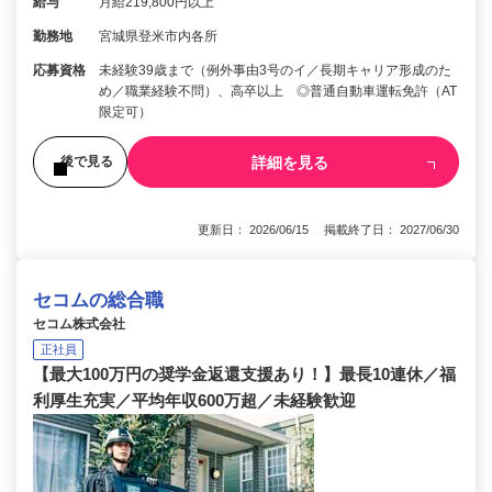
給与
月給219,800円以上
勤務地
宮城県登米市内各所
応募資格
未経験39歳まで（例外事由3号のイ／長期キャリア形成のた
め／職業経験不問）、高卒以上 ◎普通自動車運転免許（AT
限定可）
詳細を見る
後で見る
更新日： 2026/06/15 掲載終了日： 2027/06/30
セコムの総合職
セコム株式会社
正社員
【最大100万円の奨学金返還支援あり！】最長10連休／福
利厚生充実／平均年収600万超／未経験歓迎