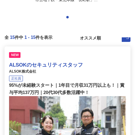
15
1
-
15
全
件中
件を表示
NEW
ALSOKのセキュリティスタッフ
ALSOK株式会社
正社員
95%が未経験スタート｜1年目で月収31万円以上も！｜賞
与平均137万円｜20代30代多数活躍中！