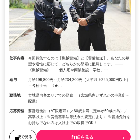
仕事内容
今回募集するのは【機械警備】と【警備輸送】。あなたの希
望や適性に応じて、どちらかの部署に配属します。 ――
《機械警備》―― 個人宅や商業施設、学校、一…
給与
月給199,800円～月給234,200円（大卒以上225,000円以上）
＋各種手当 《★…
勤務地
宮城県内各エリアでの勤務 （宮城県内いずれかの事業所へ
配属）
応募資格
要普通免許（AT限定可）／60歳未満（定年が60歳の為）／
高卒以上（※労働基準法等法令の規定により） ※普通免許を
お持ちでない方は入社までの取得でOK！
詳細を見る
後で見る