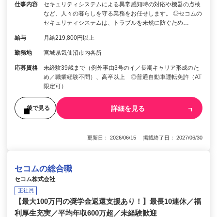
仕事内容
セキュリティシステムによる異常感知時の対応や機器の点検
など、人々の暮らしを守る業務をお任せします。 ◎セコムの
セキュリティシステムは、トラブルを未然に防ぐため…
給与
月給219,800円以上
勤務地
宮城県気仙沼市内各所
応募資格
未経験39歳まで（例外事由3号のイ／長期キャリア形成のた
め／職業経験不問）、高卒以上 ◎普通自動車運転免許（AT
限定可）
詳細を見る
後で見る
更新日： 2026/06/15 掲載終了日： 2027/06/30
セコムの総合職
セコム株式会社
正社員
【最大100万円の奨学金返還支援あり！】最長10連休／福
利厚生充実／平均年収600万超／未経験歓迎