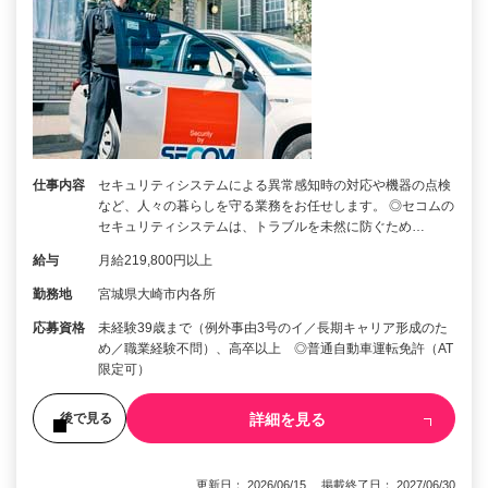
仕事内容
セキュリティシステムによる異常感知時の対応や機器の点検
など、人々の暮らしを守る業務をお任せします。 ◎セコムの
セキュリティシステムは、トラブルを未然に防ぐため…
給与
月給219,800円以上
勤務地
宮城県大崎市内各所
応募資格
未経験39歳まで（例外事由3号のイ／長期キャリア形成のた
め／職業経験不問）、高卒以上 ◎普通自動車運転免許（AT
限定可）
詳細を見る
後で見る
更新日： 2026/06/15 掲載終了日： 2027/06/30