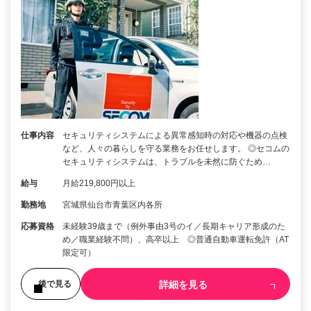
仕事内容
セキュリティシステムによる異常感知時の対応や機器の点検
など、人々の暮らしを守る業務をお任せします。 ◎セコムの
セキュリティシステムは、トラブルを未然に防ぐため…
給与
月給219,800円以上
勤務地
宮城県仙台市青葉区内各所
応募資格
未経験39歳まで（例外事由3号のイ／長期キャリア形成のた
め／職業経験不問）、高卒以上 ◎普通自動車運転免許（AT
限定可）
詳細を見る
後で見る