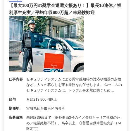
【最大100万円の奨学金返還支援あり！】最長10連休／福
利厚生充実／平均年収600万超／未経験歓迎
仕事内容
セキュリティシステムによる異常感知時の対応や機器の点検
など、人々の暮らしを守る業務をお任せします。 ◎セコムの
セキュリティシステムは、トラブルを未然に防ぐため…
給与
月給219,800円以上
勤務地
宮城県仙台市泉区内各所
応募資格
未経験39歳まで（例外事由3号のイ／長期キャリア形成のた
め／職業経験不問）、高卒以上 ◎普通自動車運転免許（AT
限定可）