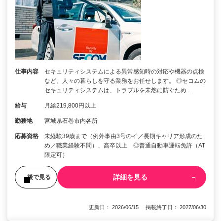
仕事内容
セキュリティシステムによる異常感知時の対応や機器の点検
など、人々の暮らしを守る業務をお任せします。 ◎セコムの
セキュリティシステムは、トラブルを未然に防ぐため…
給与
月給219,800円以上
勤務地
宮城県石巻市内各所
応募資格
未経験39歳まで（例外事由3号のイ／長期キャリア形成のた
め／職業経験不問）、高卒以上 ◎普通自動車運転免許（AT
限定可）
詳細を見る
後で見る
更新日： 2026/06/15 掲載終了日： 2027/06/30