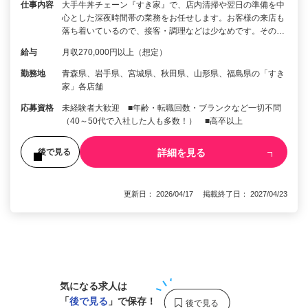
仕事内容
大手牛丼チェーン『すき家』で、店内清掃や翌日の準備を中
心とした深夜時間帯の業務をお任せします。お客様の来店も
落ち着いているので、接客・調理などは少なめです。その…
給与
月収270,000円以上（想定）
勤務地
青森県、岩手県、宮城県、秋田県、山形県、福島県の「すき
家」各店舗
応募資格
未経験者大歓迎 ■年齢・転職回数・ブランクなど一切不問
（40～50代で入社した人も多数！） ■高卒以上
詳細を見る
後で見る
更新日： 2026/04/17 掲載終了日： 2027/04/23
1
気になる求人は
「
後で見る
」で保存！