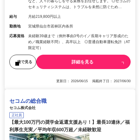
など、人々の暮らしを守る業務をお任せします。 ◎セコムの
セキュリティシステムは、トラブルを未然に防ぐため…
給与
月給219,800円以上
勤務地
宮城県仙台市若林区内各所
応募資格
未経験39歳まで（例外事由3号のイ／長期キャリア形成のた
め／職業経験不問）、高卒以上 ◎普通自動車運転免許（AT
限定可）
詳細を見る
後で見る
更新日： 2026/06/15 掲載終了日： 2027/06/30
セコムの総合職
セコム株式会社
正社員
【最大100万円の奨学金返還支援あり！】最長10連休／福
利厚生充実／平均年収600万超／未経験歓迎