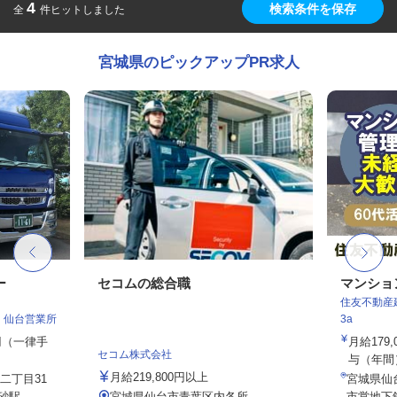
4
検索条件を保存
全
件ヒットしました
宮城県のピックアップPR求人
ー
セコムの総合職
マンショ
住友不動産建
 仙台営業所
3a
0円（一律手
月給179
セコム株式会社
与（年間）8
月給219,800円以上
二丁目31
宮城県仙
駅...
宮城県仙台市青葉区内各所
市営地下