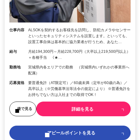
仕事内容
ALSOKを契約するお客様先を訪問し、防犯カメラやセンサー
といったセキュリティシステムを設置します。といっても、
設置工事自体は基本的に協力業者が行うため、あなた…
給与
月給194,300円～月給228,700円（大卒以上219,500円以上）
＋各種手当 《★…
勤務地
宮城県内各エリアでの勤務 （宮城県内いずれかの事業所へ
配属）
応募資格
要普通免許（AT限定可）／60歳未満（定年が60歳の為）／
高卒以上（※労働基準法等法令の規定により） ※普通免許を
お持ちでない方は入社までの取得でOK！
詳細を見る
後で見る
アピールポイントを見る