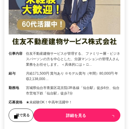
仕事内容
住友不動産建物サービスが管理する、 ファミリー層・ビジネ
スパーソンの方を中心とした、分譲マンションの管理人さん
業務をお任せします。 ＜具体的には＞ □…
給与
月給171,500円 賞与あり ※モデル賞与（年間）80,000円 年
収2,138,000…
勤務地
宮城県仙台市青葉区花京院/JR各線「仙台駅」徒歩6分、仙台
市営地下鉄「仙台駅」徒歩7分
応募資格
★未経験OK！中高年活躍中！
詳細を見る
後で見る