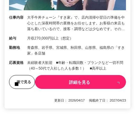
仕事内容
大手牛丼チェーン『すき家』で、店内清掃や翌日の準備を中
心とした深夜時間帯の業務をお任せします。お客様の来店も
落ち着いているので、接客・調理などは少なめです。その…
給与
月収270,000円以上（想定）
勤務地
青森県、岩手県、宮城県、秋田県、山形県、福島県の「すき
家」各店舗
応募資格
未経験者大歓迎 ■年齢・転職回数・ブランクなど一切不問
（40～50代で入社した人も多数！） ■高卒以上
詳細を見る
後で見る
更新日： 2026/04/17 掲載終了日： 2027/04/23
1