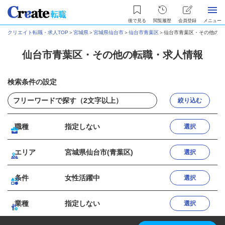
後で見る
閲覧履歴
会員登録
メニュー
クリエイト転職・求人TOP
＞
宮城県
＞
宮城県仙台市
＞
仙台市青葉区
＞
仙台市青葉区・その他の転
仙台市青葉区・その他の転職・求人情報
検索条件の設定
絞り込む
職種
指定しない
選択
エリア
宮城県仙台市(青葉区)
選択
条件
女性活躍中
選択
業種
指定しない
選択