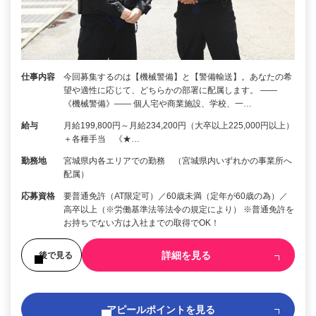
仕事内容
今回募集するのは【機械警備】と【警備輸送】。あなたの希
望や適性に応じて、どちらかの部署に配属します。 ――
《機械警備》―― 個人宅や商業施設、学校、一…
給与
月給199,800円～月給234,200円（大卒以上225,000円以上）
＋各種手当 《★…
勤務地
宮城県内各エリアでの勤務 （宮城県内いずれかの事業所へ
配属）
応募資格
要普通免許（AT限定可）／60歳未満（定年が60歳の為）／
高卒以上（※労働基準法等法令の規定により） ※普通免許を
お持ちでない方は入社までの取得でOK！
詳細を見る
後で見る
アピールポイントを見る