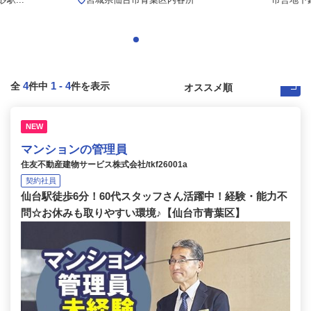
4
1
-
4
全
件中
件を表示
NEW
マンションの管理員
住友不動産建物サービス株式会社/tkf26001a
契約社員
仙台駅徒歩6分！60代スタッフさん活躍中！経験・能力不
問☆お休みも取りやすい環境♪【仙台市青葉区】