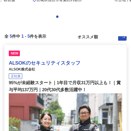
5
1
-
5
全
件中
件を表示
NEW
ALSOKのセキュリティスタッフ
ALSOK株式会社
正社員
95%が未経験スタート｜1年目で月収31万円以上も！｜賞
与平均137万円｜20代30代多数活躍中！