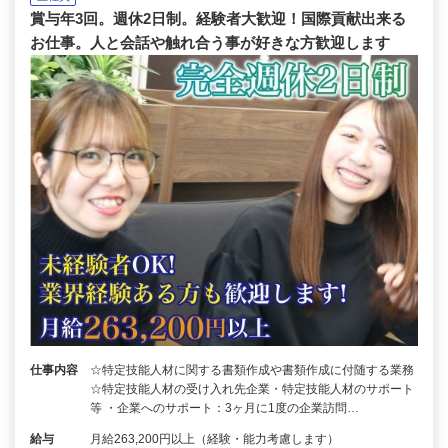
賞与年3回。週休2日制。経験者大歓迎！国際貢献出来る
お仕事。人と会話や触れ合う事が好きな方歓迎します
仕事内容
☆特定技能人材に関する書類作成や書類作成に付随する業務
☆特定技能人材の受け入れ先企業・特定技能人材のサポート
等 ・企業へのサポート：3ヶ月に1度の企業訪問…
給与
月給263,200円以上（経験・能力考慮します）