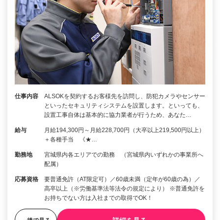
仕事内容
ALSOKを契約するお客様先を訪問し、防犯カメラやセンサー
といったセキュリティシステムを設置します。といっても、
設置工事自体は基本的に協力業者が行うため、あなた…
給与
月給194,300円～月給228,700円（大卒以上219,500円以上）
＋各種手当 《★…
勤務地
宮城県内各エリアでの勤務 （宮城県内いずれかの事業所へ
配属）
応募資格
要普通免許（AT限定可）／60歳未満（定年が60歳の為）／
高卒以上（※労働基準法等法令の規定により） ※普通免許を
お持ちでない方は入社までの取得でOK！