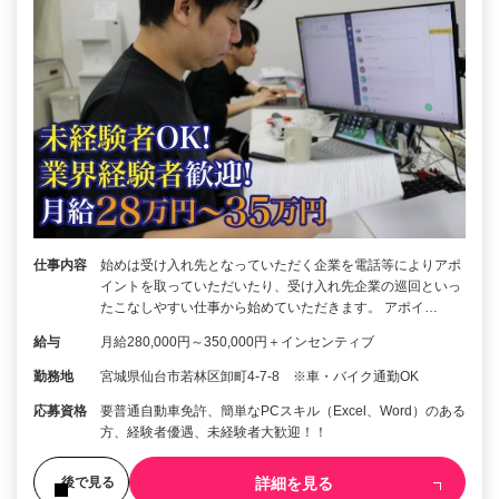
仕事内容
始めは受け入れ先となっていただく企業を電話等によりアポ
イントを取っていただいたり、受け入れ先企業の巡回といっ
たこなしやすい仕事から始めていただきます。 アポイ…
給与
月給280,000円～350,000円＋インセンティブ
勤務地
宮城県仙台市若林区卸町4-7-8 ※車・バイク通勤OK
応募資格
要普通自動車免許、簡単なPCスキル（Excel、Word）のある
方、経験者優遇、未経験者大歓迎！！
詳細を見る
後で見る