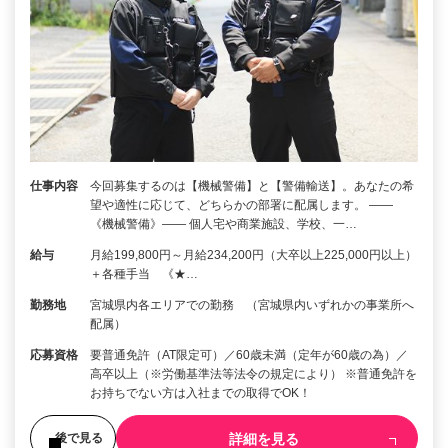
仕事内容
今回募集するのは【機械警備】と【警備輸送】。あなたの希
望や適性に応じて、どちらかの部署に配属します。 ――
《機械警備》―― 個人宅や商業施設、学校、一…
給与
月給199,800円～月給234,200円（大卒以上225,000円以上）
＋各種手当 《★…
勤務地
宮城県内各エリアでの勤務 （宮城県内いずれかの事業所へ
配属）
応募資格
要普通免許（AT限定可）／60歳未満（定年が60歳の為）／
高卒以上（※労働基準法等法令の規定により） ※普通免許を
お持ちでない方は入社までの取得でOK！
詳細を見る
後で見る