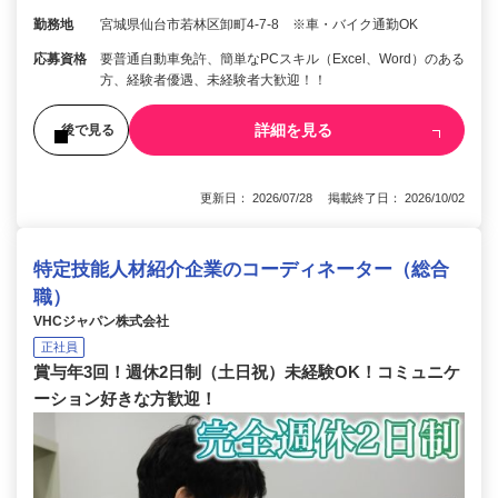
勤務地
宮城県仙台市若林区卸町4-7-8 ※車・バイク通勤OK
応募資格
要普通自動車免許、簡単なPCスキル（Excel、Word）のある
方、経験者優遇、未経験者大歓迎！！
詳細を見る
後で見る
更新日： 2026/07/28 掲載終了日： 2026/10/02
特定技能人材紹介企業のコーディネーター（総合
職）
VHCジャパン株式会社
正社員
賞与年3回！週休2日制（土日祝）未経験OK！コミュニケ
ーション好きな方歓迎！