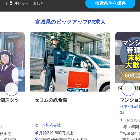
5
検索条件を保存
全
件ヒットしました
宮城県のピックアップPR求人
店舗スタッ
セコムの総合職
マンショ
住友不動産建
3a
月給179
セコム株式会社
定）
与（年間）8
月給219,800円以上
秋田県、
宮城県仙
」各店舗
宮城県仙台市青葉区内各所
市営地下