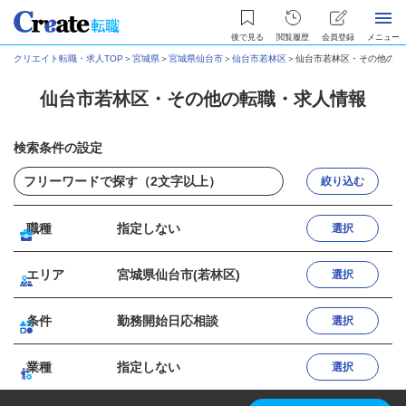
後で見る
閲覧履歴
会員登録
メニュー
クリエイト転職・求人TOP
＞
宮城県
＞
宮城県仙台市
＞
仙台市若林区
＞
仙台市若林区・その他の転
仙台市若林区・その他の転職・求人情報
検索条件の設定
絞り込む
職種
指定しない
選択
エリア
宮城県仙台市(若林区)
選択
条件
勤務開始日応相談
選択
業種
指定しない
選択