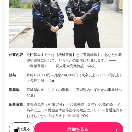
仕事内容
今回募集するのは【機械警備】と【警備輸送】。あなたの希
望や適性に応じて、どちらかの部署に配属します。 ――
《機械警備》―― 個人宅や商業施設、学校、一…
給与
月給199,800円～月給234,200円（大卒以上225,000円以上）
＋各種手当 《★…
勤務地
宮城県内各エリアでの勤務 （宮城県内いずれかの事業所へ
配属）
応募資格
要普通免許（AT限定可）／60歳未満（定年が60歳の為）／
高卒以上（※労働基準法等法令の規定により） ※普通免許を
お持ちでない方は入社までの取得でOK！
詳細を見る
後で見る