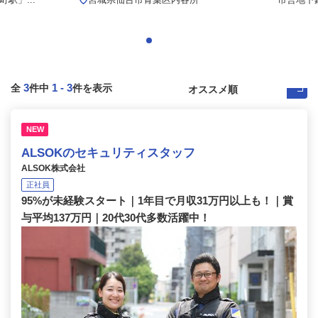
3
1
-
3
全
件中
件を表示
NEW
ALSOKのセキュリティスタッフ
ALSOK株式会社
正社員
95%が未経験スタート｜1年目で月収31万円以上も！｜賞
与平均137万円｜20代30代多数活躍中！