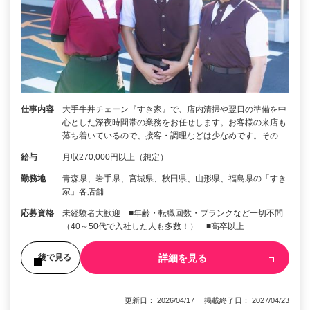
仕事内容
大手牛丼チェーン『すき家』で、店内清掃や翌日の準備を中
心とした深夜時間帯の業務をお任せします。お客様の来店も
落ち着いているので、接客・調理などは少なめです。その…
給与
月収270,000円以上（想定）
勤務地
青森県、岩手県、宮城県、秋田県、山形県、福島県の「すき
家」各店舗
応募資格
未経験者大歓迎 ■年齢・転職回数・ブランクなど一切不問
（40～50代で入社した人も多数！） ■高卒以上
詳細を見る
後で見る
更新日： 2026/04/17 掲載終了日： 2027/04/23