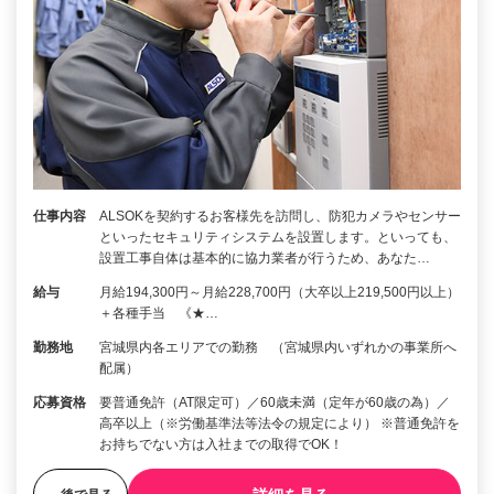
仕事内容
ALSOKを契約するお客様先を訪問し、防犯カメラやセンサー
といったセキュリティシステムを設置します。といっても、
設置工事自体は基本的に協力業者が行うため、あなた…
給与
月給194,300円～月給228,700円（大卒以上219,500円以上）
＋各種手当 《★…
勤務地
宮城県内各エリアでの勤務 （宮城県内いずれかの事業所へ
配属）
応募資格
要普通免許（AT限定可）／60歳未満（定年が60歳の為）／
高卒以上（※労働基準法等法令の規定により） ※普通免許を
お持ちでない方は入社までの取得でOK！