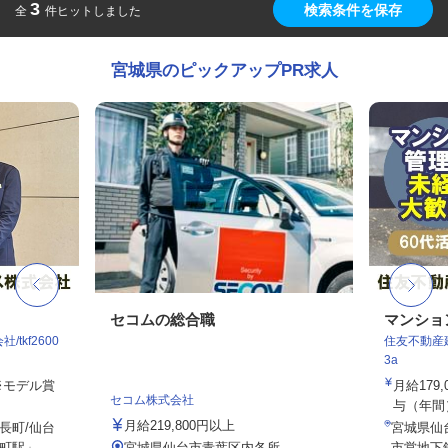
3
検索条件を保存
全
件ヒットしました
宮城県のピックアップPR求人
セコムの総合職
マンショ
tkf2600
住友不動産建
3a
 ※モデル賞
月給179
セコム株式会社
与（年間）8
月給219,800円以上
長町/仙台
宮城県仙
駅」...
宮城県仙台市青葉区内各所
市営地下