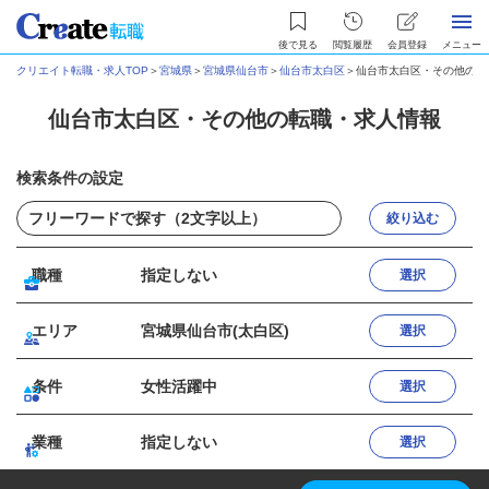
後で見る
閲覧履歴
会員登録
メニュー
クリエイト転職・求人TOP
＞
宮城県
＞
宮城県仙台市
＞
仙台市太白区
＞
仙台市太白区・その他の転
仙台市太白区・その他の転職・求人情報
検索条件の設定
絞り込む
職種
指定しない
選択
エリア
宮城県仙台市(太白区)
選択
条件
女性活躍中
選択
業種
指定しない
選択