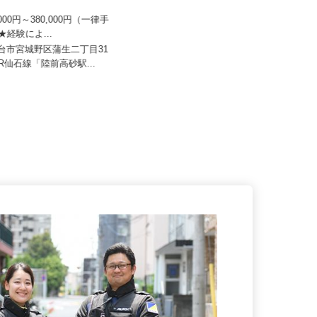
ンサービス株式会社 仙台営業
0,000円～380,000円（一律手
セコム株式会社
）★経験によ...
月給219,800円以上
仙台市宮城野区蒲生二丁目31
（JR仙石線「陸前高砂駅...
宮城県仙台市青葉区内各所