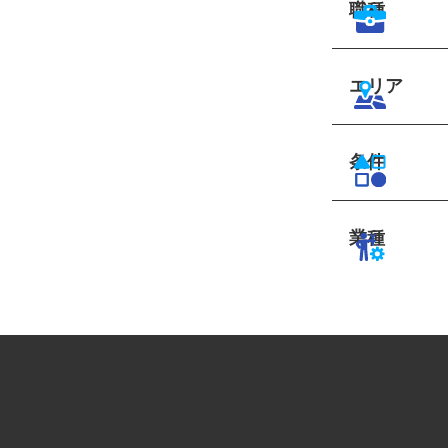
職種
エリア
条件
業種