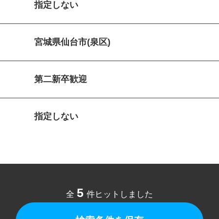
指定しない
宮城県仙台市(泉区)
第二新卒歓迎
指定しない
5
全
件ヒットしました