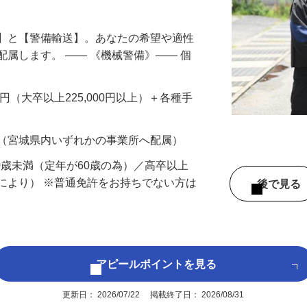
円以上も！｜賞与平均137万円｜20代30
備】と【警備輸送】。あなたの希望や適性
配属します。 ―― 《機械警備》―― 個
…
200円（大卒以上225,000円以上）＋各種手
 （宮城県内いずれかの事業所へ配属）
60歳未満（定年が60歳の為）／高卒以上
により） ※普通免許をお持ちでない方は
後で見
アピールポイントを見る