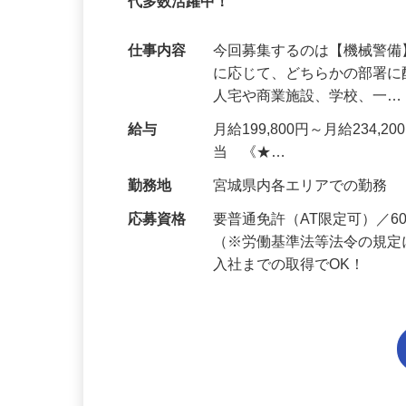
95%が未経験スタート｜1年目で月収31万
代多数活躍中！
仕事内容
今回募集するのは【機械警
に応じて、どちらかの部署に
人宅や商業施設、学校、一
給与
月給199,800円～月給234,
当 《★…
勤務地
宮城県内各エリアでの勤務
応募資格
要普通免許（AT限定可）／
（※労働基準法等法令の規定
入社までの取得でOK！