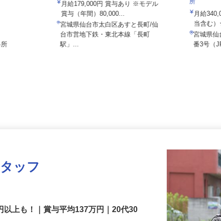
03a
ケーライ
所
月給179,000円 賞与あり ※モデル
賞与（年間）80,000...
月給34
当含む
宮城県仙台市太白区あすと長町/仙
台市営地下鉄・東北本線「長町
宮城県
各所
駅」...
番3号
スタッフ