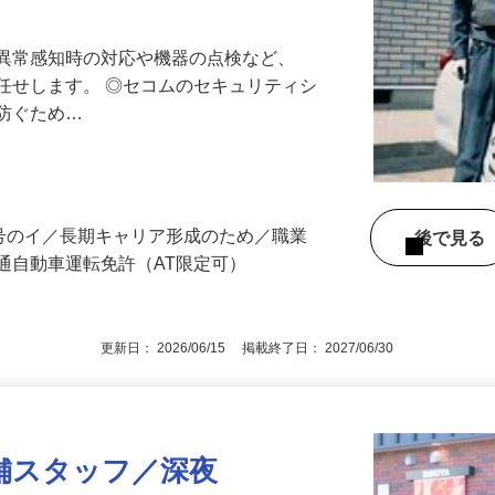
最長10連休／福利厚生充実／平均年収600
る異常感知時の対応や機器の点検など、
任せします。 ◎セコムのセキュリティシ
に防ぐため…
3号のイ／長期キャリア形成のため／職業
後で見
通自動車運転免許（AT限定可）
更新日： 2026/06/15 掲載終了日： 2027/06/30