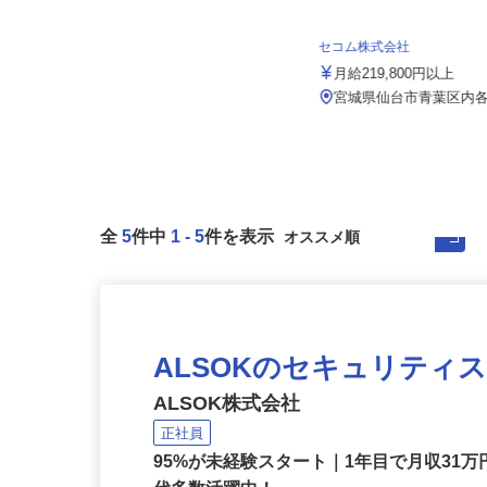
ケーラインサービス株式会社 仙台営業
所
月給340,000円～380,000円（一律手
セコム株式会社
当含む）★経験によ...
月給219,800円以上
宮城県仙台市宮城野区蒲生二丁目31
番3号（JR仙石線「陸前高砂駅...
宮城県仙台市青葉区内
全
5
件中
1
-
5
件を表示
ALSOKのセキュリティ
ALSOK株式会社
正社員