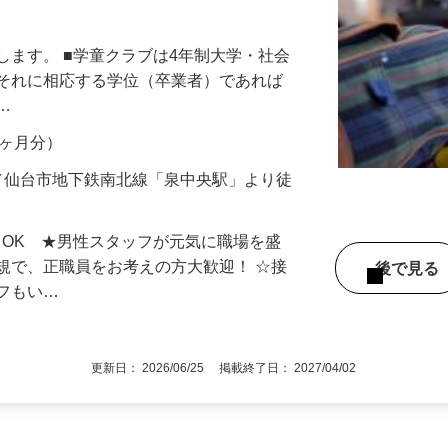
制（土曜・日曜） 高待遇の事務兼学童指
します。 ■学童クラブは4年制大学・社会
はそれに相応する学位（卒業者）であれば
。…
年2ヶ月分）
／仙台市地下鉄南北線「泉中央駅」より徒
もOK ★男性スタッフが元気に職場を盛
規で、正職員をお考えの方大歓迎！ ☆接
後で見
ッフもい…
更新日： 2026/06/25 掲載終了日： 2027/04/02