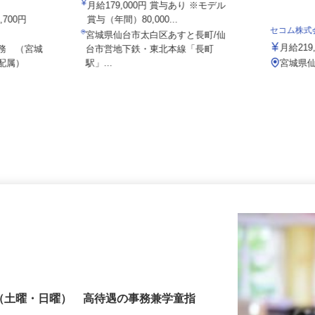
03a
月給179,000円 賞与あり ※モデル
8,700円
賞与（年間）80,000...
セコム株
宮城県仙台市太白区あすと長町/仙
月給2
勤務 （宮城
台市営地下鉄・東北本線「長町
へ配属）
駅」...
宮城