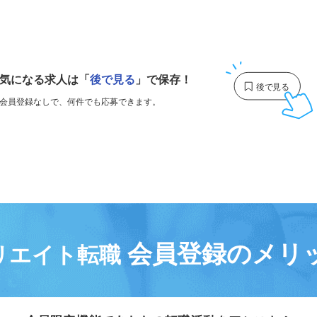
1
気になる求人は
「
後で見る
」で保存！
会員登録なしで、
何件でも応募できます。
会員登録のメリ
リエイト転職