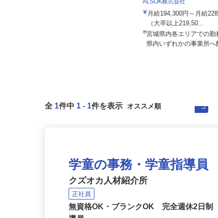
ALSOK株式会社
月給194,300円～月給22
セコム株式会社
（大卒以上219,50...
月給219,800円以上
宮城県内各エリアでの
宮城県仙台市青葉区内各所
県内いずれかの事業所
全
1
件中
1
-
1
件を表示
学童の事務・学童指導員
クズオカ人材紹介所
正社員