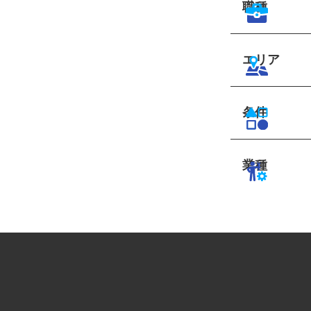
職種
エリア
条件
業種