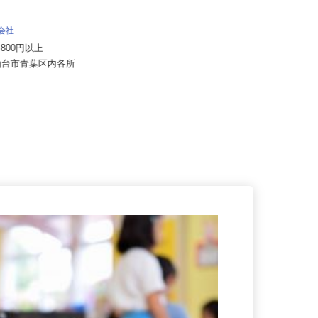
ALSOK株式会社
月給194,300円～月給228,700円
式会社
（大卒以上219,50...
19,800円以上
宮城県内各エリアでの勤務 （宮城
県仙台市青葉区内各所
県内いずれかの事業所へ配属）