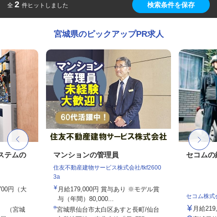
2
検索条件を保存
全
件ヒットしました
宮城県のピックアップPR求人
ステムの
マンションの管理員
セコムの
住友不動産建物サービス株式会社/tkf2600
3a
,700円（大
月給179,000円 賞与あり ※モデル賞
セコム株式
与（年間）80,000...
月給219
 （宮城
宮城県仙台市太白区あすと長町/仙台