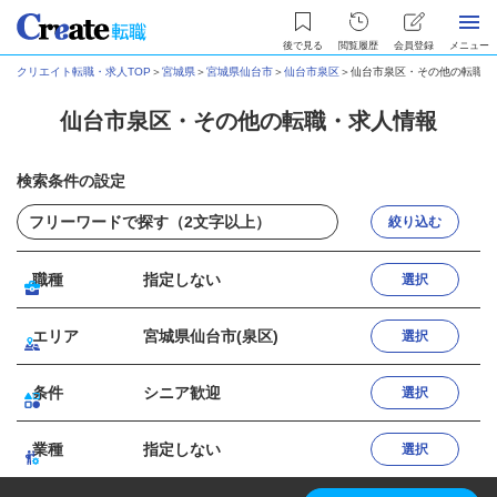
後で見る
閲覧履歴
会員登録
メニュー
クリエイト転職・求人TOP
＞
宮城県
＞
宮城県仙台市
＞
仙台市泉区
＞
仙台市泉区・その他の転職・
仙台市泉区・その他の転職・求人情報
検索条件の設定
絞り込む
職種
指定しない
選択
エリア
宮城県仙台市(泉区)
選択
条件
シニア歓迎
選択
業種
指定しない
選択