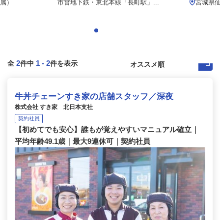
属）
市営地下鉄・東北本線「長町駅」...
宮城県
2
1
-
2
全
件中
件を表示
牛丼チェーンすき家の店舗スタッフ／深夜
株式会社 すき家 北日本支社
契約社員
【初めてでも安心】誰もが覚えやすいマニュアル確立｜
平均年齢49.1歳｜最大9連休可｜契約社員