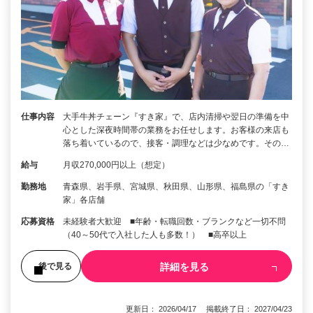
仕事内容
大手牛丼チェーン『すき家』で、店内清掃や翌日の準備を中
心とした深夜時間帯の業務をお任せします。お客様の来店も
落ち着いているので、接客・調理などは少なめです。その…
給与
月収270,000円以上（想定）
勤務地
青森県、岩手県、宮城県、秋田県、山形県、福島県の「すき
家」各店舗
応募資格
未経験者大歓迎 ■年齢・転職回数・ブランクなど一切不問
（40～50代で入社した人も多数！） ■高卒以上
詳細を見る
後で見る
更新日： 2026/04/17 掲載終了日： 2027/04/23