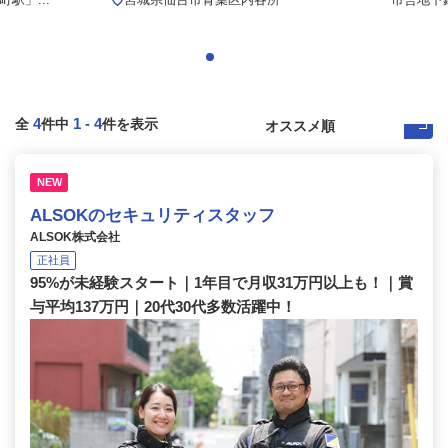
4
1
-
4
全
件中
件を表示
NEW
ALSOKのセキュリティスタッフ
ALSOK株式会社
正社員
95%が未経験スタート｜1年目で月収31万円以上も！｜賞
与平均137万円｜20代30代多数活躍中！