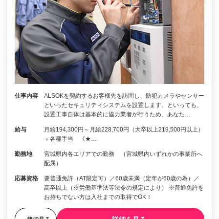
仕事内容
ALSOKを契約するお客様先を訪問し、防犯カメラやセンサー
といったセキュリティシステムを設置します。といっても、
設置工事自体は基本的に協力業者が行うため、あなた…
給与
月給194,300円～月給228,700円（大卒以上219,500円以上）
＋各種手当 《★…
勤務地
宮城県内各エリアでの勤務 （宮城県内いずれかの事業所へ
配属）
応募資格
要普通免許（AT限定可）／60歳未満（定年が60歳の為）／
高卒以上（※労働基準法等法令の規定により） ※普通免許を
お持ちでない方は入社までの取得でOK！