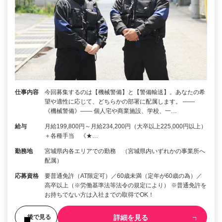
仕事内容
今回募集するのは【機械警備】と【警備輸送】。あなたの希
望や適性に応じて、どちらかの部署に配属します。 ――
《機械警備》―― 個人宅や商業施設、学校、一…
給与
月給199,800円～月給234,200円（大卒以上225,000円以上）
＋各種手当 《★…
勤務地
宮城県内各エリアでの勤務 （宮城県内いずれかの事業所へ
配属）
応募資格
要普通免許（AT限定可）／60歳未満（定年が60歳の為）／
高卒以上（※労働基準法等法令の規定により） ※普通免許を
お持ちでない方は入社までの取得でOK！
詳細を見る
後で見る