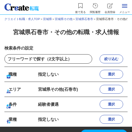
後で見る
閲覧履歴
会員登録
メニュー
クリエイト転職・求人TOP
＞
宮城県
＞
宮城県その他
＞
宮城県石巻市
＞
宮城県石巻市・その他の転
宮城県石巻市・その他の転職・求人情報
検索条件の設定
絞り込む
職種
指定しない
選択
エリア
宮城県その他(石巻市)
選択
条件
経験者優遇
選択
業種
指定しない
選択