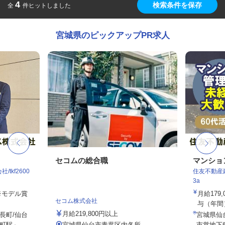
4
検索条件を保存
全
件ヒットしました
宮城県のピックアップPR求人
セコムの総合職
マンショ
tkf2600
住友不動産建
3a
 ※モデル賞
月給179
セコム株式会社
与（年間）8
月給219,800円以上
長町/仙台
宮城県仙
駅」...
宮城県仙台市青葉区内各所
市営地下