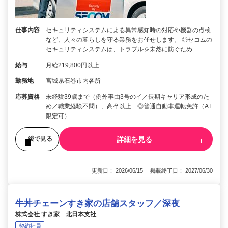
仕事内容
セキュリティシステムによる異常感知時の対応や機器の点検
など、人々の暮らしを守る業務をお任せします。 ◎セコムの
セキュリティシステムは、トラブルを未然に防ぐため…
給与
月給219,800円以上
勤務地
宮城県石巻市内各所
応募資格
未経験39歳まで（例外事由3号のイ／長期キャリア形成のた
め／職業経験不問）、高卒以上 ◎普通自動車運転免許（AT
限定可）
詳細を見る
後で見る
更新日： 2026/06/15 掲載終了日： 2027/06/30
牛丼チェーンすき家の店舗スタッフ／深夜
株式会社 すき家 北日本支社
契約社員