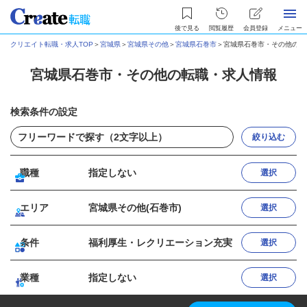
後で見る
閲覧履歴
会員登録
メニュー
クリエイト転職・求人TOP
＞
宮城県
＞
宮城県その他
＞
宮城県石巻市
＞
宮城県石巻市・その他の転
宮城県石巻市・その他の転職・求人情報
検索条件の設定
絞り込む
職種
指定しない
選択
エリア
宮城県その他(石巻市)
選択
条件
福利厚生・レクリエーション充実
選択
業種
指定しない
選択