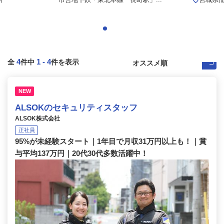
4
1
-
4
全
件中
件を表示
NEW
ALSOKのセキュリティスタッフ
ALSOK株式会社
正社員
95%が未経験スタート｜1年目で月収31万円以上も！｜賞
与平均137万円｜20代30代多数活躍中！