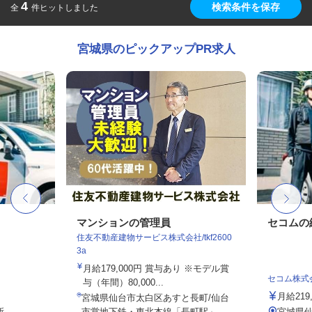
4
検索条件を保存
全
件ヒットしました
宮城県のピックアップPR求人
マンションの管理員
セコムの
住友不動産建物サービス株式会社/tkf2600
3a
月給179,000円 賞与あり ※モデル賞
セコム株式
与（年間）80,000...
月給219
宮城県仙台市太白区あすと長町/仙台
所
市営地下鉄・東北本線「長町駅」...
宮城県