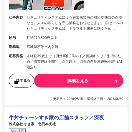
仕事内容
セキュリティシステムによる異常感知時の対応や機器の点検
など、人々の暮らしを守る業務をお任せします。 ◎セコムの
セキュリティシステムは、トラブルを未然に防ぐため…
給与
月給219,800円以上
勤務地
宮城県石巻市内各所
応募資格
未経験39歳まで（例外事由3号のイ／長期キャリア形成のた
め／職業経験不問）、高卒以上 ◎普通自動車運転免許（AT
限定可）
詳細を見る
後で見る
更新日： 2026/06/15 掲載終了日： 2027/06/30
牛丼チェーンすき家の店舗スタッフ／深夜
株式会社 すき家 北日本支社
契約社員