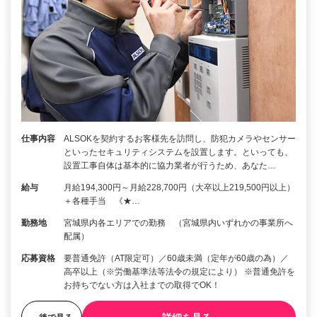
仕事内容
ALSOKを契約するお客様先を訪問し、防犯カメラやセンサー
といったセキュリティシステムを設置します。といっても、
設置工事自体は基本的に協力業者が行うため、あなた…
給与
月給194,300円～月給228,700円（大卒以上219,500円以上）
＋各種手当 《★…
勤務地
宮城県内各エリアでの勤務 （宮城県内いずれかの事業所へ
配属）
応募資格
要普通免許（AT限定可）／60歳未満（定年が60歳の為）／
高卒以上（※労働基準法等法令の規定により） ※普通免許を
お持ちでない方は入社までの取得でOK！