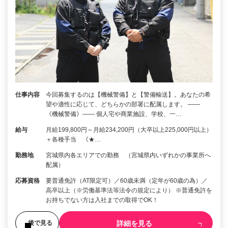
仕事内容
今回募集するのは【機械警備】と【警備輸送】。あなたの希
望や適性に応じて、どちらかの部署に配属します。 ――
《機械警備》―― 個人宅や商業施設、学校、一…
給与
月給199,800円～月給234,200円（大卒以上225,000円以上）
＋各種手当 《★…
勤務地
宮城県内各エリアでの勤務 （宮城県内いずれかの事業所へ
配属）
応募資格
要普通免許（AT限定可）／60歳未満（定年が60歳の為）／
高卒以上（※労働基準法等法令の規定により） ※普通免許を
お持ちでない方は入社までの取得でOK！
詳細を見る
後で見る