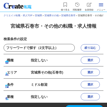
後で見る
閲覧履歴
会員登録
メニュー
クリエイト転職・求人TOP
＞
宮城県
＞
宮城県その他
＞
宮城県石巻市
＞
宮城県石巻市・その他の転
宮城県石巻市・その他の転職・求人情報
検索条件の設定
絞り込む
職種
指定しない
選択
エリア
宮城県その他(石巻市)
選択
条件
ミドル歓迎
選択
業種
指定しない
選択