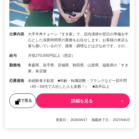
仕事内容
大手牛丼チェーン『すき家』で、店内清掃や翌日の準備を中
心とした深夜時間帯の業務をお任せします。お客様の来店も
落ち着いているので、接客・調理などは少なめです。その…
給与
月収270,000円以上（想定）
勤務地
青森県、岩手県、宮城県、秋田県、山形県、福島県の「すき
家」各店舗
応募資格
未経験者大歓迎 ■年齢・転職回数・ブランクなど一切不問
（40～50代で入社した人も多数！） ■高卒以上
詳細を見る
後で見る
更新日： 2026/04/17 掲載終了日： 2027/04/23