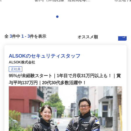
3
1
-
3
全
件中
件を表示
ALSOKのセキュリティスタッフ
ALSOK株式会社
正社員
95%が未経験スタート｜1年目で月収31万円以上も！｜賞
与平均137万円｜20代30代多数活躍中！