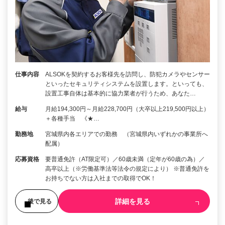
仕事内容
ALSOKを契約するお客様先を訪問し、防犯カメラやセンサー
といったセキュリティシステムを設置します。といっても、
設置工事自体は基本的に協力業者が行うため、あなた…
給与
月給194,300円～月給228,700円（大卒以上219,500円以上）
＋各種手当 《★…
勤務地
宮城県内各エリアでの勤務 （宮城県内いずれかの事業所へ
配属）
応募資格
要普通免許（AT限定可）／60歳未満（定年が60歳の為）／
高卒以上（※労働基準法等法令の規定により） ※普通免許を
お持ちでない方は入社までの取得でOK！
詳細を見る
後で見る