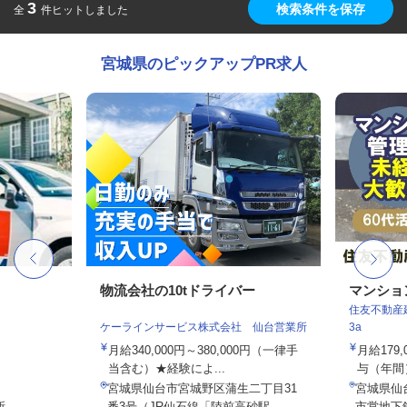
3
検索条件を保存
全
件ヒットしました
宮城県のピックアップPR求人
物流会社の10tドライバー
マンショ
住友不動産建
ケーラインサービス株式会社 仙台営業所
3a
月給340,000円～380,000円（一律手
月給179
当含む）★経験によ...
与（年間）8
宮城県仙台市宮城野区蒲生二丁目31
宮城県仙
所
番3号（JR仙石線「陸前高砂駅...
市営地下