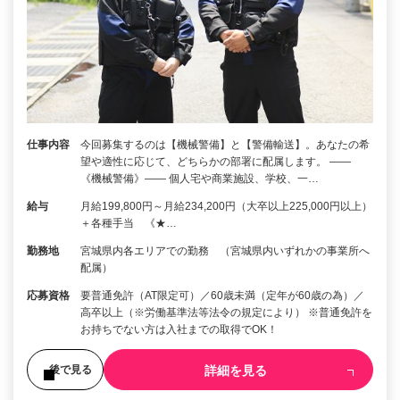
仕事内容
今回募集するのは【機械警備】と【警備輸送】。あなたの希
望や適性に応じて、どちらかの部署に配属します。 ――
《機械警備》―― 個人宅や商業施設、学校、一…
給与
月給199,800円～月給234,200円（大卒以上225,000円以上）
＋各種手当 《★…
勤務地
宮城県内各エリアでの勤務 （宮城県内いずれかの事業所へ
配属）
応募資格
要普通免許（AT限定可）／60歳未満（定年が60歳の為）／
高卒以上（※労働基準法等法令の規定により） ※普通免許を
お持ちでない方は入社までの取得でOK！
詳細を見る
後で見る