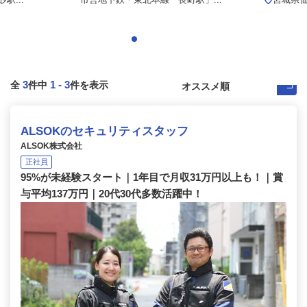
3
1
-
3
全
件中
件を表示
ALSOKのセキュリティスタッフ
ALSOK株式会社
正社員
95%が未経験スタート｜1年目で月収31万円以上も！｜賞
与平均137万円｜20代30代多数活躍中！