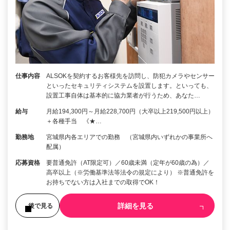
仕事内容
ALSOKを契約するお客様先を訪問し、防犯カメラやセンサー
といったセキュリティシステムを設置します。といっても、
設置工事自体は基本的に協力業者が行うため、あなた…
給与
月給194,300円～月給228,700円（大卒以上219,500円以上）
＋各種手当 《★…
勤務地
宮城県内各エリアでの勤務 （宮城県内いずれかの事業所へ
配属）
応募資格
要普通免許（AT限定可）／60歳未満（定年が60歳の為）／
高卒以上（※労働基準法等法令の規定により） ※普通免許を
お持ちでない方は入社までの取得でOK！
詳細を見る
後で見る