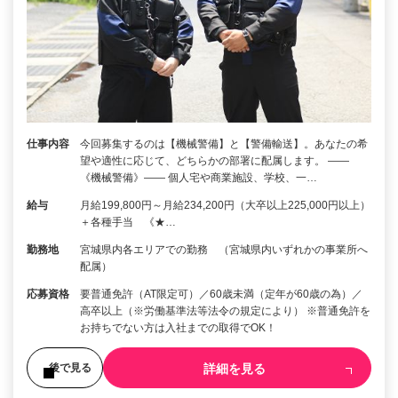
仕事内容
今回募集するのは【機械警備】と【警備輸送】。あなたの希
望や適性に応じて、どちらかの部署に配属します。 ――
《機械警備》―― 個人宅や商業施設、学校、一…
給与
月給199,800円～月給234,200円（大卒以上225,000円以上）
＋各種手当 《★…
勤務地
宮城県内各エリアでの勤務 （宮城県内いずれかの事業所へ
配属）
応募資格
要普通免許（AT限定可）／60歳未満（定年が60歳の為）／
高卒以上（※労働基準法等法令の規定により） ※普通免許を
お持ちでない方は入社までの取得でOK！
詳細を見る
後で見る