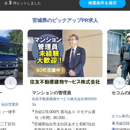
3
検索条件を保存
全
件ヒットしました
宮城県のピックアップPR求人
ー
マンションの管理員
セコムの
住友不動産建物サービス株式会社/tkf2600
 仙台営業所
3a
0円（一律手
月給179,000円 賞与あり ※モデル賞
セコム株式
与（年間）80,000...
月給219
二丁目31
宮城県仙台市太白区あすと長町/仙台
駅...
市営地下鉄・東北本線「長町駅」...
宮城県