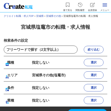
後で見る
閲覧履歴
会員登録
メニュー
クリエイト転職・求人TOP
＞
宮城県
＞
宮城県その他
＞
宮城県塩竈市の転職・求人情報
宮城県塩竈市の転職・求人情報
検索条件の設定
絞り込む
職種
指定しない
選択
エリア
宮城県その他(塩竈市)
選択
条件
指定しない
選択
業種
指定しない
選択