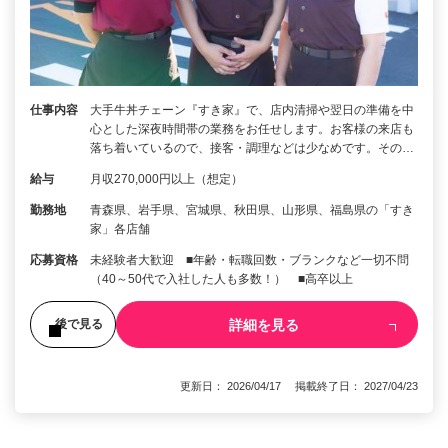
仕事内容
大手牛丼チェーン『すき家』で、店内清掃や翌日の準備を中
心とした深夜時間帯の業務をお任せします。お客様の来店も
落ち着いているので、接客・調理などは少なめです。その…
給与
月収270,000円以上（想定）
勤務地
青森県、岩手県、宮城県、秋田県、山形県、福島県の「すき
家」各店舗
応募資格
未経験者大歓迎 ■年齢・転職回数・ブランクなど一切不問
（40～50代で入社した人も多数！） ■高卒以上
詳細を見る
後で見る
更新日： 2026/04/17 掲載終了日： 2027/04/23