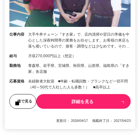
仕事内容
大手牛丼チェーン『すき家』で、店内清掃や翌日の準備を中
心とした深夜時間帯の業務をお任せします。お客様の来店も
落ち着いているので、接客・調理などは少なめです。その…
給与
月収270,000円以上（想定）
勤務地
青森県、岩手県、宮城県、秋田県、山形県、福島県の「すき
家」各店舗
応募資格
未経験者大歓迎 ■年齢・転職回数・ブランクなど一切不問
（40～50代で入社した人も多数！） ■高卒以上
詳細を見る
後で見る
更新日： 2026/04/17 掲載終了日： 2027/04/23