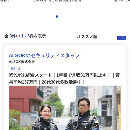
3
1
-
3
全
件中
件を表示
ALSOKのセキュリティスタッフ
ALSOK株式会社
正社員
95%が未経験スタート｜1年目で月収31万円以上も！｜賞
与平均137万円｜20代30代多数活躍中！