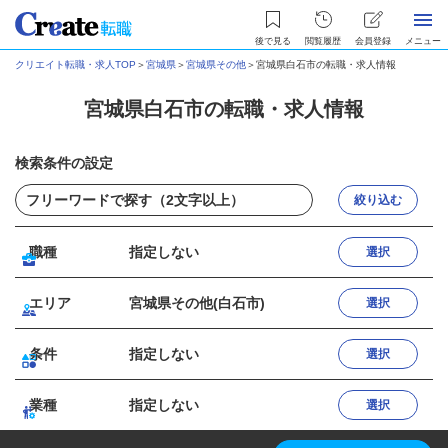
後で見る
閲覧履歴
会員登録
メニュー
クリエイト転職・求人TOP
＞
宮城県
＞
宮城県その他
＞
宮城県白石市の転職・求人情報
宮城県白石市の転職・求人情報
検索条件の設定
絞り込む
職種
指定しない
選択
エリア
宮城県その他(白石市)
選択
条件
指定しない
選択
業種
指定しない
選択