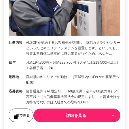
仕事内容
ALSOKを契約するお客様先を訪問し、防犯カメラやセンサー
といったセキュリティシステムを設置します。といっても、
設置工事自体は基本的に協力業者が行うため、あなた…
給与
月給194,300円～月給228,700円（大卒以上219,500円以上）
＋各種手当 《★…
勤務地
宮城県内各エリアでの勤務 （宮城県内いずれかの事業所へ
配属）
応募資格
要普通免許（AT限定可）／60歳未満（定年が60歳の為）／
高卒以上（※労働基準法等法令の規定により） ※普通免許を
お持ちでない方は入社までの取得でOK！
詳細を見る
後で見る