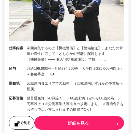
仕事内容
今回募集するのは【機械警備】と【警備輸送】。あなたの希
望や適性に応じて、どちらかの部署に配属します。 ――
《機械警備》―― 個人宅や商業施設、学校、一…
給与
月給199,800円～月給234,200円（大卒以上225,000円以上）
＋各種手当 《★…
勤務地
宮城県内各エリアでの勤務 （宮城県内いずれかの事業所へ
配属）
応募資格
要普通免許（AT限定可）／60歳未満（定年が60歳の為）／
高卒以上（※労働基準法等法令の規定により） ※普通免許を
お持ちでない方は入社までの取得でOK！
詳細を見る
後で見る