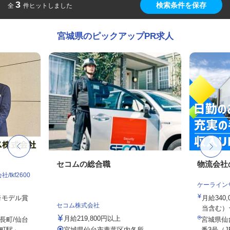
3
検索条件を保存
全
件ヒットしました
宮城県のピックアップPR求人
セコムの総合職
物流会社
tkf2600
ケーライン
 ※モデル賞
月給340,
セコム株式会社
当含む）★
月給219,800円以上
長町/仙台
宮城県仙
駅」...
宮城県仙台市青葉区内各所
番3号（J