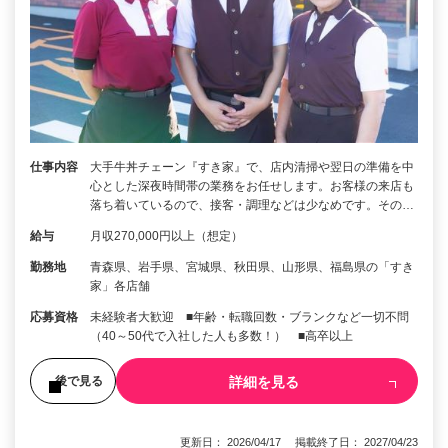
仕事内容
大手牛丼チェーン『すき家』で、店内清掃や翌日の準備を中
心とした深夜時間帯の業務をお任せします。お客様の来店も
落ち着いているので、接客・調理などは少なめです。その…
給与
月収270,000円以上（想定）
勤務地
青森県、岩手県、宮城県、秋田県、山形県、福島県の「すき
家」各店舗
応募資格
未経験者大歓迎 ■年齢・転職回数・ブランクなど一切不問
（40～50代で入社した人も多数！） ■高卒以上
詳細を見る
後で見る
更新日： 2026/04/17 掲載終了日： 2027/04/23