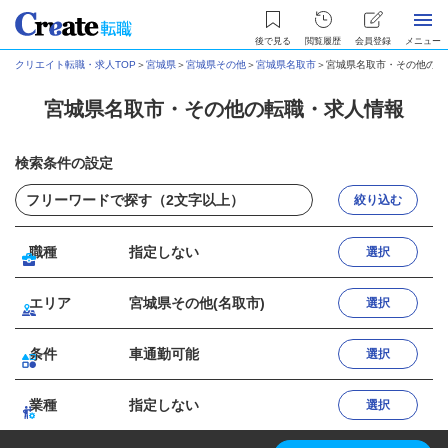
後で見る
閲覧履歴
会員登録
メニュー
クリエイト転職・求人TOP
＞
宮城県
＞
宮城県その他
＞
宮城県名取市
＞
宮城県名取市・その他の転
宮城県名取市・その他の転職・求人情報
検索条件の設定
絞り込む
職種
指定しない
選択
エリア
宮城県その他(名取市)
選択
条件
車通勤可能
選択
業種
指定しない
選択