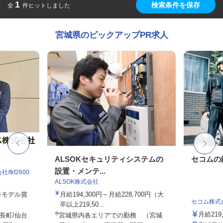
1
検索条件を保存
全
件ヒットしました
宮城県のピックアップPR求人
ALSOKセキュリティシステムの
セコムの
設置・メンテ...
tkf2600
ALSOK株式会社
 ※モデル賞
月給194,300円～月給228,700円（大
セコム株式
卒以上219,50...
月給219
長町/仙台
宮城県内各エリアでの勤務 （宮城