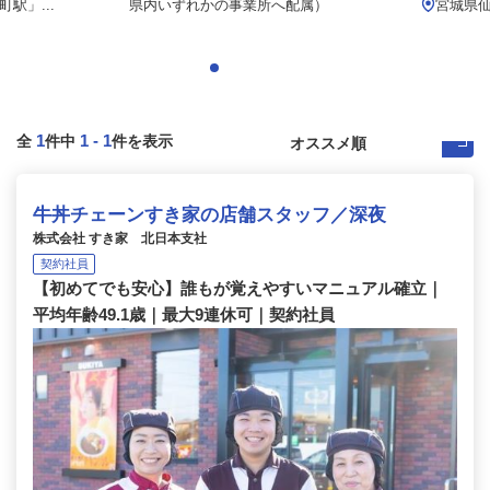
駅」...
県内いずれかの事業所へ配属）
宮城県
1
1
-
1
全
件中
件を表示
牛丼チェーンすき家の店舗スタッフ／深夜
株式会社 すき家 北日本支社
契約社員
【初めてでも安心】誰もが覚えやすいマニュアル確立｜
平均年齢49.1歳｜最大9連休可｜契約社員