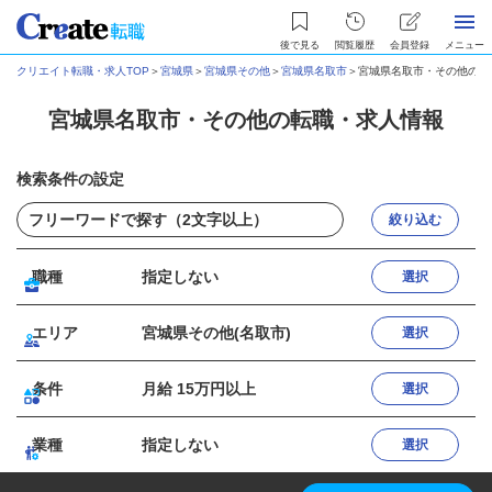
後で見る
閲覧履歴
会員登録
メニュー
クリエイト転職・求人TOP
＞
宮城県
＞
宮城県その他
＞
宮城県名取市
＞
宮城県名取市・その他の転
宮城県名取市・その他の転職・求人情報
検索条件の設定
絞り込む
職種
指定しない
選択
エリア
宮城県その他(名取市)
選択
条件
月給 15万円以上
選択
業種
指定しない
選択