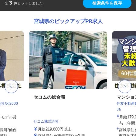
3
検索条件を保存
全
件ヒットしました
宮城県のピックアップPR求人
セコムの総合職
マンショ
tkf2600
住友不動産建
3a
 ※モデル賞
月給179
セコム株式会社
与（年間）8
月給219,800円以上
長町/仙台
宮城県仙
駅」...
宮城県仙台市青葉区内各所
市営地下