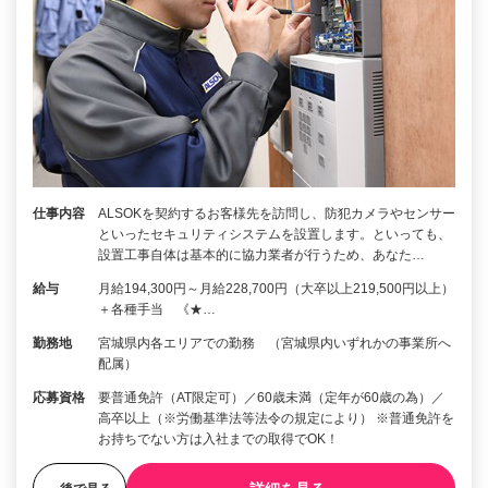
仕事内容
ALSOKを契約するお客様先を訪問し、防犯カメラやセンサー
といったセキュリティシステムを設置します。といっても、
設置工事自体は基本的に協力業者が行うため、あなた…
給与
月給194,300円～月給228,700円（大卒以上219,500円以上）
＋各種手当 《★…
勤務地
宮城県内各エリアでの勤務 （宮城県内いずれかの事業所へ
配属）
応募資格
要普通免許（AT限定可）／60歳未満（定年が60歳の為）／
高卒以上（※労働基準法等法令の規定により） ※普通免許を
お持ちでない方は入社までの取得でOK！