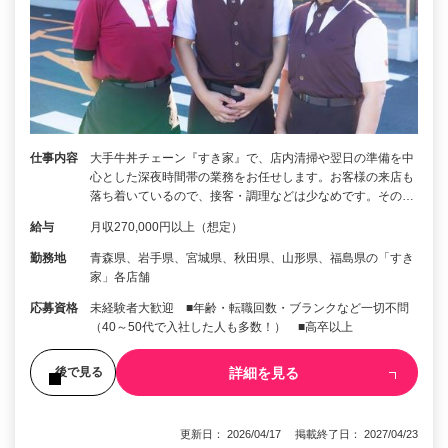
仕事内容
大手牛丼チェーン『すき家』で、店内清掃や翌日の準備を中
心とした深夜時間帯の業務をお任せします。お客様の来店も
落ち着いているので、接客・調理などは少なめです。その…
給与
月収270,000円以上（想定）
勤務地
青森県、岩手県、宮城県、秋田県、山形県、福島県の「すき
家」各店舗
応募資格
未経験者大歓迎 ■年齢・転職回数・ブランクなど一切不問
（40～50代で入社した人も多数！） ■高卒以上
詳細を見る
後で見る
更新日： 2026/04/17 掲載終了日： 2027/04/23