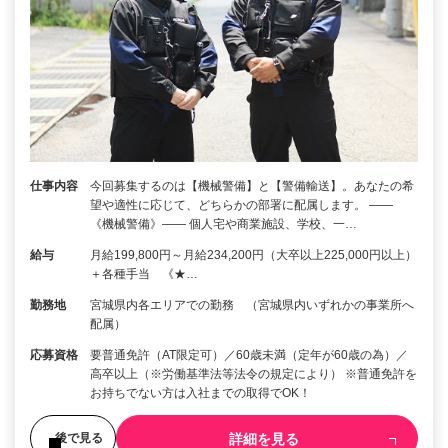
仕事内容
今回募集するのは【機械警備】と【警備輸送】。あなたの希
望や適性に応じて、どちらかの部署に配属します。 ――
《機械警備》―― 個人宅や商業施設、学校、一…
給与
月給199,800円～月給234,200円（大卒以上225,000円以上）
＋各種手当 《★…
勤務地
宮城県内各エリアでの勤務 （宮城県内いずれかの事業所へ
配属）
応募資格
要普通免許（AT限定可）／60歳未満（定年が60歳の為）／
高卒以上（※労働基準法等法令の規定により） ※普通免許を
お持ちでない方は入社までの取得でOK！
詳細を見る
後で見る