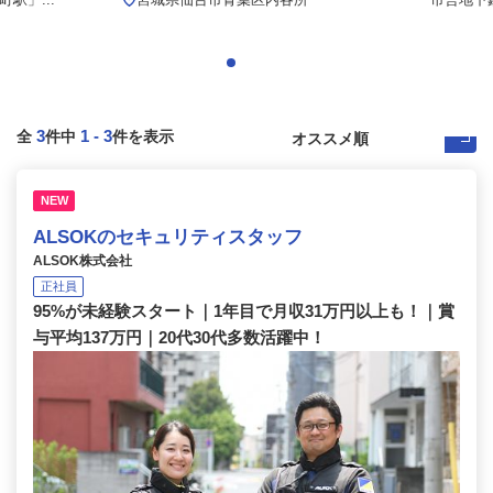
3
1
-
3
全
件中
件を表示
NEW
ALSOKのセキュリティスタッフ
ALSOK株式会社
正社員
95%が未経験スタート｜1年目で月収31万円以上も！｜賞
与平均137万円｜20代30代多数活躍中！