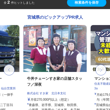
2
検索条件を保存
全
件ヒットしました
宮城県のピックアップPR求人
ー
牛丼チェーンすき家の店舗スタッ
マンショ
住友不動産建
フ／深夜
 仙台営業所
3a
株式会社 すき家 北日本支社
0円（一律手
月給179
月収270,000円以上（想定）
与（年間）8
二丁目31
青森県、岩手県、宮城県、秋田県、
宮城県仙
駅...
山形県、福島県の「すき家」各店舗
市営地下