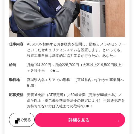
仕事内容
ALSOKを契約するお客様先を訪問し、防犯カメラやセンサー
といったセキュリティシステムを設置します。といっても、
設置工事自体は基本的に協力業者が行うため、あなた…
給与
月給194,300円～月給228,700円（大卒以上219,500円以上）
＋各種手当 《★…
勤務地
宮城県内各エリアでの勤務 （宮城県内いずれかの事業所へ
配属）
応募資格
要普通免許（AT限定可）／60歳未満（定年が60歳の為）／
高卒以上（※労働基準法等法令の規定により） ※普通免許を
お持ちでない方は入社までの取得でOK！
詳細を見る
後で見る