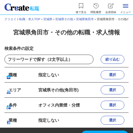
後で見る
閲覧履歴
会員登録
メニュー
クリエイト転職・求人TOP
＞
宮城県
＞
宮城県その他
＞
宮城県角田市
＞
宮城県角田市・その他の転
宮城県角田市・その他の転職・求人情報
検索条件の設定
絞り込む
職種
指定しない
選択
エリア
宮城県その他(角田市)
選択
条件
オフィス内禁煙・分煙
選択
業種
指定しない
選択