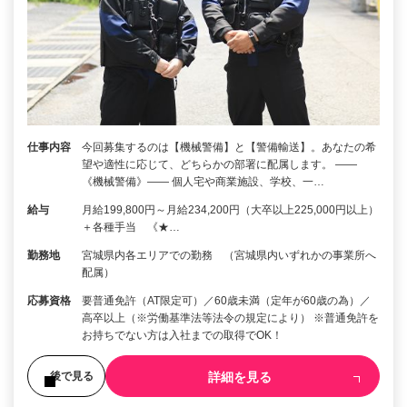
仕事内容
今回募集するのは【機械警備】と【警備輸送】。あなたの希
望や適性に応じて、どちらかの部署に配属します。 ――
《機械警備》―― 個人宅や商業施設、学校、一…
給与
月給199,800円～月給234,200円（大卒以上225,000円以上）
＋各種手当 《★…
勤務地
宮城県内各エリアでの勤務 （宮城県内いずれかの事業所へ
配属）
応募資格
要普通免許（AT限定可）／60歳未満（定年が60歳の為）／
高卒以上（※労働基準法等法令の規定により） ※普通免許を
お持ちでない方は入社までの取得でOK！
詳細を見る
後で見る