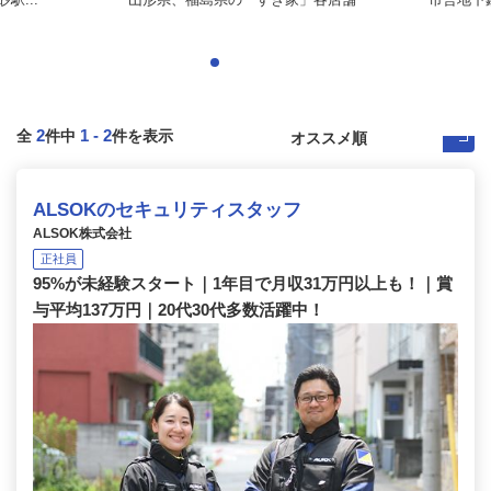
2
1
-
2
全
件中
件を表示
ALSOKのセキュリティスタッフ
ALSOK株式会社
正社員
95%が未経験スタート｜1年目で月収31万円以上も！｜賞
与平均137万円｜20代30代多数活躍中！