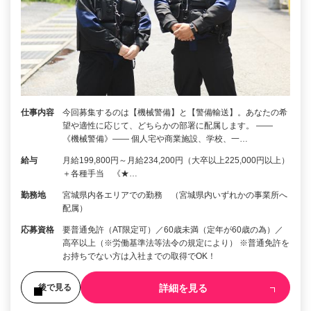
仕事内容
今回募集するのは【機械警備】と【警備輸送】。あなたの希
望や適性に応じて、どちらかの部署に配属します。 ――
《機械警備》―― 個人宅や商業施設、学校、一…
給与
月給199,800円～月給234,200円（大卒以上225,000円以上）
＋各種手当 《★…
勤務地
宮城県内各エリアでの勤務 （宮城県内いずれかの事業所へ
配属）
応募資格
要普通免許（AT限定可）／60歳未満（定年が60歳の為）／
高卒以上（※労働基準法等法令の規定により） ※普通免許を
お持ちでない方は入社までの取得でOK！
詳細を見る
後で見る