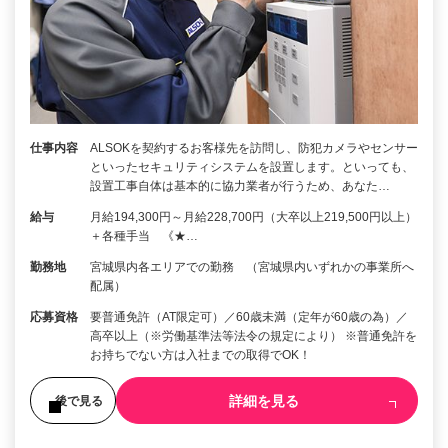
仕事内容
ALSOKを契約するお客様先を訪問し、防犯カメラやセンサー
といったセキュリティシステムを設置します。といっても、
設置工事自体は基本的に協力業者が行うため、あなた…
給与
月給194,300円～月給228,700円（大卒以上219,500円以上）
＋各種手当 《★…
勤務地
宮城県内各エリアでの勤務 （宮城県内いずれかの事業所へ
配属）
応募資格
要普通免許（AT限定可）／60歳未満（定年が60歳の為）／
高卒以上（※労働基準法等法令の規定により） ※普通免許を
お持ちでない方は入社までの取得でOK！
詳細を見る
後で見る