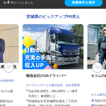
4
検索条件を保存
全
件ヒットしました
宮城県のピックアップPR求人
物流会社の10tドライバー
セコムの
tkf2600
ケーラインサービス株式会社 仙台営業所
 ※モデル賞
月給340,000円～380,000円（一律手
セコム株式
当含む）★経験によ...
月給219
長町/仙台
宮城県仙台市宮城野区蒲生二丁目31
駅」...
番3号（JR仙石線「陸前高砂駅...
宮城県