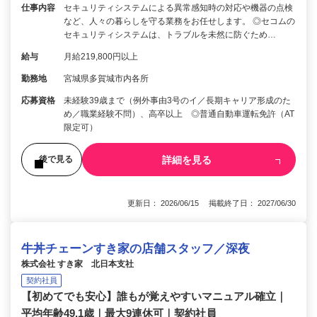
仕事内容
セキュリティシステムによる異常感知時の対応や機器の点検
など、人々の暮らしを守る業務をお任せします。 ◎セコムの
セキュリティシステムは、トラブルを未然に防ぐため…
給与
月給219,800円以上
勤務地
宮城県多賀城市内各所
応募資格
未経験39歳まで（例外事由3号のイ／長期キャリア形成のた
め／職業経験不問）、高卒以上 ◎普通自動車運転免許（AT
限定可）
詳細を見る
後で見る
更新日： 2026/06/15 掲載終了日： 2027/06/30
牛丼チェーンすき家の店舗スタッフ／深夜
株式会社 すき家 北日本支社
契約社員
【初めてでも安心】誰もが覚えやすいマニュアル確立｜
平均年齢49.1歳｜最大9連休可｜契約社員