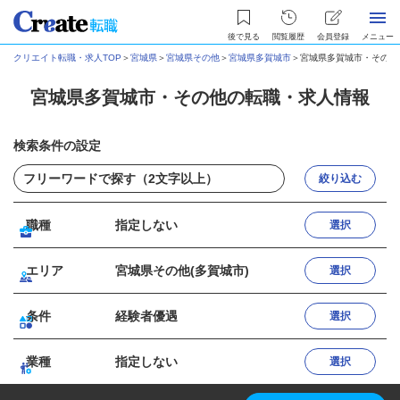
後で見る
閲覧履歴
会員登録
メニュー
クリエイト転職・求人TOP
＞
宮城県
＞
宮城県その他
＞
宮城県多賀城市
＞
宮城県多賀城市・その他
宮城県多賀城市・その他の転職・求人情報
検索条件の設定
絞り込む
職種
指定しない
選択
エリア
宮城県その他(多賀城市)
選択
条件
経験者優遇
選択
業種
指定しない
選択