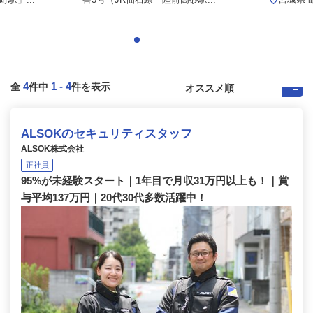
4
1
-
4
全
件中
件を表示
ALSOKのセキュリティスタッフ
ALSOK株式会社
正社員
95%が未経験スタート｜1年目で月収31万円以上も！｜賞
与平均137万円｜20代30代多数活躍中！