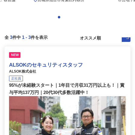
3
1
-
3
全
件中
件を表示
NEW
ALSOKのセキュリティスタッフ
ALSOK株式会社
正社員
95%が未経験スタート｜1年目で月収31万円以上も！｜賞
与平均137万円｜20代30代多数活躍中！