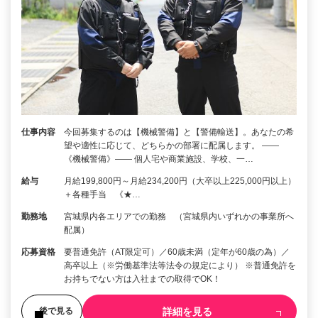
仕事内容
今回募集するのは【機械警備】と【警備輸送】。あなたの希
望や適性に応じて、どちらかの部署に配属します。 ――
《機械警備》―― 個人宅や商業施設、学校、一…
給与
月給199,800円～月給234,200円（大卒以上225,000円以上）
＋各種手当 《★…
勤務地
宮城県内各エリアでの勤務 （宮城県内いずれかの事業所へ
配属）
応募資格
要普通免許（AT限定可）／60歳未満（定年が60歳の為）／
高卒以上（※労働基準法等法令の規定により） ※普通免許を
お持ちでない方は入社までの取得でOK！
詳細を見る
後で見る