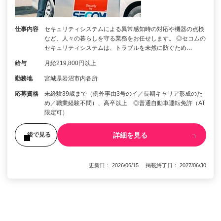
仕事内容
セキュリティシステムによる異常感知時の対応や機器の点検
など、人々の暮らしを守る業務をお任せします。 ◎セコムの
セキュリティシステムは、トラブルを未然に防ぐため…
給与
月給219,800円以上
勤務地
宮城県岩沼市内各所
応募資格
未経験39歳まで（例外事由3号のイ／長期キャリア形成のた
め／職業経験不問）、高卒以上 ◎普通自動車運転免許（AT
限定可）
詳細を見る
後で見る
更新日： 2026/06/15 掲載終了日： 2027/06/30
1