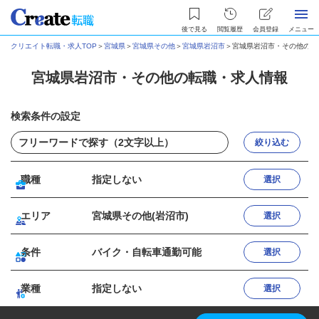
後で見る
閲覧履歴
会員登録
メニュー
クリエイト転職・求人TOP
＞
宮城県
＞
宮城県その他
＞
宮城県岩沼市
＞
宮城県岩沼市・その他の転
宮城県岩沼市・その他の転職・求人情報
検索条件の設定
絞り込む
職種
指定しない
選択
エリア
宮城県その他(岩沼市)
選択
条件
バイク・自転車通勤可能
選択
業種
指定しない
選択