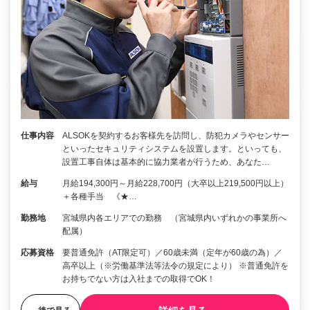
仕事内容
ALSOKを契約するお客様先を訪問し、防犯カメラやセンサー
といったセキュリティシステムを設置します。といっても、
設置工事自体は基本的に協力業者が行うため、あなた…
給与
月給194,300円～月給228,700円（大卒以上219,500円以上）
＋各種手当 《★…
勤務地
宮城県内各エリアでの勤務 （宮城県内いずれかの事業所へ
配属）
応募資格
要普通免許（AT限定可）／60歳未満（定年が60歳の為）／
高卒以上（※労働基準法等法令の規定により） ※普通免許を
お持ちでない方は入社までの取得でOK！