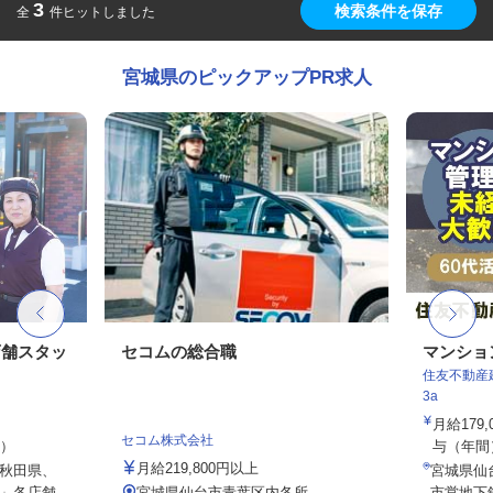
3
検索条件を保存
全
件ヒットしました
宮城県のピックアップPR求人
店舗スタッ
セコムの総合職
マンショ
住友不動産建
3a
月給179
セコム株式会社
定）
与（年間）8
月給219,800円以上
秋田県、
宮城県仙
」各店舗
宮城県仙台市青葉区内各所
市営地下