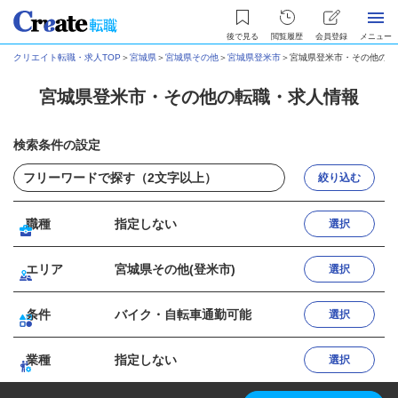
後で見る
閲覧履歴
会員登録
メニュー
クリエイト転職・求人TOP
＞
宮城県
＞
宮城県その他
＞
宮城県登米市
＞
宮城県登米市・その他の転
宮城県登米市・その他の転職・求人情報
検索条件の設定
絞り込む
職種
指定しない
選択
エリア
宮城県その他(登米市)
選択
条件
バイク・自転車通勤可能
選択
業種
指定しない
選択