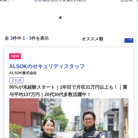
3
1
-
3
全
件中
件を表示
NEW
ALSOKのセキュリティスタッフ
ALSOK株式会社
正社員
95%が未経験スタート｜1年目で月収31万円以上も！｜賞
与平均137万円｜20代30代多数活躍中！