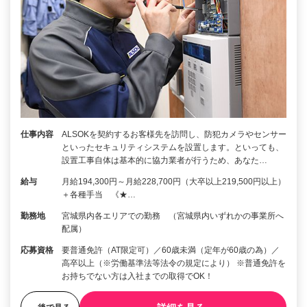
仕事内容
ALSOKを契約するお客様先を訪問し、防犯カメラやセンサー
といったセキュリティシステムを設置します。といっても、
設置工事自体は基本的に協力業者が行うため、あなた…
給与
月給194,300円～月給228,700円（大卒以上219,500円以上）
＋各種手当 《★…
勤務地
宮城県内各エリアでの勤務 （宮城県内いずれかの事業所へ
配属）
応募資格
要普通免許（AT限定可）／60歳未満（定年が60歳の為）／
高卒以上（※労働基準法等法令の規定により） ※普通免許を
お持ちでない方は入社までの取得でOK！