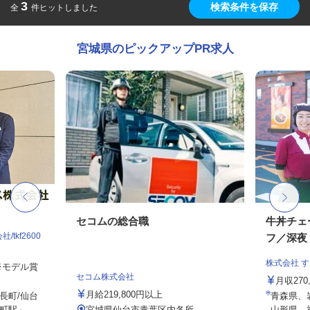
3
検索条件を保存
全
件ヒットしました
宮城県のピックアップPR求人
セコムの総合職
牛丼チェ
tkf2600
フ／深夜
株式会社 
 ※モデル賞
セコム株式会社
月収27
月給219,800円以上
長町/仙台
青森県、
駅」...
宮城県仙台市青葉区内各所
山形県、