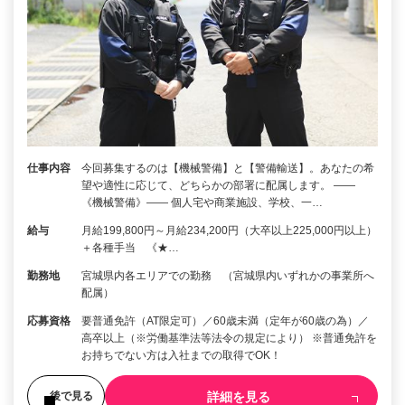
仕事内容
今回募集するのは【機械警備】と【警備輸送】。あなたの希
望や適性に応じて、どちらかの部署に配属します。 ――
《機械警備》―― 個人宅や商業施設、学校、一…
給与
月給199,800円～月給234,200円（大卒以上225,000円以上）
＋各種手当 《★…
勤務地
宮城県内各エリアでの勤務 （宮城県内いずれかの事業所へ
配属）
応募資格
要普通免許（AT限定可）／60歳未満（定年が60歳の為）／
高卒以上（※労働基準法等法令の規定により） ※普通免許を
お持ちでない方は入社までの取得でOK！
詳細を見る
後で見る