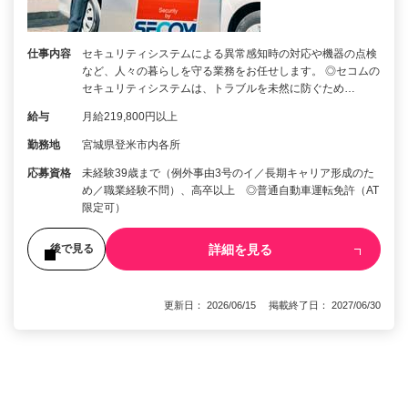
仕事内容
セキュリティシステムによる異常感知時の対応や機器の点検
など、人々の暮らしを守る業務をお任せします。 ◎セコムの
セキュリティシステムは、トラブルを未然に防ぐため…
給与
月給219,800円以上
勤務地
宮城県登米市内各所
応募資格
未経験39歳まで（例外事由3号のイ／長期キャリア形成のた
め／職業経験不問）、高卒以上 ◎普通自動車運転免許（AT
限定可）
詳細を見る
後で見る
更新日： 2026/06/15 掲載終了日： 2027/06/30
1