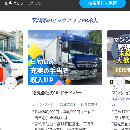
4
検索条件を保存
全
件ヒットしました
宮城県のピックアップPR求人
物流会社の10tドライバー
マンショ
住友不動産建
ケーラインサービス株式会社 仙台営業所
3a
月給340,000円～380,000円（一律手
月給179
当含む）★経験によ...
与（年間）8
宮城県仙台市宮城野区蒲生二丁目31
宮城県仙
所
番3号（JR仙石線「陸前高砂駅...
市営地下