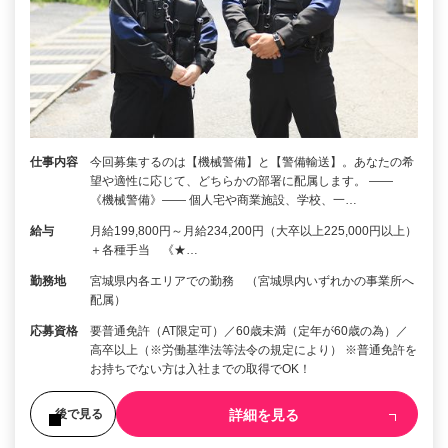
仕事内容
今回募集するのは【機械警備】と【警備輸送】。あなたの希
望や適性に応じて、どちらかの部署に配属します。 ――
《機械警備》―― 個人宅や商業施設、学校、一…
給与
月給199,800円～月給234,200円（大卒以上225,000円以上）
＋各種手当 《★…
勤務地
宮城県内各エリアでの勤務 （宮城県内いずれかの事業所へ
配属）
応募資格
要普通免許（AT限定可）／60歳未満（定年が60歳の為）／
高卒以上（※労働基準法等法令の規定により） ※普通免許を
お持ちでない方は入社までの取得でOK！
詳細を見る
後で見る