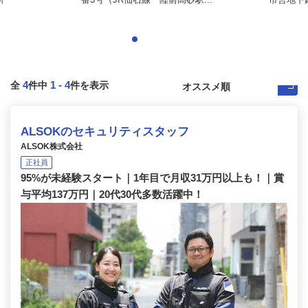
4
1
-
4
全
件中
件を表示
ALSOKのセキュリティスタッフ
ALSOK株式会社
正社員
95%が未経験スタート｜1年目で月収31万円以上も！｜賞
与平均137万円｜20代30代多数活躍中！