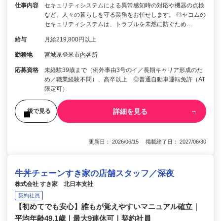
仕事内容
セキュリティシステムによる異常感知時の対応や機器の点検
など、人々の暮らしを守る業務をお任せします。 ◎セコムの
セキュリティシステムは、トラブルを未然に防ぐため…
給与
月給219,800円以上
勤務地
宮城県登米市内各所
応募資格
未経験39歳まで（例外事由3号のイ／長期キャリア形成のた
め／職業経験不問）、高卒以上 ◎普通自動車運転免許（AT
限定可）
詳細を見る
後で見る
更新日： 2026/06/15 掲載終了日： 2027/06/30
牛丼チェーンすき家の店舗スタッフ／深夜
株式会社 すき家 北日本支社
契約社員
【初めてでも安心】誰もが覚えやすいマニュアル確立｜
平均年齢49.1歳｜最大9連休可｜契約社員