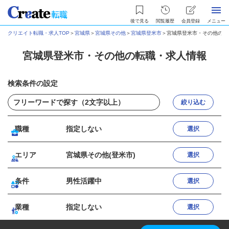
後で見る
閲覧履歴
会員登録
メニュー
クリエイト転職・求人TOP
＞
宮城県
＞
宮城県その他
＞
宮城県登米市
＞
宮城県登米市・その他の転
宮城県登米市・その他の転職・求人情報
検索条件の設定
絞り込む
職種
指定しない
選択
エリア
宮城県その他(登米市)
選択
条件
男性活躍中
選択
業種
指定しない
選択