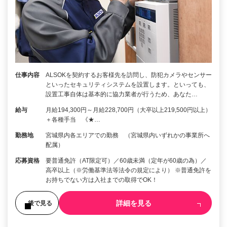
仕事内容
ALSOKを契約するお客様先を訪問し、防犯カメラやセンサー
といったセキュリティシステムを設置します。といっても、
設置工事自体は基本的に協力業者が行うため、あなた…
給与
月給194,300円～月給228,700円（大卒以上219,500円以上）
＋各種手当 《★…
勤務地
宮城県内各エリアでの勤務 （宮城県内いずれかの事業所へ
配属）
応募資格
要普通免許（AT限定可）／60歳未満（定年が60歳の為）／
高卒以上（※労働基準法等法令の規定により） ※普通免許を
お持ちでない方は入社までの取得でOK！
詳細を見る
後で見る