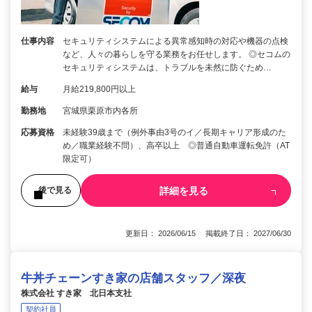
仕事内容
セキュリティシステムによる異常感知時の対応や機器の点検
など、人々の暮らしを守る業務をお任せします。 ◎セコムの
セキュリティシステムは、トラブルを未然に防ぐため…
給与
月給219,800円以上
勤務地
宮城県栗原市内各所
応募資格
未経験39歳まで（例外事由3号のイ／長期キャリア形成のた
め／職業経験不問）、高卒以上 ◎普通自動車運転免許（AT
限定可）
詳細を見る
後で見る
更新日： 2026/06/15 掲載終了日： 2027/06/30
牛丼チェーンすき家の店舗スタッフ／深夜
株式会社 すき家 北日本支社
契約社員