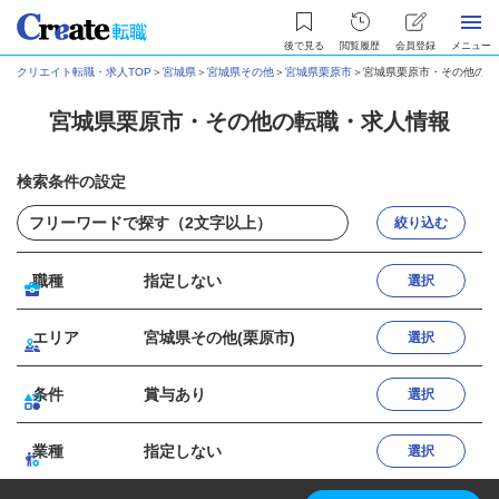
後で見る
閲覧履歴
会員登録
メニュー
クリエイト転職・求人TOP
＞
宮城県
＞
宮城県その他
＞
宮城県栗原市
＞
宮城県栗原市・その他の転
宮城県栗原市・その他の転職・求人情報
検索条件の設定
絞り込む
職種
指定しない
選択
エリア
宮城県その他(栗原市)
選択
条件
賞与あり
選択
業種
指定しない
選択