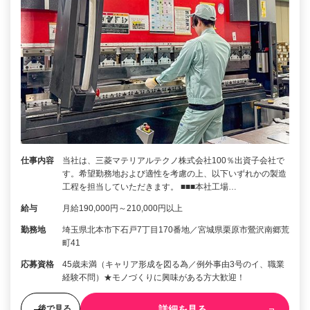
仕事内容
当社は、三菱マテリアルテクノ株式会社100％出資子会社で
す。希望勤務地および適性を考慮の上、以下いずれかの製造
工程を担当していただきます。 ■■■本社工場…
給与
月給190,000円～210,000円以上
勤務地
埼玉県北本市下石戸7丁目170番地／宮城県栗原市鶯沢南郷荒
町41
応募資格
45歳未満（キャリア形成を図る為／例外事由3号のイ、職業
経験不問）★モノづくりに興味がある方大歓迎！
詳細を見る
後で見る