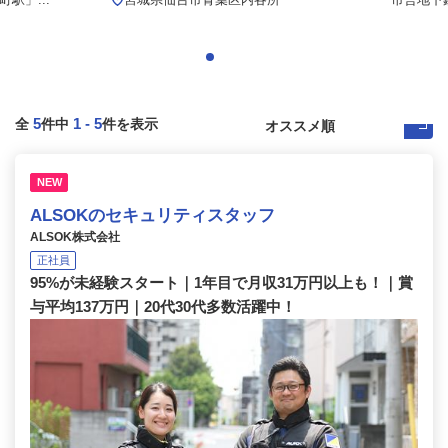
5
1
-
5
全
件中
件を表示
NEW
ALSOKのセキュリティスタッフ
ALSOK株式会社
正社員
95%が未経験スタート｜1年目で月収31万円以上も！｜賞
与平均137万円｜20代30代多数活躍中！