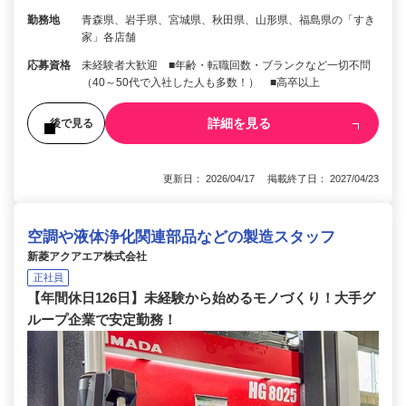
勤務地
青森県、岩手県、宮城県、秋田県、山形県、福島県の「すき
家」各店舗
応募資格
未経験者大歓迎 ■年齢・転職回数・ブランクなど一切不問
（40～50代で入社した人も多数！） ■高卒以上
詳細を見る
後で見る
更新日： 2026/04/17 掲載終了日： 2027/04/23
空調や液体浄化関連部品などの製造スタッフ
新菱アクアエア株式会社
正社員
【年間休日126日】未経験から始めるモノづくり！大手グ
ループ企業で安定勤務！