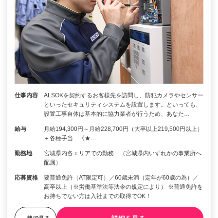
仕事内容
ALSOKを契約するお客様先を訪問し、防犯カメラやセンサー
といったセキュリティシステムを設置します。といっても、
設置工事自体は基本的に協力業者が行うため、あなた…
給与
月給194,300円～月給228,700円（大卒以上219,500円以上）
＋各種手当 《★…
勤務地
宮城県内各エリアでの勤務 （宮城県内いずれかの事業所へ
配属）
応募資格
要普通免許（AT限定可）／60歳未満（定年が60歳の為）／
高卒以上（※労働基準法等法令の規定により） ※普通免許を
お持ちでない方は入社までの取得でOK！