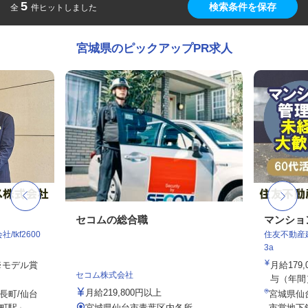
5
検索条件を保存
全
件ヒットしました
宮城県のピックアップPR求人
セコムの総合職
マンショ
tkf2600
住友不動産建
3a
 ※モデル賞
月給179
セコム株式会社
与（年間）8
月給219,800円以上
長町/仙台
宮城県仙
駅」...
宮城県仙台市青葉区内各所
市営地下