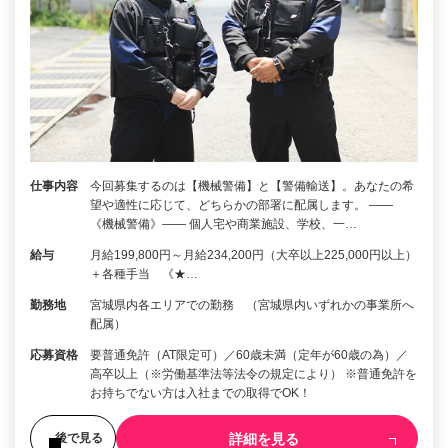
仕事内容
今回募集するのは【機械警備】と【警備輸送】。あなたの希
望や適性に応じて、どちらかの部署に配属します。 ――
《機械警備》―― 個人宅や商業施設、学校、一…
給与
月給199,800円～月給234,200円（大卒以上225,000円以上）
＋各種手当 《★…
勤務地
宮城県内各エリアでの勤務 （宮城県内いずれかの事業所へ
配属）
応募資格
要普通免許（AT限定可）／60歳未満（定年が60歳の為）／
高卒以上（※労働基準法等法令の規定により） ※普通免許を
お持ちでない方は入社までの取得でOK！
詳細を見る
後で見る