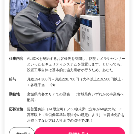
仕事内容
ALSOKを契約するお客様先を訪問し、防犯カメラやセンサー
といったセキュリティシステムを設置します。といっても、
設置工事自体は基本的に協力業者が行うため、あなた…
給与
月給194,300円～月給228,700円（大卒以上219,500円以上）
＋各種手当 《★…
勤務地
宮城県内各エリアでの勤務 （宮城県内いずれかの事業所へ
配属）
応募資格
要普通免許（AT限定可）／60歳未満（定年が60歳の為）／
高卒以上（※労働基準法等法令の規定により） ※普通免許を
お持ちでない方は入社までの取得でOK！