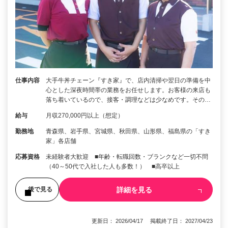
仕事内容
大手牛丼チェーン『すき家』で、店内清掃や翌日の準備を中
心とした深夜時間帯の業務をお任せします。お客様の来店も
落ち着いているので、接客・調理などは少なめです。その…
給与
月収270,000円以上（想定）
勤務地
青森県、岩手県、宮城県、秋田県、山形県、福島県の「すき
家」各店舗
応募資格
未経験者大歓迎 ■年齢・転職回数・ブランクなど一切不問
（40～50代で入社した人も多数！） ■高卒以上
詳細を見る
後で見る
更新日： 2026/04/17 掲載終了日： 2027/04/23