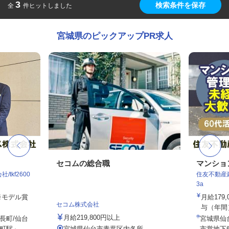
3
検索条件を保存
全
件ヒットしました
宮城県のピックアップPR求人
セコムの総合職
マンショ
tkf2600
住友不動産建
3a
 ※モデル賞
月給179
セコム株式会社
与（年間）8
月給219,800円以上
長町/仙台
宮城県仙
駅」...
宮城県仙台市青葉区内各所
市営地下