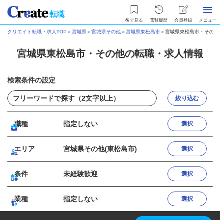
後で見る
閲覧履歴
会員登録
メニュー
クリエイト転職・求人TOP
＞
宮城県
＞
宮城県その他
＞
宮城県東松島市
＞
宮城県東松島市・その他
宮城県東松島市・その他の転職・求人情報
検索条件の設定
絞り込む
職種
指定しない
選択
エリア
宮城県その他(東松島市)
選択
条件
未経験歓迎
選択
業種
指定しない
選択