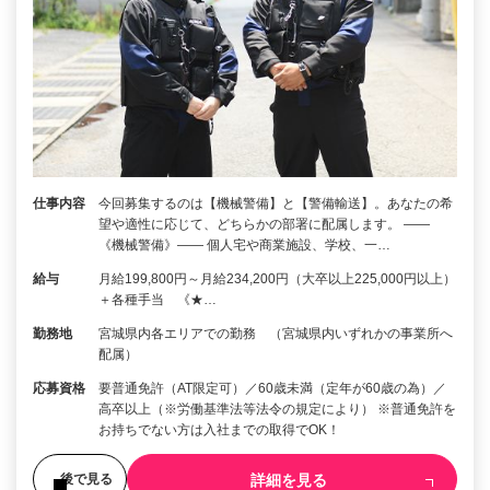
仕事内容
今回募集するのは【機械警備】と【警備輸送】。あなたの希
望や適性に応じて、どちらかの部署に配属します。 ――
《機械警備》―― 個人宅や商業施設、学校、一…
給与
月給199,800円～月給234,200円（大卒以上225,000円以上）
＋各種手当 《★…
勤務地
宮城県内各エリアでの勤務 （宮城県内いずれかの事業所へ
配属）
応募資格
要普通免許（AT限定可）／60歳未満（定年が60歳の為）／
高卒以上（※労働基準法等法令の規定により） ※普通免許を
お持ちでない方は入社までの取得でOK！
詳細を見る
後で見る