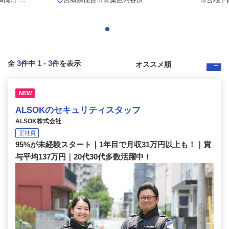
3
1
-
3
全
件中
件を表示
NEW
ALSOKのセキュリティスタッフ
ALSOK株式会社
正社員
95%が未経験スタート｜1年目で月収31万円以上も！｜賞
与平均137万円｜20代30代多数活躍中！