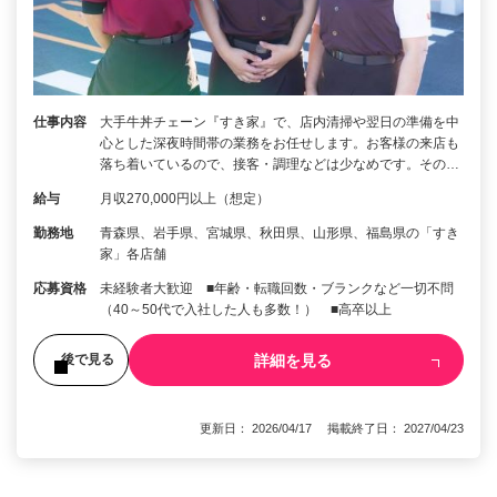
仕事内容
大手牛丼チェーン『すき家』で、店内清掃や翌日の準備を中
心とした深夜時間帯の業務をお任せします。お客様の来店も
落ち着いているので、接客・調理などは少なめです。その…
給与
月収270,000円以上（想定）
勤務地
青森県、岩手県、宮城県、秋田県、山形県、福島県の「すき
家」各店舗
応募資格
未経験者大歓迎 ■年齢・転職回数・ブランクなど一切不問
（40～50代で入社した人も多数！） ■高卒以上
詳細を見る
後で見る
更新日： 2026/04/17 掲載終了日： 2027/04/23