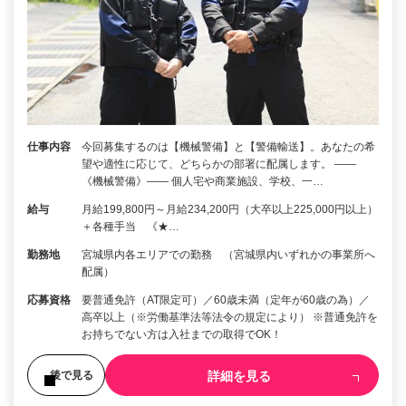
仕事内容
今回募集するのは【機械警備】と【警備輸送】。あなたの希
望や適性に応じて、どちらかの部署に配属します。 ――
《機械警備》―― 個人宅や商業施設、学校、一…
給与
月給199,800円～月給234,200円（大卒以上225,000円以上）
＋各種手当 《★…
勤務地
宮城県内各エリアでの勤務 （宮城県内いずれかの事業所へ
配属）
応募資格
要普通免許（AT限定可）／60歳未満（定年が60歳の為）／
高卒以上（※労働基準法等法令の規定により） ※普通免許を
お持ちでない方は入社までの取得でOK！
詳細を見る
後で見る