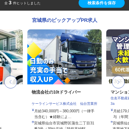
3
検索条件を保存
全
件ヒットしました
宮城県のピックアップPR求人
物流会社の10tドライバー
マンショ
住友不動産建
ケーラインサービス株式会社 仙台営業所
3a
月給340,000円～380,000円（一律手
月給179
当含む）★経験によ...
与（年間）8
宮城県仙台市宮城野区蒲生二丁目31
宮城県仙
所
番3号（JR仙石線「陸前高砂駅...
市営地下