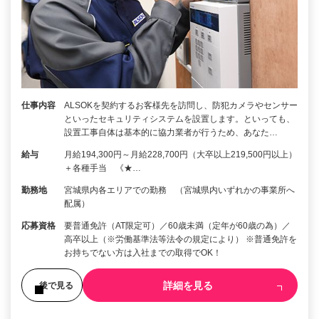
仕事内容
ALSOKを契約するお客様先を訪問し、防犯カメラやセンサー
といったセキュリティシステムを設置します。といっても、
設置工事自体は基本的に協力業者が行うため、あなた…
給与
月給194,300円～月給228,700円（大卒以上219,500円以上）
＋各種手当 《★…
勤務地
宮城県内各エリアでの勤務 （宮城県内いずれかの事業所へ
配属）
応募資格
要普通免許（AT限定可）／60歳未満（定年が60歳の為）／
高卒以上（※労働基準法等法令の規定により） ※普通免許を
お持ちでない方は入社までの取得でOK！
詳細を見る
後で見る