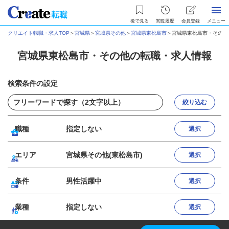
後で見る
閲覧履歴
会員登録
メニュー
クリエイト転職・求人TOP
＞
宮城県
＞
宮城県その他
＞
宮城県東松島市
＞
宮城県東松島市・その他
宮城県東松島市・その他の転職・求人情報
検索条件の設定
絞り込む
職種
指定しない
選択
エリア
宮城県その他(東松島市)
選択
条件
男性活躍中
選択
業種
指定しない
選択