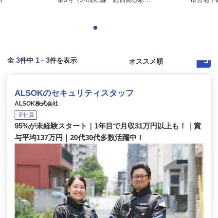
3
1
-
3
全
件中
件を表示
ALSOKのセキュリティスタッフ
ALSOK株式会社
正社員
95%が未経験スタート｜1年目で月収31万円以上も！｜賞
与平均137万円｜20代30代多数活躍中！