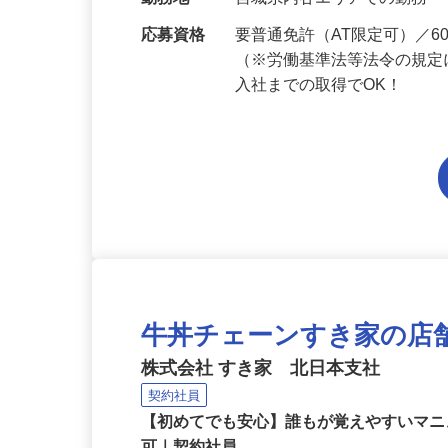
当 《★…
勤務地
宮城県内各エリアでの勤務
応募資格
要普通免許（AT限定可）／
（※労働基準法等法令の規定
入社までの取得でOK！
牛丼チェーンすき家の店
株式会社 すき家 北日本支社
契約社員