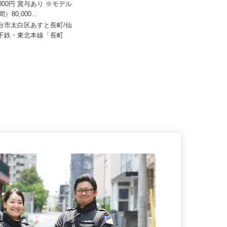
ケーラインサービス株式会社 仙台営業
所
9,000円 賞与あり ※モデル
間）80,000...
月給340,000円～380,000円（一律手
当含む）★経験によ...
仙台市太白区あすと長町/仙
地下鉄・東北本線「長町
宮城県仙台市宮城野区蒲生二丁目31
番3号（JR仙石線「陸前高砂駅...