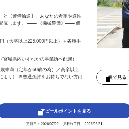
円以上も！｜賞与平均137万円｜20代30
備】と【警備輸送】。あなたの希望や適性
配属します。 ―― 《機械警備》―― 個
…
200円（大卒以上225,000円以上）＋各種手
 （宮城県内いずれかの事業所へ配属）
60歳未満（定年が60歳の為）／高卒以上
により） ※普通免許をお持ちでない方は
後で見
アピールポイントを見る