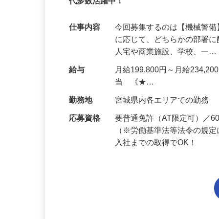
95%が未経験スタート｜1年目で月収31万
代多数活躍中！
仕事内容
今回募集するのは【機械警
に応じて、どちらかの部署に
人宅や商業施設、学校、一
給与
月給199,800円～月給234,
当 《★…
勤務地
宮城県内各エリアでの勤務
応募資格
要普通免許（AT限定可）／
（※労働基準法等法令の規定
入社までの取得でOK！