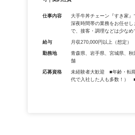
【初めてでも安心】誰もが覚えやすいマニュ
可｜契約社員
仕事内容
大手牛丼チェーン『すき家
深夜時間帯の業務をお任せ
で、接客・調理などは少な
給与
月収270,000円以上（想定）
勤務地
青森県、岩手県、宮城県、
舗
応募資格
未経験者大歓迎 ■年齢・転
代で入社した人も多数！） 