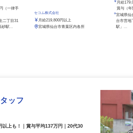
03a
社 仙台営業
月給17
000円（一律手
賞与（年
セコム株式会社
宮城県
月給219,800円以上
生二丁目31
台市営
砂駅...
宮城県仙台市青葉区内各所
駅」...
スタッフ