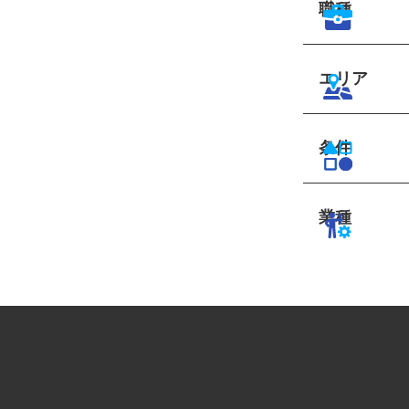
職種
エリア
条件
業種