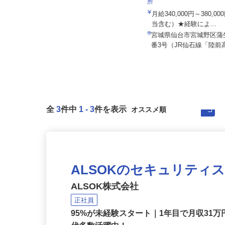
03a
ケーラインサービス株式会
所
月給179,000円 賞与あり ※モデル
賞与（年間）80,000...
月給340,000円～380,
当含む）★経験によ...
宮城県仙台市太白区あすと長町/仙
台市営地下鉄・東北本線「長町
宮城県仙台市宮城野区蒲
駅」...
番3号（JR仙石線「陸前高
全
3
件中
1
-
3
件を表示
ALSOKのセキュリティ
ALSOK株式会社
正社員