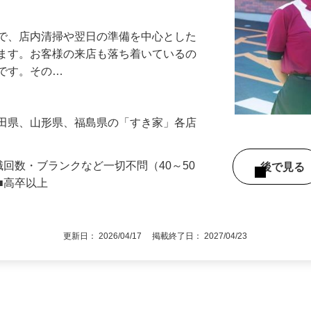
アル確立｜平均年齢49.1歳｜最大9連休
』で、店内清掃や翌日の準備を中心とした
します。お客様の来店も落ち着いているの
めです。その…
秋田県、山形県、福島県の「すき家」各店
職回数・ブランクなど一切不問（40～50
後で見
■高卒以上
更新日： 2026/04/17 掲載終了日： 2027/04/23