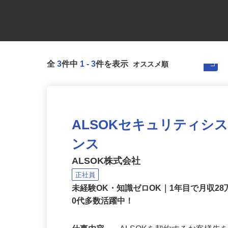
全
3
件中
1
-
3
件を表示
ALSOKセキュリティシ
ンス
ALSOK株式会社
正社員
未経験OK・知識ゼロOK｜1年目で月収28
0代多数活躍中！