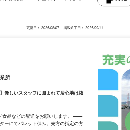
65歳（例外事由1号） ★未経験者大歓
40代多数活躍中 ★学歴不問 ★転職回数
後で見
更新日： 2026/08/07 掲載終了日： 2026/09/11
営業所
！】優しいスタッフに囲まれて居心地は抜
ルド食品などの配送をお願いします。 ――