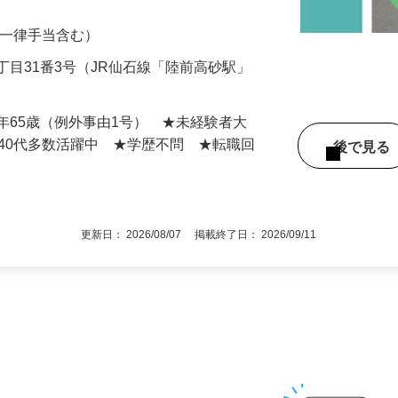
ンターにてパレット積み。先方の指定の方
0円（一律手当含む）
丁目31番3号（JR仙石線「陸前高砂駅」
年65歳（例外事由1号） ★未経験者大
～40代多数活躍中 ★学歴不問 ★転職回
後で見
更新日： 2026/08/07 掲載終了日： 2026/09/11
1