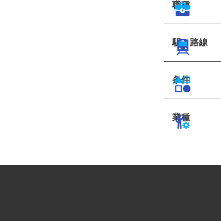
職種
駅・路線
条件
業種