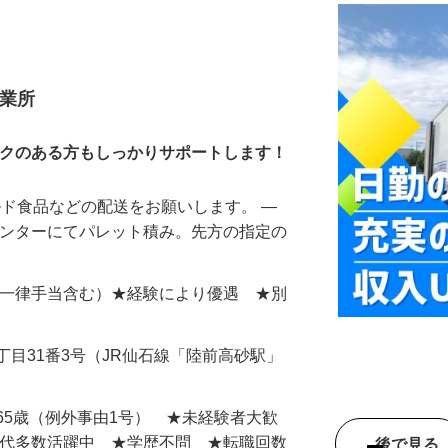
ー
営業所
ンクのある方もしっかりサポートします！
チルド食品などの配送をお願いします。 ―
センターにてパレット積み。先方の指定の
000円（一律手当含む）★経験により優遇 ★別
丁目31番3号（JR仙石線「陸前高砂駅」