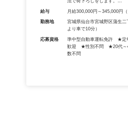
積み下ろしは？ 基本的にセ
法で荷下ろしをします。…
給与
月給300,000円～345,00
勤務地
宮城県仙台市宮城野区蒲生二
より車で10分）
応募資格
準中型自動車運転免許 ★定
歓迎 ★性別不問 ★20代
数不問