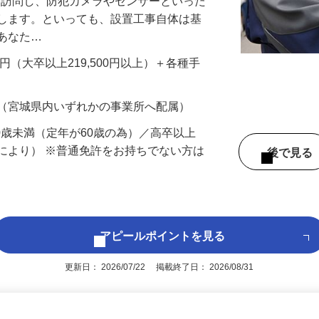
先を訪問し、防犯カメラやセンサーといった
置します。といっても、設置工事自体は基
、あなた…
700円（大卒以上219,500円以上）＋各種手
 （宮城県内いずれかの事業所へ配属）
60歳未満（定年が60歳の為）／高卒以上
により） ※普通免許をお持ちでない方は
後で見
アピールポイントを見る
更新日： 2026/07/22 掲載終了日： 2026/08/31