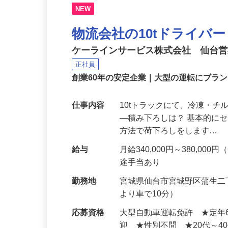
NEW
物流会社の10tドライバ
ケーラインサービス株式会社 仙台
正社員
創業60年の安定企業｜大型の運転にブラ
仕事内容
10tトラックにて、冷凍・
―積み下ろしは？ 基本的に
方法で荷下ろしをします…
給与
月給340,000円～380,
途手当あり
勤務地
宮城県仙台市宮城野区蒲生二
より車で10分）