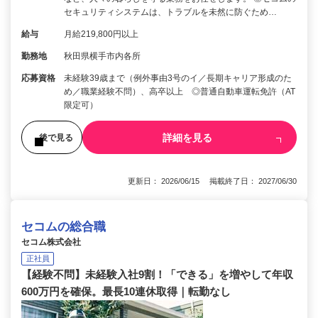
セキュリティシステムは、トラブルを未然に防ぐため…
給与
月給219,800円以上
勤務地
秋田県横手市内各所
応募資格
未経験39歳まで（例外事由3号のイ／長期キャリア形成のた
め／職業経験不問）、高卒以上 ◎普通自動車運転免許（AT
限定可）
詳細を見る
後で見る
更新日： 2026/06/15 掲載終了日： 2027/06/30
セコムの総合職
セコム株式会社
正社員
【経験不問】未経験入社9割！「できる」を増やして年収
600万円を確保。最長10連休取得｜転勤なし