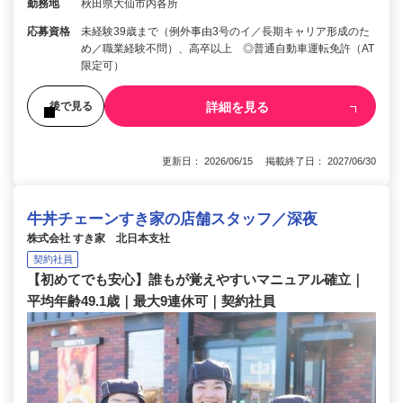
勤務地
秋田県大仙市内各所
応募資格
未経験39歳まで（例外事由3号のイ／長期キャリア形成のた
め／職業経験不問）、高卒以上 ◎普通自動車運転免許（AT
限定可）
詳細を見る
後で見る
更新日： 2026/06/15 掲載終了日： 2027/06/30
牛丼チェーンすき家の店舗スタッフ／深夜
株式会社 すき家 北日本支社
契約社員
【初めてでも安心】誰もが覚えやすいマニュアル確立｜
平均年齢49.1歳｜最大9連休可｜契約社員