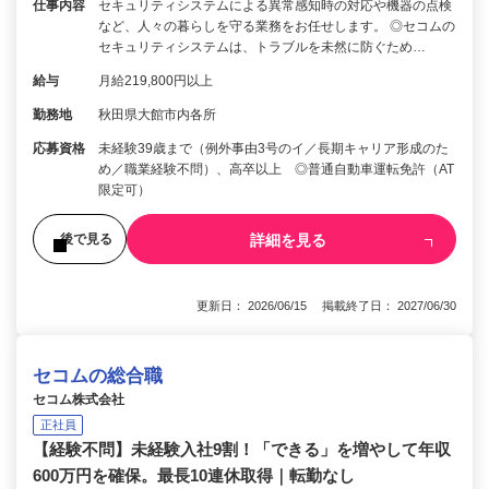
仕事内容
セキュリティシステムによる異常感知時の対応や機器の点検
など、人々の暮らしを守る業務をお任せします。 ◎セコムの
セキュリティシステムは、トラブルを未然に防ぐため…
給与
月給219,800円以上
勤務地
秋田県大館市内各所
応募資格
未経験39歳まで（例外事由3号のイ／長期キャリア形成のた
め／職業経験不問）、高卒以上 ◎普通自動車運転免許（AT
限定可）
詳細を見る
後で見る
更新日： 2026/06/15 掲載終了日： 2027/06/30
セコムの総合職
セコム株式会社
正社員
【経験不問】未経験入社9割！「できる」を増やして年収
600万円を確保。最長10連休取得｜転勤なし