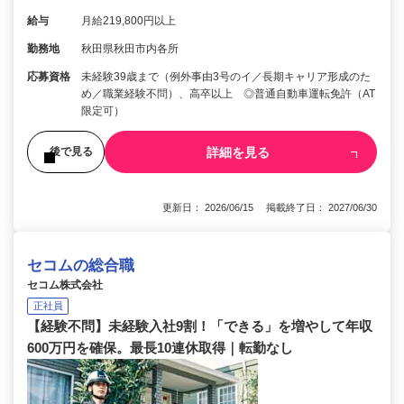
給与
月給219,800円以上
勤務地
秋田県秋田市内各所
応募資格
未経験39歳まで（例外事由3号のイ／長期キャリア形成のた
め／職業経験不問）、高卒以上 ◎普通自動車運転免許（AT
限定可）
詳細を見る
後で見る
更新日： 2026/06/15 掲載終了日： 2027/06/30
セコムの総合職
セコム株式会社
正社員
【経験不問】未経験入社9割！「できる」を増やして年収
600万円を確保。最長10連休取得｜転勤なし