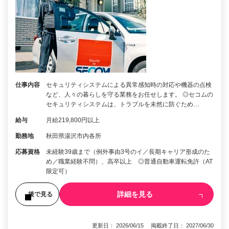
仕事内容
セキュリティシステムによる異常感知時の対応や機器の点検
など、人々の暮らしを守る業務をお任せします。 ◎セコムの
セキュリティシステムは、トラブルを未然に防ぐため…
給与
月給219,800円以上
勤務地
秋田県湯沢市内各所
応募資格
未経験39歳まで（例外事由3号のイ／長期キャリア形成のた
め／職業経験不問）、高卒以上 ◎普通自動車運転免許（AT
限定可）
詳細を見る
後で見る
更新日： 2026/06/15 掲載終了日： 2027/06/30