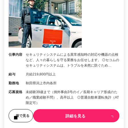
仕事内容
セキュリティシステムによる異常感知時の対応や機器の点検
など、人々の暮らしを守る業務をお任せします。 ◎セコムの
セキュリティシステムは、トラブルを未然に防ぐため…
給与
月給219,800円以上
勤務地
秋田県潟上市内各所
応募資格
未経験39歳まで（例外事由3号のイ／長期キャリア形成のた
め／職業経験不問）、高卒以上 ◎普通自動車運転免許（AT
限定可）
詳細を見る
後で見る