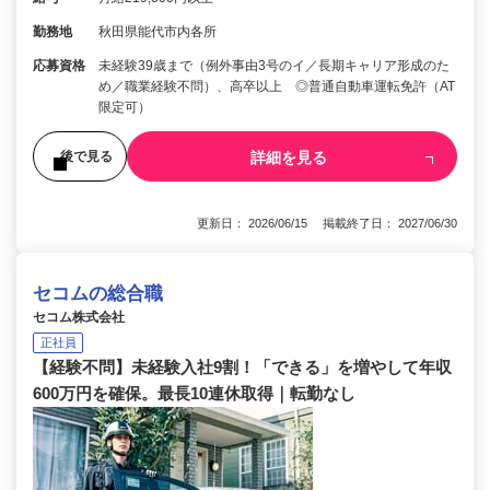
勤務地
秋田県能代市内各所
応募資格
未経験39歳まで（例外事由3号のイ／長期キャリア形成のた
め／職業経験不問）、高卒以上 ◎普通自動車運転免許（AT
限定可）
詳細を見る
後で見る
更新日： 2026/06/15 掲載終了日： 2027/06/30
セコムの総合職
セコム株式会社
正社員
【経験不問】未経験入社9割！「できる」を増やして年収
600万円を確保。最長10連休取得｜転勤なし