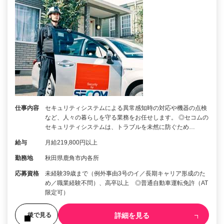
仕事内容
セキュリティシステムによる異常感知時の対応や機器の点検
など、人々の暮らしを守る業務をお任せします。 ◎セコムの
セキュリティシステムは、トラブルを未然に防ぐため…
給与
月給219,800円以上
勤務地
秋田県鹿角市内各所
応募資格
未経験39歳まで（例外事由3号のイ／長期キャリア形成のた
め／職業経験不問）、高卒以上 ◎普通自動車運転免許（AT
限定可）
詳細を見る
後で見る