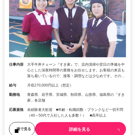
仕事内容
大手牛丼チェーン『すき家』で、店内清掃や翌日の準備を中
心とした深夜時間帯の業務をお任せします。お客様の来店も
落ち着いているので、接客・調理などは少なめです。その…
給与
月収270,000円以上（想定）
勤務地
青森県、岩手県、宮城県、秋田県、山形県、福島県の「すき
家」各店舗
応募資格
未経験者大歓迎 ■年齢・転職回数・ブランクなど一切不問
（40～50代で入社した人も多数！） ■高卒以上
詳細を見る
後で見る