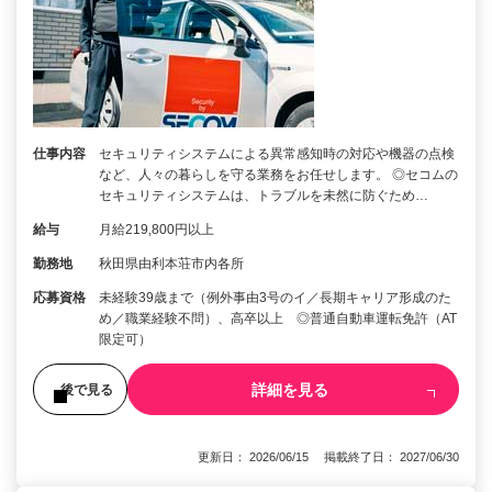
仕事内容
セキュリティシステムによる異常感知時の対応や機器の点検
など、人々の暮らしを守る業務をお任せします。 ◎セコムの
セキュリティシステムは、トラブルを未然に防ぐため…
給与
月給219,800円以上
勤務地
秋田県由利本荘市内各所
応募資格
未経験39歳まで（例外事由3号のイ／長期キャリア形成のた
め／職業経験不問）、高卒以上 ◎普通自動車運転免許（AT
限定可）
詳細を見る
後で見る
更新日： 2026/06/15 掲載終了日： 2027/06/30