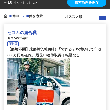
10
検索条件を保存
全
件ヒットしました
10
1
-
10
全
件中
件を表示
セコムの総合職
セコム株式会社
正社員
【経験不問】未経験入社9割！「できる」を増やして年収
600万円を確保。最長10連休取得｜転勤なし