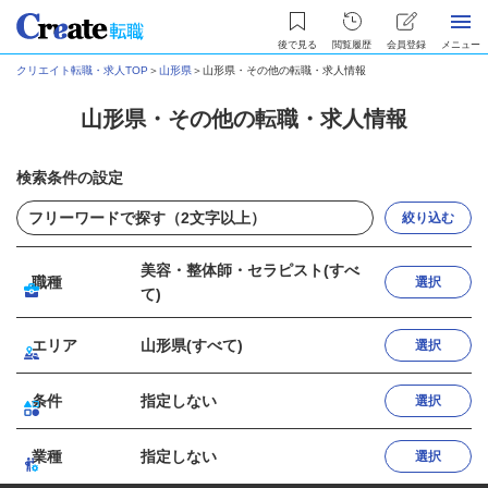
後で見る
閲覧履歴
会員登録
メニュー
クリエイト転職・求人TOP
＞
山形県
＞
山形県・その他の転職・求人情報
山形県・その他の転職・求人情報
検索条件の設定
絞り込む
美容・整体師・セラピスト(すべ
職種
選択
て)
エリア
山形県(すべて)
選択
条件
指定しない
選択
業種
指定しない
選択