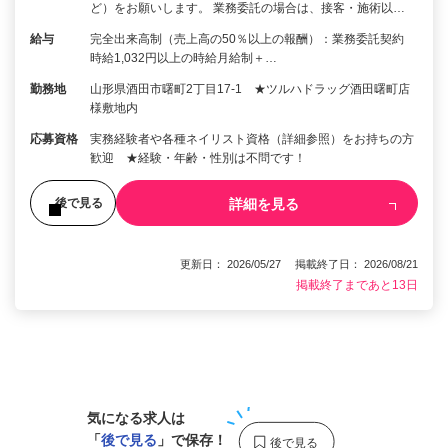
ど）をお願いします。 業務委託の場合は、接客・施術以…
給与
完全出来高制（売上高の50％以上の報酬）：業務委託契約
時給1,032円以上の時給月給制＋…
勤務地
山形県酒田市曙町2丁目17-1 ★ツルハドラッグ酒田曙町店
様敷地内
応募資格
実務経験者や各種ネイリスト資格（詳細参照）をお持ちの方
歓迎 ★経験・年齢・性別は不問です！
詳細を見る
後で見る
更新日： 2026/05/27 掲載終了日： 2026/08/21
掲載終了まであと13日
1
気になる求人は
「
後で見る
」で保存！