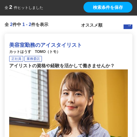
2
検索条件を保存
全
件ヒットしました
2
1
-
2
全
件中
件を表示
美容室勤務のアイスタイリスト
カットはうす TOMO（トモ）
正社員
業務委託
アイリストの資格や経験を活かして働きませんか？