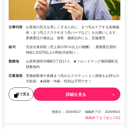
仕事内容
お客様の目元を美しくするために、まつ毛をケアする各種施
術（まつ毛エクステやまつ毛パーマなど）をお願いします。
業務委託の場合は、接客・施術以外にも、店舗運営…
給与
完全出来高制（売上高の50％以上の報酬）：業務委託契約
時給1,032円以上の時給月給制＋…
勤務地
山形県酒田市曙町2丁目17-1 ★ツルハドラッグ酒田曙町店
様敷地内
応募資格
実務経験者や各種まつ毛のエクステンション資格をお持ちの
方歓迎 ★経験・年齢・性別は不問です！
詳細を見る
後で見る
更新日： 2026/05/27 掲載終了日： 2026/08/21
掲載終了まであと13日