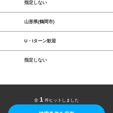
指定しない
山形県(鶴岡市)
U・Iターン歓迎
指定しない
1
全
件ヒットしました