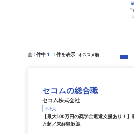
全
1
件中
1
-
1
件を表示
セコムの総合職
セコム株式会社
正社員
【最大100万円の奨学金返還支援あり！】
万超／未経験歓迎