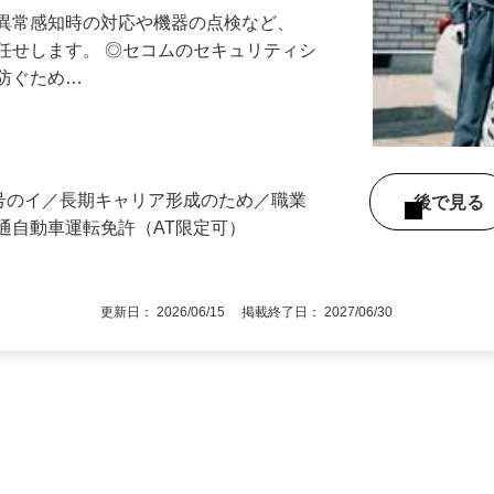
る異常感知時の対応や機器の点検など、
任せします。 ◎セコムのセキュリティシ
に防ぐため…
3号のイ／長期キャリア形成のため／職業
後で見
通自動車運転免許（AT限定可）
更新日： 2026/06/15 掲載終了日： 2027/06/30
1