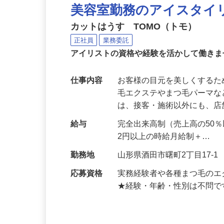
美容室勤務のアイスタイ
カットはうす TOMO（トモ）
正社員
業務委託
アイリストの資格や経験を活かして働き
仕事内容
お客様の目元を美しくする
毛エクステやまつ毛パーマな
は、接客・施術以外にも、
給与
完全出来高制（売上高の50％
2円以上の時給月給制＋…
勤務地
山形県酒田市曙町2丁目17
応募資格
実務経験者や各種まつ毛の
★経験・年齢・性別は不問