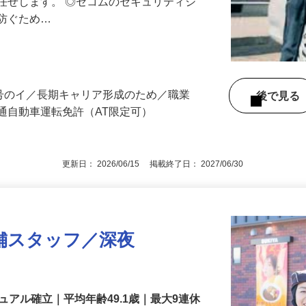
る異常感知時の対応や機器の点検など、
任せします。 ◎セコムのセキュリティシ
に防ぐため…
3号のイ／長期キャリア形成のため／職業
後で見
通自動車運転免許（AT限定可）
更新日： 2026/06/15 掲載終了日： 2027/06/30
舗スタッフ／深夜