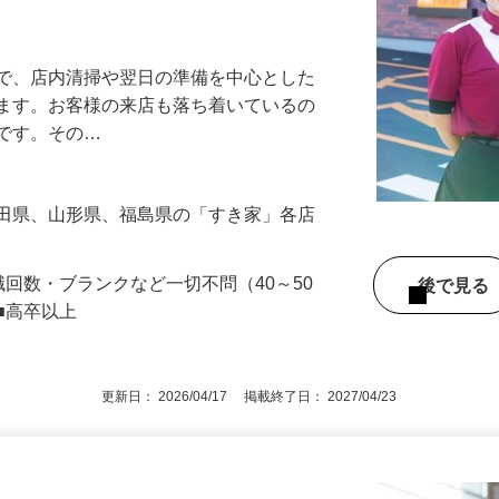
アル確立｜平均年齢49.1歳｜最大9連休
』で、店内清掃や翌日の準備を中心とした
します。お客様の来店も落ち着いているの
めです。その…
秋田県、山形県、福島県の「すき家」各店
職回数・ブランクなど一切不問（40～50
後で見
■高卒以上
更新日： 2026/04/17 掲載終了日： 2027/04/23