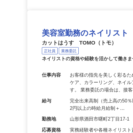
美容室勤務のネイリスト
カットはうす TOMO（トモ）
正社員
業務委託
ネイリストの資格や経験を活かして働き
仕事内容
お客様の指先を美しく彩る
ケア、カラーリング、ネイ
す。 業務委託の場合は、接
給与
完全出来高制（売上高の50％
2円以上の時給月給制＋…