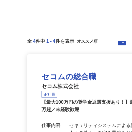
全
4
件中
1
-
4
件を表示
セコムの総合職
セコム株式会社
正社員
【最大100万円の奨学金返還支援あり！】
万超／未経験歓迎