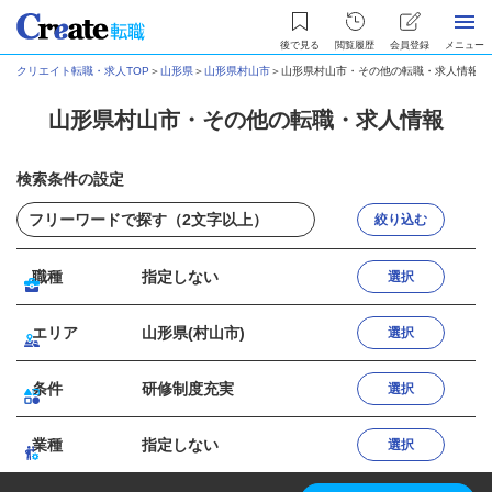
後で見る
閲覧履歴
会員登録
メニュー
クリエイト転職・求人TOP
＞
山形県
＞
山形県村山市
＞
山形県村山市・その他の転職・求人情報
山形県村山市・その他の転職・求人情報
検索条件の設定
絞り込む
職種
指定しない
選択
エリア
山形県(村山市)
選択
条件
研修制度充実
選択
業種
指定しない
選択