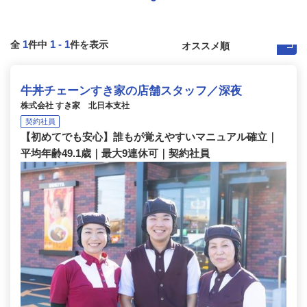
1
1
-
1
全
件中
件を表示
牛丼チェーンすき家の店舗スタッフ／深夜
株式会社 すき家 北日本支社
契約社員
【初めてでも安心】誰もが覚えやすいマニュアル確立｜
平均年齢49.1歳｜最大9連休可｜契約社員