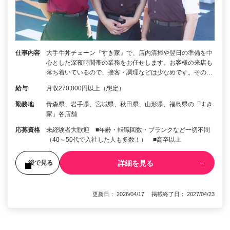
仕事内容
大手牛丼チェーン『すき家』で、店内清掃や翌日の準備を中
心とした深夜時間帯の業務をお任せします。お客様の来店も
落ち着いているので、接客・調理などは少なめです。その…
給与
月収270,000円以上（想定）
勤務地
青森県、岩手県、宮城県、秋田県、山形県、福島県の「すき
家」各店舗
応募資格
未経験者大歓迎 ■年齢・転職回数・ブランクなど一切不問
（40～50代で入社した人も多数！） ■高卒以上
詳細を見る
後で見る
更新日： 2026/04/17 掲載終了日： 2027/04/23