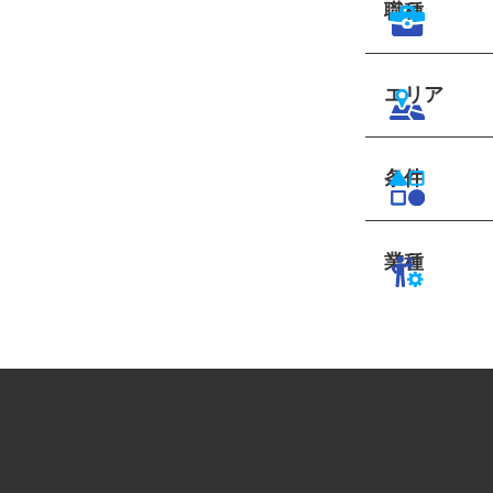
職種
エリア
条件
業種