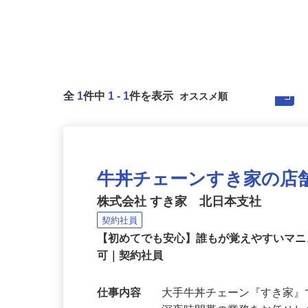
全
1
件中
1
-
1
件を表示
牛丼チェーンすき家の店
株式会社 すき家 北日本支社
契約社員
【初めてでも安心】誰もが覚えやすいマニュ
可｜契約社員