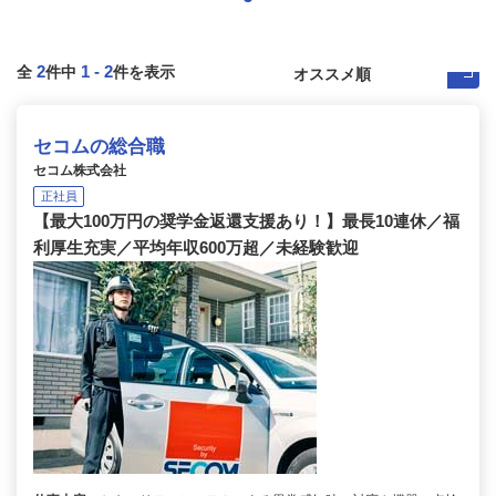
2
1
-
2
全
件中
件を表示
セコムの総合職
セコム株式会社
正社員
【最大100万円の奨学金返還支援あり！】最長10連休／福
利厚生充実／平均年収600万超／未経験歓迎