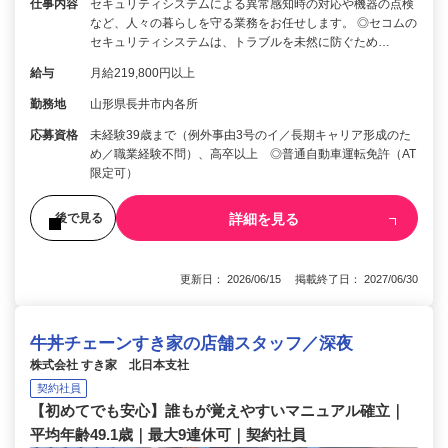
仕事内容
セキュリティシステムによる異常感知時の対応や機器の点検
など、人々の暮らしを守る業務をお任せします。 ◎セコムの
セキュリティシステムは、トラブルを未然に防ぐため…
給与
月給219,800円以上
勤務地
山形県長井市内各所
応募資格
未経験39歳まで（例外事由3号のイ／長期キャリア形成のた
め／職業経験不問）、高卒以上 ◎普通自動車運転免許（AT
限定可）
詳細を見る
後で見る
更新日： 2026/06/15 掲載終了日： 2027/06/30
牛丼チェーンすき家の店舗スタッフ／深夜
株式会社 すき家 北日本支社
契約社員
【初めてでも安心】誰もが覚えやすいマニュアル確立｜
平均年齢49.1歳｜最大9連休可｜契約社員