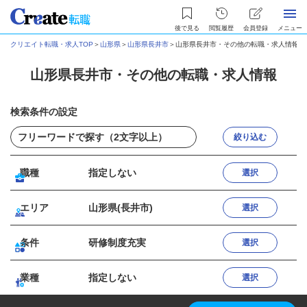
後で見る
閲覧履歴
会員登録
メニュー
クリエイト転職・求人TOP
＞
山形県
＞
山形県長井市
＞
山形県長井市・その他の転職・求人情報
山形県長井市・その他の転職・求人情報
検索条件の設定
絞り込む
職種
指定しない
選択
エリア
山形県(長井市)
選択
条件
研修制度充実
選択
業種
指定しない
選択