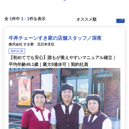
1
1
-
1
全
件中
件を表示
牛丼チェーンすき家の店舗スタッフ／深夜
株式会社 すき家 北日本支社
契約社員
【初めてでも安心】誰もが覚えやすいマニュアル確立｜
平均年齢49.1歳｜最大9連休可｜契約社員