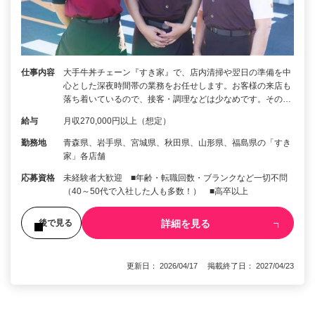
仕事内容
大手牛丼チェーン『すき家』で、店内清掃や翌日の準備を中
心とした深夜時間帯の業務をお任せします。お客様の来店も
落ち着いているので、接客・調理などは少なめです。その…
給与
月収270,000円以上（想定）
勤務地
青森県、岩手県、宮城県、秋田県、山形県、福島県の「すき
家」各店舗
応募資格
未経験者大歓迎 ■年齢・転職回数・ブランクなど一切不問
（40～50代で入社した人も多数！） ■高卒以上
詳細を見る
後で見る
更新日： 2026/04/17 掲載終了日： 2027/04/23