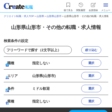
後で見る
閲覧履歴
会員登録
メニュー
クリエイト転職・求人TOP
＞
山形県
＞
山形県山形市
＞
山形県山形市・その他の転職・求人情報
山形県山形市・その他の転職・求人情報
検索条件の設定
絞り込む
職種
指定しない
選択
エリア
山形県(山形市)
選択
条件
ミドル歓迎
選択
業種
指定しない
選択