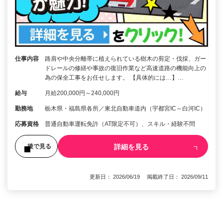
仕事内容
路肩や中央分離帯に植えられている樹木の剪定・伐採、ガー
ドレールの修繕や事故の復旧作業など高速道路の機能向上の
為の保全工事をお任せします。 【具体的には…】…
給与
月給200,000円～240,000円
勤務地
栃木県・福島県各所／東北自動車道内（宇都宮IC～白河IC）
応募資格
普通自動車運転免許（AT限定不可）、スキル・経験不問
詳細を見る
後で見る
更新日： 2026/06/19 掲載終了日： 2026/09/11
1