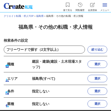
後で見る
閲覧履歴
会員登録
メニュー
クリエイト転職・求人TOP
＞
福島県
＞
福島県・その他の転職・求人情報
福島県・その他の転職・求人情報
検索条件の設定
絞り込む
建設・建築(建設・土木現場スタ
職種
選択
ッフ)
エリア
福島県(すべて)
選択
条件
指定しない
選択
業種
指定しない
選択