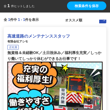
1
検索条件を保存
全
件ヒットしました
1
1
-
1
全
件中
件を表示
高速道路のメンテナンススタッフ
有限会社アシモ
正社員
無資格＆未経験OK／土日祝休み／福利厚生充実／しっか
り働いてしっかり休むができるお仕事です！