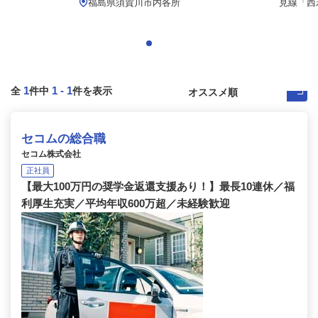
福島県須賀川市内各所
見線「西若
1
1
-
1
全
件中
件を表示
セコムの総合職
セコム株式会社
正社員
【最大100万円の奨学金返還支援あり！】最長10連休／福
利厚生充実／平均年収600万超／未経験歓迎