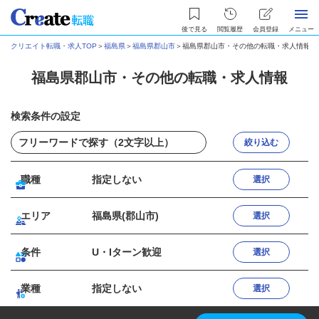
後で見る
閲覧履歴
会員登録
メニュー
クリエイト転職・求人TOP
＞
福島県
＞
福島県郡山市
＞
福島県郡山市・その他の転職・求人情報
福島県郡山市・その他の転職・求人情報
検索条件の設定
絞り込む
職種
指定しない
選択
エリア
福島県(郡山市)
選択
条件
U・Iターン歓迎
選択
業種
指定しない
選択