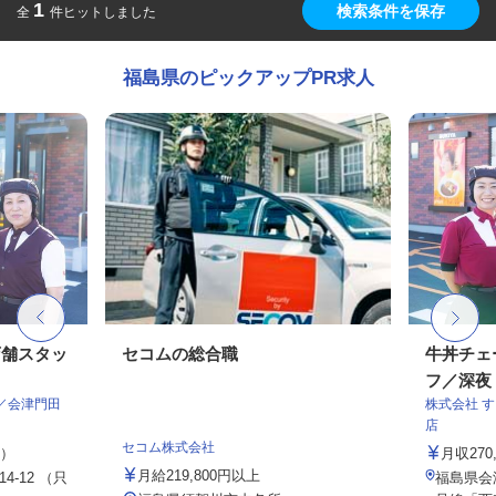
1
検索条件を保存
全
件ヒットしました
福島県のピックアップPR求人
店舗スタッ
セコムの総合職
牛丼チェ
フ／深夜
／会津門田
株式会社 
店
セコム株式会社
定）
月収27
月給219,800円以上
-12 （只
福島県会津