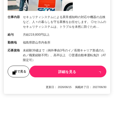
仕事内容
セキュリティシステムによる異常感知時の対応や機器の点検
など、人々の暮らしを守る業務をお任せします。 ◎セコムの
セキュリティシステムは、トラブルを未然に防ぐため…
給与
月給219,800円以上
勤務地
福島県郡山市内各所
応募資格
未経験39歳まで（例外事由3号のイ／長期キャリア形成のた
め／職業経験不問）、高卒以上 ◎普通自動車運転免許（AT
限定可）
詳細を見る
後で見る
更新日： 2026/06/15 掲載終了日： 2027/06/30
1