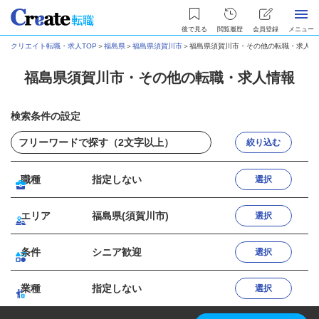
後で見る
閲覧履歴
会員登録
メニュー
クリエイト転職・求人TOP
＞
福島県
＞
福島県須賀川市
＞
福島県須賀川市・その他の転職・求人情
福島県須賀川市・その他の転職・求人情報
検索条件の設定
絞り込む
職種
指定しない
選択
エリア
福島県(須賀川市)
選択
条件
シニア歓迎
選択
業種
指定しない
選択