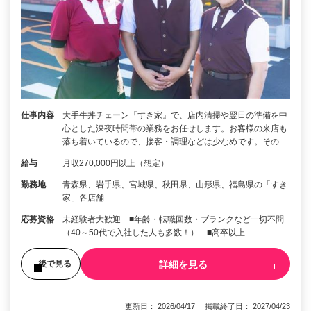
仕事内容
大手牛丼チェーン『すき家』で、店内清掃や翌日の準備を中
心とした深夜時間帯の業務をお任せします。お客様の来店も
落ち着いているので、接客・調理などは少なめです。その…
給与
月収270,000円以上（想定）
勤務地
青森県、岩手県、宮城県、秋田県、山形県、福島県の「すき
家」各店舗
応募資格
未経験者大歓迎 ■年齢・転職回数・ブランクなど一切不問
（40～50代で入社した人も多数！） ■高卒以上
詳細を見る
後で見る
更新日： 2026/04/17 掲載終了日： 2027/04/23