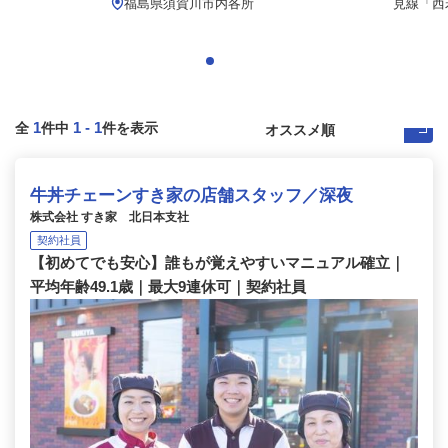
福島県須賀川市内各所
見線「西若
1
1
-
1
全
件中
件を表示
牛丼チェーンすき家の店舗スタッフ／深夜
株式会社 すき家 北日本支社
契約社員
【初めてでも安心】誰もが覚えやすいマニュアル確立｜
平均年齢49.1歳｜最大9連休可｜契約社員