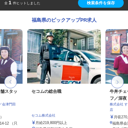
1
検索条件を保存
全
件ヒットしました
福島県のピックアップPR求人
店舗スタッ
セコムの総合職
牛丼チェ
フ／深夜
／会津門田
株式会社 
店
セコム株式会社
定）
月収27
月給219,800円以上
-12 （只
福島県会津