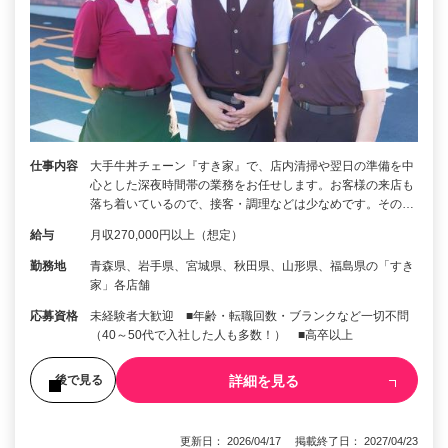
仕事内容
大手牛丼チェーン『すき家』で、店内清掃や翌日の準備を中
心とした深夜時間帯の業務をお任せします。お客様の来店も
落ち着いているので、接客・調理などは少なめです。その…
給与
月収270,000円以上（想定）
勤務地
青森県、岩手県、宮城県、秋田県、山形県、福島県の「すき
家」各店舗
応募資格
未経験者大歓迎 ■年齢・転職回数・ブランクなど一切不問
（40～50代で入社した人も多数！） ■高卒以上
詳細を見る
後で見る
更新日： 2026/04/17 掲載終了日： 2027/04/23