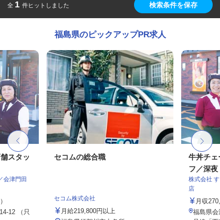
1
検索条件を保存
全
件ヒットしました
福島県のピックアップPR求人
店舗スタッ
セコムの総合職
牛丼チェ
フ／深夜
／会津門田
株式会社 
店
セコム株式会社
定）
月収27
月給219,800円以上
-12 （只
福島県会津