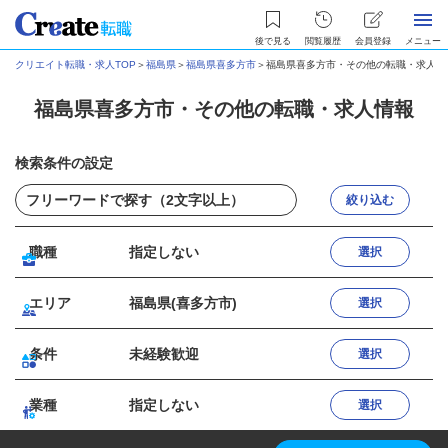
後で見る
閲覧履歴
会員登録
メニュー
クリエイト転職・求人TOP
＞
福島県
＞
福島県喜多方市
＞
福島県喜多方市・その他の転職・求人情
福島県喜多方市・その他の転職・求人情報
検索条件の設定
絞り込む
職種
指定しない
選択
エリア
福島県(喜多方市)
選択
条件
未経験歓迎
選択
業種
指定しない
選択