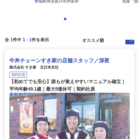
福島県須賀川市内各所
見線「西若
1
1
-
1
全
件中
件を表示
牛丼チェーンすき家の店舗スタッフ／深夜
株式会社 すき家 北日本支社
契約社員
【初めてでも安心】誰もが覚えやすいマニュアル確立｜
平均年齢49.1歳｜最大9連休可｜契約社員