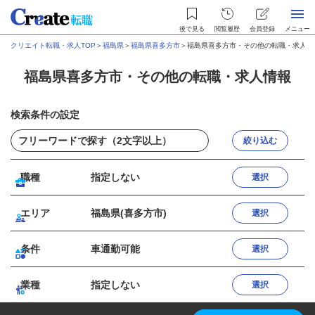
後で見る
閲覧履歴
会員登録
メニュー
クリエイト転職・求人TOP
＞
福島県
＞
福島県喜多方市
＞
福島県喜多方市・その他の転職・求人情
福島県喜多方市・その他の転職・求人情報
検索条件の設定
絞り込む
職種
指定しない
選択
エリア
福島県(喜多方市)
選択
条件
車通勤可能
選択
業種
指定しない
選択