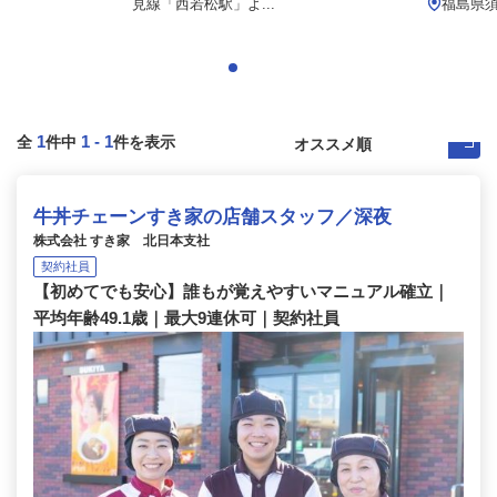
見線「西若松駅」よ...
福島県
1
1
-
1
全
件中
件を表示
牛丼チェーンすき家の店舗スタッフ／深夜
株式会社 すき家 北日本支社
契約社員
【初めてでも安心】誰もが覚えやすいマニュアル確立｜
平均年齢49.1歳｜最大9連休可｜契約社員