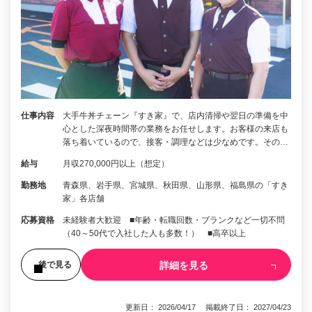
仕事内容
大手牛丼チェーン『すき家』で、店内清掃や翌日の準備を中
心とした深夜時間帯の業務をお任せします。お客様の来店も
落ち着いているので、接客・調理などは少なめです。その…
給与
月収270,000円以上（想定）
勤務地
青森県、岩手県、宮城県、秋田県、山形県、福島県の「すき
家」各店舗
応募資格
未経験者大歓迎 ■年齢・転職回数・ブランクなど一切不問
（40～50代で入社した人も多数！） ■高卒以上
詳細を見る
後で見る
更新日： 2026/04/17 掲載終了日： 2027/04/23