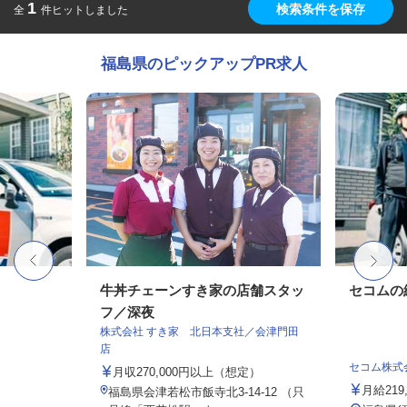
1
検索条件を保存
全
件ヒットしました
福島県のピックアップPR求人
牛丼チェーンすき家の店舗スタッ
セコムの
フ／深夜
株式会社 すき家 北日本支社／会津門田
店
セコム株式
月収270,000円以上（想定）
月給219
福島県会津若松市飯寺北3-14-12 （只