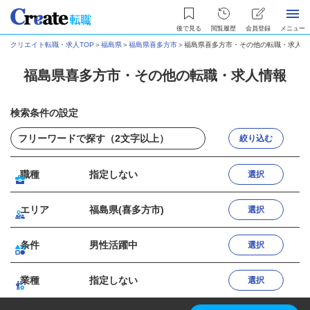
後で見る
閲覧履歴
会員登録
メニュー
クリエイト転職・求人TOP
＞
福島県
＞
福島県喜多方市
＞
福島県喜多方市・その他の転職・求人情
福島県喜多方市・その他の転職・求人情報
検索条件の設定
絞り込む
職種
指定しない
選択
エリア
福島県(喜多方市)
選択
条件
男性活躍中
選択
業種
指定しない
選択