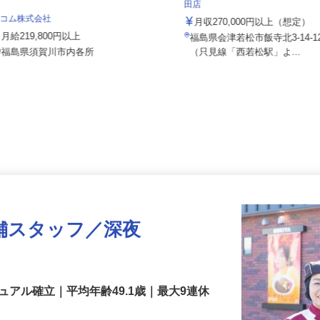
株式会社 すき家 北日本支社／
田店
セコム株式会社
月収270,000円以上（想定
月給219,800円以上
福島県会津若松市飯寺北3-14-
福島県須賀川市内各所
（只見線「西若松駅」よ...
舗スタッフ／深夜
アル確立｜平均年齢49.1歳｜最大9連休