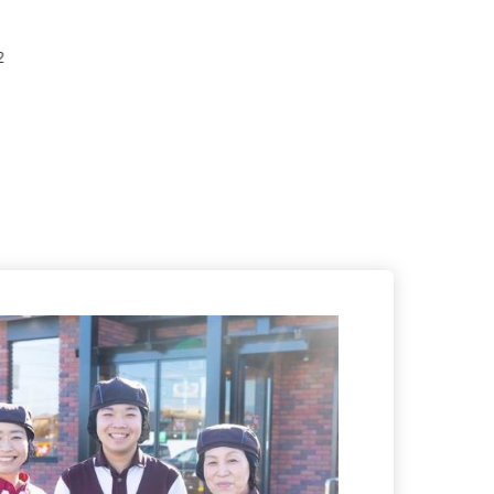
会津門
）
12