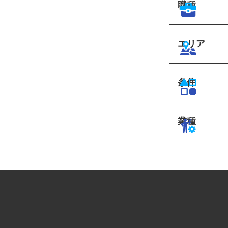
職種
エリア
条件
業種