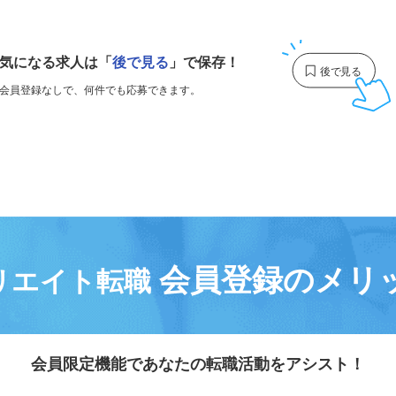
1
気になる求人は
「
後で見る
」で保存！
会員登録なしで、
何件でも応募できます。
会員登録のメリ
リエイト転職