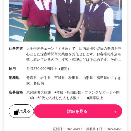
仕事内容
大手牛丼チェーン『すき家』で、店内清掃や翌日の準備を中
心とした深夜時間帯の業務をお任せします。お客様の来店も
落ち着いているので、接客・調理などは少なめです。その…
給与
月収270,000円以上（想定）
勤務地
青森県、岩手県、宮城県、秋田県、山形県、福島県の「すき
家」各店舗
応募資格
未経験者大歓迎 ■年齢・転職回数・ブランクなど一切不問
（40～50代で入社した人も多数！） ■高卒以上
詳細を見る
後で見る
更新日： 2026/04/17 掲載終了日： 2027/04/23