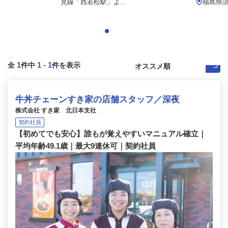
見線「西若松駅」よ...
福島県
1
1
-
1
全
件中
件を表示
牛丼チェーンすき家の店舗スタッフ／深夜
株式会社 すき家 北日本支社
契約社員
【初めてでも安心】誰もが覚えやすいマニュアル確立｜
平均年齢49.1歳｜最大9連休可｜契約社員