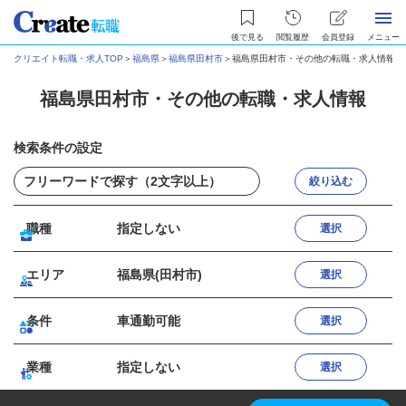
後で見る
閲覧履歴
会員登録
メニュー
クリエイト転職・求人TOP
＞
福島県
＞
福島県田村市
＞
福島県田村市・その他の転職・求人情報
福島県田村市・その他の転職・求人情報
検索条件の設定
絞り込む
職種
指定しない
選択
エリア
福島県(田村市)
選択
条件
車通勤可能
選択
業種
指定しない
選択