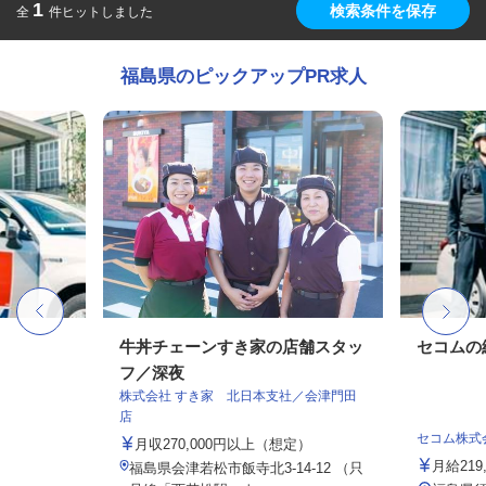
1
検索条件を保存
全
件ヒットしました
福島県のピックアップPR求人
牛丼チェーンすき家の店舗スタッ
セコムの
フ／深夜
株式会社 すき家 北日本支社／会津門田
店
セコム株式
月収270,000円以上（想定）
月給219
福島県会津若松市飯寺北3-14-12 （只