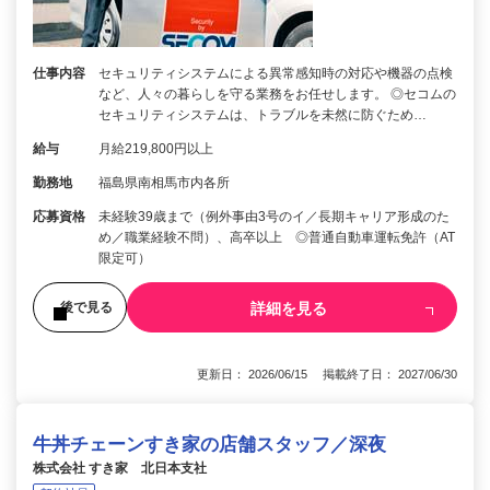
仕事内容
セキュリティシステムによる異常感知時の対応や機器の点検
など、人々の暮らしを守る業務をお任せします。 ◎セコムの
セキュリティシステムは、トラブルを未然に防ぐため…
給与
月給219,800円以上
勤務地
福島県南相馬市内各所
応募資格
未経験39歳まで（例外事由3号のイ／長期キャリア形成のた
め／職業経験不問）、高卒以上 ◎普通自動車運転免許（AT
限定可）
詳細を見る
後で見る
更新日： 2026/06/15 掲載終了日： 2027/06/30
牛丼チェーンすき家の店舗スタッフ／深夜
株式会社 すき家 北日本支社