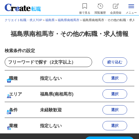
後で見る
閲覧履歴
会員登録
メニュー
クリエイト転職・求人TOP
＞
福島県
＞
福島県南相馬市
＞
福島県南相馬市・その他の転職・求人情
福島県南相馬市・その他の転職・求人情報
検索条件の設定
絞り込む
職種
指定しない
選択
エリア
福島県(南相馬市)
選択
条件
未経験歓迎
選択
業種
指定しない
選択