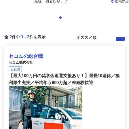
見線「西若松駅」よ...
福島県
2
1
-
2
全
件中
件を表示
セコムの総合職
セコム株式会社
正社員
【最大100万円の奨学金返還支援あり！】最長10連休／福
利厚生充実／平均年収600万超／未経験歓迎