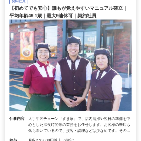
契約社員
【初めてでも安心】誰もが覚えやすいマニュアル確立｜
平均年齢49.1歳｜最大9連休可｜契約社員
仕事内容
大手牛丼チェーン『すき家』で、店内清掃や翌日の準備を中
心とした深夜時間帯の業務をお任せします。お客様の来店も
落ち着いているので、接客・調理などは少なめです。その…
給与
月収270,000円以上（想定）