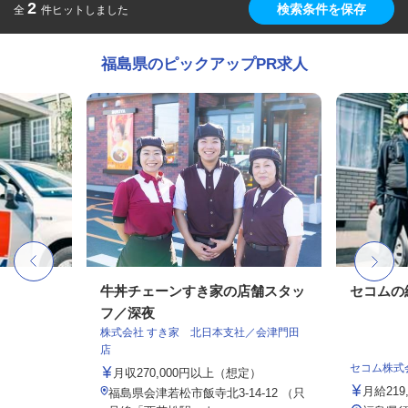
2
検索条件を保存
全
件ヒットしました
福島県のピックアップPR求人
牛丼チェーンすき家の店舗スタッ
セコムの
フ／深夜
株式会社 すき家 北日本支社／会津門田
店
セコム株式
月収270,000円以上（想定）
月給219
福島県会津若松市飯寺北3-14-12 （只