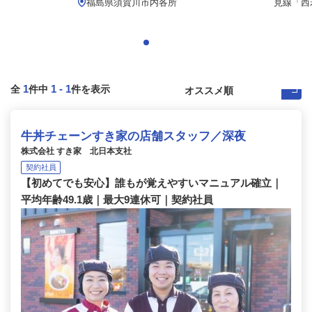
福島県須賀川市内各所
見線「西若
1
1
-
1
全
件中
件を表示
牛丼チェーンすき家の店舗スタッフ／深夜
株式会社 すき家 北日本支社
契約社員
【初めてでも安心】誰もが覚えやすいマニュアル確立｜
平均年齢49.1歳｜最大9連休可｜契約社員