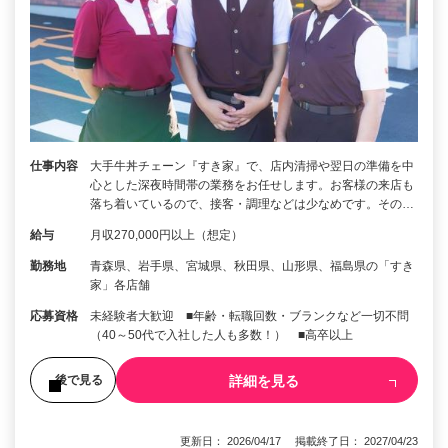
仕事内容
大手牛丼チェーン『すき家』で、店内清掃や翌日の準備を中
心とした深夜時間帯の業務をお任せします。お客様の来店も
落ち着いているので、接客・調理などは少なめです。その…
給与
月収270,000円以上（想定）
勤務地
青森県、岩手県、宮城県、秋田県、山形県、福島県の「すき
家」各店舗
応募資格
未経験者大歓迎 ■年齢・転職回数・ブランクなど一切不問
（40～50代で入社した人も多数！） ■高卒以上
詳細を見る
後で見る
更新日： 2026/04/17 掲載終了日： 2027/04/23