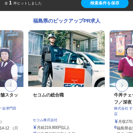
1
検索条件を保存
全
件ヒットしました
福島県のピックアップPR求人
店舗スタッ
セコムの総合職
牛丼チェ
フ／深夜
／会津門田
株式会社 
店
セコム株式会社
定）
月収27
月給219,800円以上
-12 （只
福島県会津