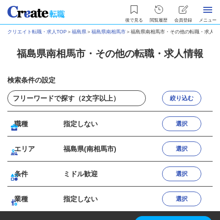
後で見る
閲覧履歴
会員登録
メニュー
クリエイト転職・求人TOP
＞
福島県
＞
福島県南相馬市
＞
福島県南相馬市・その他の転職・求人情
福島県南相馬市・その他の転職・求人情報
検索条件の設定
絞り込む
職種
指定しない
選択
エリア
福島県(南相馬市)
選択
条件
ミドル歓迎
選択
業種
指定しない
選択