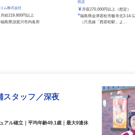
株式会社 すき家 北日本支社／
田店
セコム株式会社
月収270,000円以上（想定
月給219,800円以上
福島県会津若松市飯寺北3-14-
福島県須賀川市内各所
（只見線「西若松駅」よ...
舗スタッフ／深夜
アル確立｜平均年齢49.1歳｜最大9連休