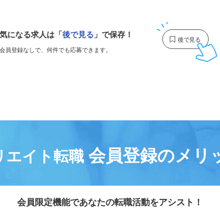
1
気になる求人は
「
後で見る
」で保存！
会員登録なしで、
何件でも応募できます。
会員登録のメリ
リエイト転職