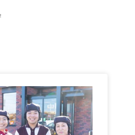
会津門
）
12