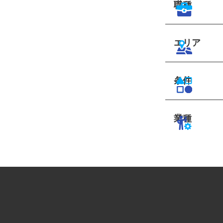
職種
エリア
条件
業種