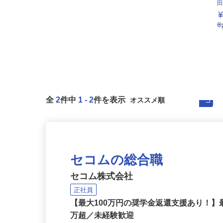
全
2
件中
1
-
2
件を表示
セコムの総合職
セコム株式会社
正社員
【最大100万円の奨学金返還支援あり！】