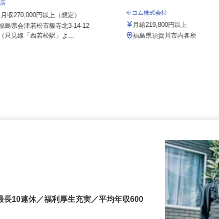
株式会社 すき家 北日本支社／会津門
田店
セコム株式会社
月収270,000円以上（想定）
月給219,800円以上
福島県会津若松市飯寺北3-14-12
（只見線「西若松駅」よ...
福島県須賀川市内各所
最長10連休／福利厚生充実／平均年収600