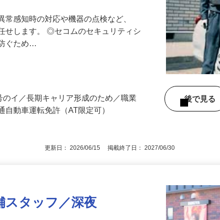
る異常感知時の対応や機器の点検など、
任せします。 ◎セコムのセキュリティシ
に防ぐため…
3号のイ／長期キャリア形成のため／職業
後で見
通自動車運転免許（AT限定可）
更新日： 2026/06/15 掲載終了日： 2027/06/30