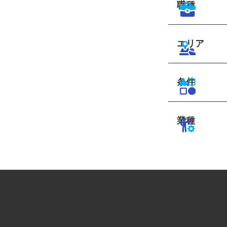
職種
エリア
条件
業種