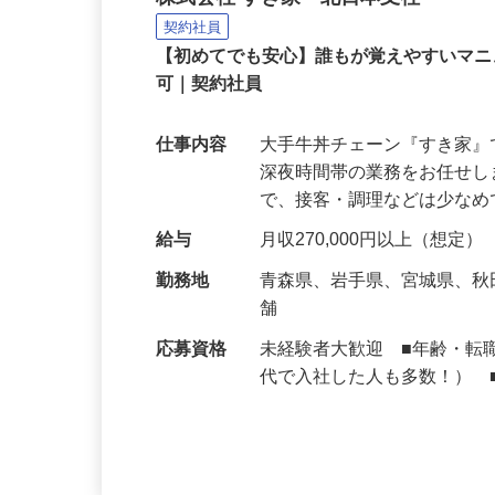
牛丼チェーンすき家の店
株式会社 すき家 北日本支社
契約社員
【初めてでも安心】誰もが覚えやすいマニュ
可｜契約社員
仕事内容
大手牛丼チェーン『すき家
深夜時間帯の業務をお任せ
で、接客・調理などは少な
給与
月収270,000円以上（想定）
勤務地
青森県、岩手県、宮城県、
舗
応募資格
未経験者大歓迎 ■年齢・転
代で入社した人も多数！） 