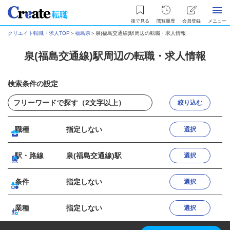
後で見る
閲覧履歴
会員登録
メニュー
クリエイト転職・求人TOP
＞
福島県
＞
泉(福島交通線)駅周辺の転職・求人情報
泉(福島交通線)駅周辺の転職・求人情報
検索条件の設定
絞り込む
職種
指定しない
選択
駅・路線
泉(福島交通線)駅
選択
条件
指定しない
選択
業種
指定しない
選択