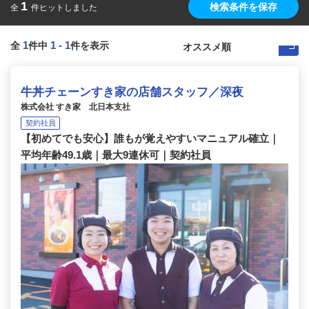
1
検索条件を保存
全
件ヒットしました
1
1
-
1
全
件中
件を表示
牛丼チェーンすき家の店舗スタッフ／深夜
株式会社 すき家 北日本支社
契約社員
【初めてでも安心】誰もが覚えやすいマニュアル確立｜
平均年齢49.1歳｜最大9連休可｜契約社員