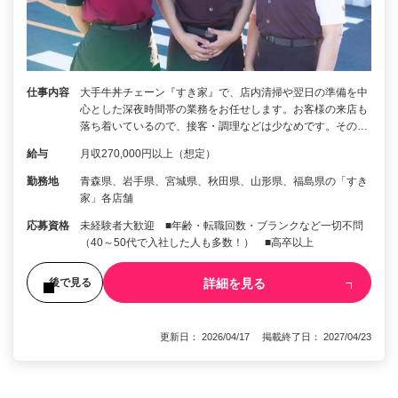
仕事内容
大手牛丼チェーン『すき家』で、店内清掃や翌日の準備を中
心とした深夜時間帯の業務をお任せします。お客様の来店も
落ち着いているので、接客・調理などは少なめです。その…
給与
月収270,000円以上（想定）
勤務地
青森県、岩手県、宮城県、秋田県、山形県、福島県の「すき
家」各店舗
応募資格
未経験者大歓迎 ■年齢・転職回数・ブランクなど一切不問
（40～50代で入社した人も多数！） ■高卒以上
詳細を見る
後で見る
更新日： 2026/04/17 掲載終了日： 2027/04/23