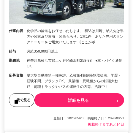
仕事内容
化学品の輸送をお任せいたします。 積込は川崎、納入先は県
内や関東及び東海・関西もあり。1車1任、あなた専用のタン
クローリーをご用意いたします 《ここがポ…
給与
月給350,000円以上
勤務地
神奈川県横浜市保土ケ谷区峰沢町258-38 ●車・バイク通勤
OK
応募資格
要大型自動車第一種免許、乙種第4類危険物取扱者、学歴・
経験不問、ブランクOK、 異業種・異職種からの転職大歓
迎！前職トラックやバスの運転手の方等、活躍中！
詳細を見る
後で見る
更新日： 2026/05/28 掲載終了日： 2026/08/21
掲載終了まであと14日