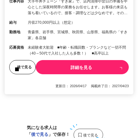
仕事内容
大手牛丼チェーン『すき家』で、店内清掃や翌日の準備を中
心とした深夜時間帯の業務をお任せします。お客様の来店も
落ち着いているので、接客・調理などは少なめです。その…
給与
月収270,000円以上（想定）
勤務地
青森県、岩手県、宮城県、秋田県、山形県、福島県の「すき
家」各店舗
応募資格
未経験者大歓迎 ■年齢・転職回数・ブランクなど一切不問
（40～50代で入社した人も多数！） ■高卒以上
詳細を見る
後で見る
更新日： 2026/04/17 掲載終了日： 2027/04/23
1
気になる求人は
「
後で見る
」で保存！