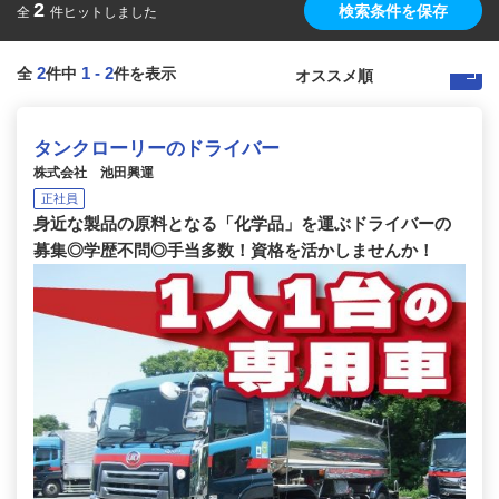
2
検索条件を保存
全
件ヒットしました
2
1
-
2
全
件中
件を表示
タンクローリーのドライバー
株式会社 池田興運
正社員
身近な製品の原料となる「化学品」を運ぶドライバーの
募集◎学歴不問◎手当多数！資格を活かしませんか！