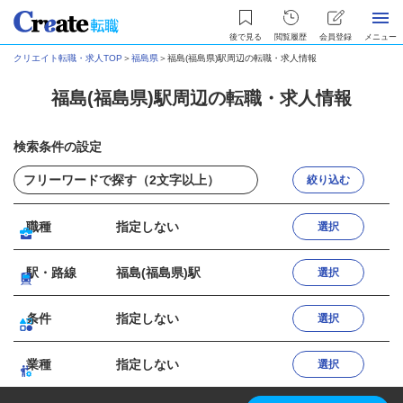
後で見る
閲覧履歴
会員登録
メニュー
クリエイト転職・求人TOP
＞
福島県
＞
福島(福島県)駅周辺の転職・求人情報
福島(福島県)駅周辺の転職・求人情報
検索条件の設定
絞り込む
職種
指定しない
選択
駅・路線
福島(福島県)駅
選択
条件
指定しない
選択
業種
指定しない
選択