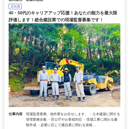
正社員
40・50代のキャリアアップ応援！あなたの能力を最大限
評価します！総合建設業での現場監督募集です！
仕事内容
現場監督業務、他作業をお任せします。 ・土木建築に関する
管理業務全般 ・官公庁やお客様対応 ・現場工事に関わる書
類作成 ・必要に応じて建設業に関わる資格…