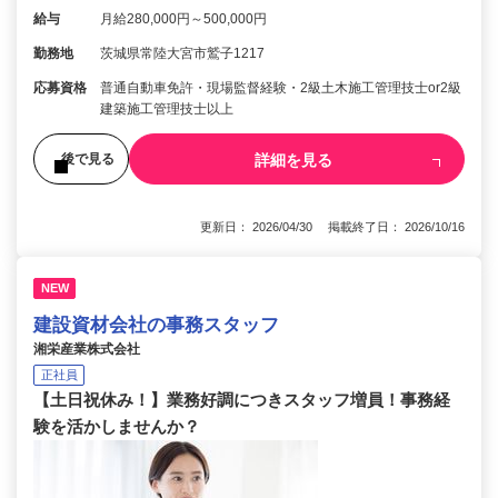
給与
月給280,000円～500,000円
勤務地
茨城県常陸大宮市鷲子1217
応募資格
普通自動車免許・現場監督経験・2級土木施工管理技士or2級
建築施工管理技士以上
詳細を見る
後で見る
更新日： 2026/04/30 掲載終了日： 2026/10/16
NEW
建設資材会社の事務スタッフ
湘栄産業株式会社
正社員
【土日祝休み！】業務好調につきスタッフ増員！事務経
験を活かしませんか？