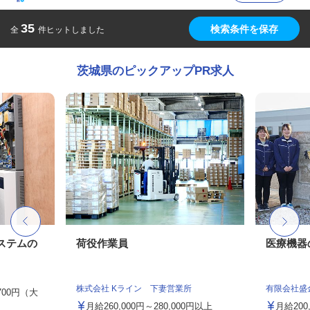
35
検索条件を保存
全
件ヒットしました
茨城県のピックアップPR求人
ステムの
荷役作業員
医療機器
株式会社 Kライン 下妻営業所
有限会社盛
,700円（大
月給260,000円～280,000円以上
月給200