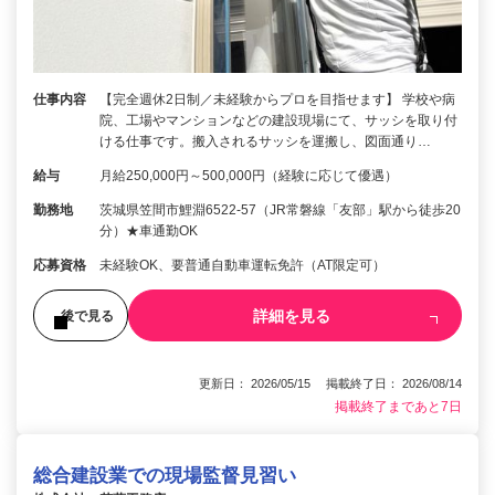
仕事内容
【完全週休2日制／未経験からプロを目指せます】 学校や病
院、工場やマンションなどの建設現場にて、サッシを取り付
ける仕事です。搬入されるサッシを運搬し、図面通り…
給与
月給250,000円～500,000円（経験に応じて優遇）
勤務地
茨城県笠間市鯉淵6522-57（JR常磐線「友部」駅から徒歩20
分）★車通勤OK
応募資格
未経験OK、要普通自動車運転免許（AT限定可）
詳細を見る
後で見る
更新日： 2026/05/15 掲載終了日： 2026/08/14
掲載終了まであと7日
総合建設業での現場監督見習い