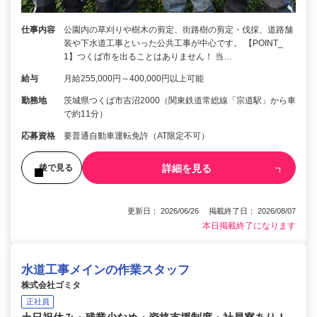
仕事内容
公園内の草刈りや樹木の剪定、街路樹の剪定・伐採、道路舗
装や下水道工事といった公共工事が中心です。 【POINT_
1】つくば市を出ることはありません！ 当…
給与
月給255,000円～400,000円以上可能
勤務地
茨城県つくば市吉沼2000（関東鉄道常総線「宗道駅」から車
で約11分）
応募資格
要普通自動車運転免許（AT限定不可）
詳細を見る
後で見る
更新日： 2026/06/26 掲載終了日： 2026/08/07
本日掲載終了になります
水道工事メインの作業スタッフ
株式会社ゴミタ
正社員