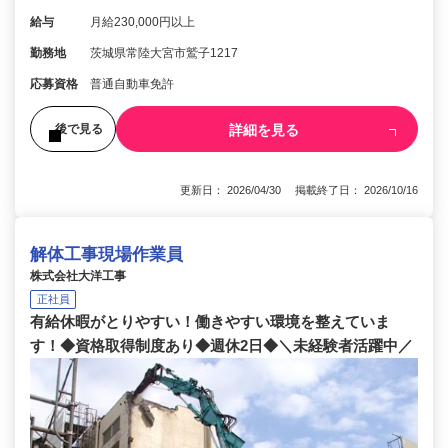
給与
月給230,000円以上
勤務地
茨城県常陸大宮市鷲子1217
応募資格
普通自動車免許
詳細を見る
後で見る
更新日： 2026/04/30 掲載終了日： 2026/10/16
解体工事現場作業員
株式会社大洋工事
正社員
有給休暇がとりやすい！働きやすい環境を整えていま
す！◆資格取得制度あり◆週休2日◆＼未経験者活躍中／