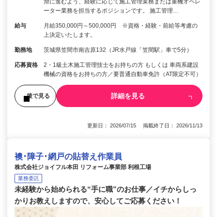
滑に進むよう、経験に応じて施工管理業務または重機オペレ
ーター業務を担当するポジションです。 施工管理…
給与
月給350,000円～500,000円 ※資格・経験・前給等考慮の
上決定いたします。
勤務地
茨城県笠間市南吉原132（JR水戸線「笠間駅」車で5分）
応募資格
2・1級土木施工管理技士をお持ちの方 もしくは 車両系建設
機械の資格をお持ちの方／要普通自動車免許（AT限定不可）
詳細を見る
後で見る
更新日： 2026/07/15 掲載終了日： 2026/11/13
襖･障子･網戸の貼替え作業員
株式会社ジョイフル本田 リフォーム事業部 利根工場
業務委託
未経験から始められる“手に職”のお仕事／イチからしっ
かりお教えしますので、安心してご応募ください！