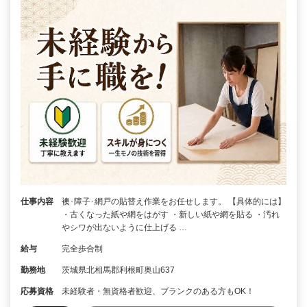
仕事内容
襖･障子･網戸の貼替え作業をお任せします。 【具体的には】
・古くなった紙や網をはがす ・新しい紙や網を貼る ・汚れ
やシワが出ないように仕上げる …
給与
完全歩合制
勤務地
茨城県北相馬郡利根町奥山637
応募資格
未経験者・無資格者歓迎、ブランクのある方もOK！