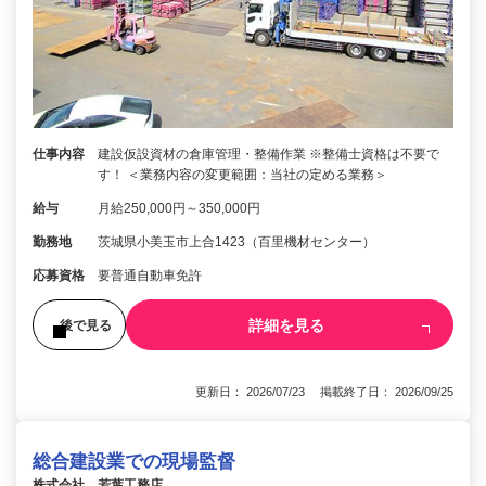
仕事内容
建設仮設資材の倉庫管理・整備作業 ※整備士資格は不要で
す！ ＜業務内容の変更範囲：当社の定める業務＞
給与
月給250,000円～350,000円
勤務地
茨城県小美玉市上合1423（百里機材センター）
応募資格
要普通自動車免許
詳細を見る
後で見る
更新日： 2026/07/23 掲載終了日： 2026/09/25
総合建設業での現場監督
株式会社 若葉工務店