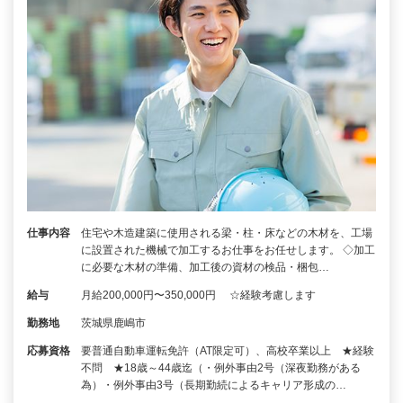
仕事内容
住宅や木造建築に使用される梁・柱・床などの木材を、工場
に設置された機械で加工するお仕事をお任せします。 ◇加工
に必要な木材の準備、加工後の資材の検品・梱包…
給与
月給200,000円〜350,000円 ☆経験考慮します
勤務地
茨城県鹿嶋市
応募資格
要普通自動車運転免許（AT限定可）、高校卒業以上 ★経験
不問 ★18歳～44歳迄（・例外事由2号（深夜勤務がある
為）・例外事由3号（長期勤続によるキャリア形成の…