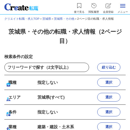
後で見る
閲覧履歴
会員登録
メニュー
クリエイト転職・求人TOP
＞
茨城県
＞
茨城県・その他
＞
2ページ目の転職・求人情報
茨城県・その他の転職・求人情報（2ページ
目）
検索条件の設定
絞り込む
職種
指定しない
選択
エリア
茨城県(すべて)
選択
条件
指定しない
選択
業種
建築・建設・土木系
選択