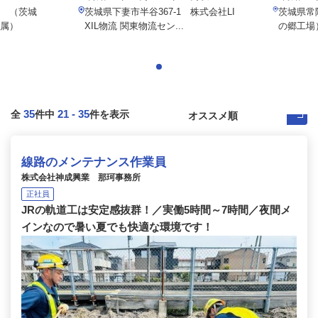
 （茨城
茨城県下妻市半谷367-1 株式会社LI
茨城県常陸
属）
XIL物流 関東物流セン...
の郷工場
35
21
-
35
全
件中
件を表示
線路のメンテナンス作業員
株式会社神成興業 那珂事務所
正社員
JRの軌道工は安定感抜群！／実働5時間～7時間／夜間メ
インなので暑い夏でも快適な環境です！