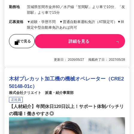
勤務地
茨城県笠間市⾦井80／⽔⼾線「笠間駅」より⾞で10分、「友
部駅」より⾞で15分
応募資格
▼経験・学歴不問 ▼普通⾃動⾞運転免許（AT限定可）▼8t
限定中型⾃動⾞免許あれば尚可
詳細を見る
後で見る
更新日： 2026/05/27 掲載終了日： 2027/05/28
木材プレカット加工機の機械オペレーター（CRE2
50148-01c）
株式会社クリエイト 派遣・紹介事業部
正社員
【人材紹介】年間休日120日以上！サポート体制バッチリ
の職場！働きやすさ◎