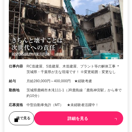
仕事内容
RC造建屋、S造建屋、木造建屋、プラント等の解体工事 ＊
茨城県・千葉県が主な現場です！ ※変更範囲：変更なし
給与
月給280,000円～400,000円 ★経験考慮
勤務地
茨城県鹿嶋市木滝111-1（JR鹿島線「鹿島神宮駅」から車で
約10分）
応募資格
中型自動車免許（MT） ★未経験者活躍中！
詳細を見る
後で見る