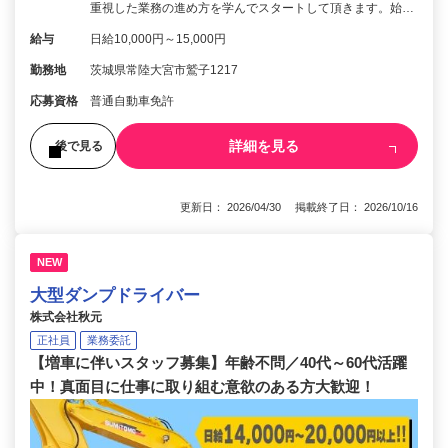
重視した業務の進め方を学んでスタートして頂きます。始…
給与
日給10,000円～15,000円
勤務地
茨城県常陸大宮市鷲子1217
応募資格
普通自動車免許
詳細を見る
後で見る
更新日： 2026/04/30 掲載終了日： 2026/10/16
NEW
大型ダンプドライバー
株式会社秋元
正社員
業務委託
【増車に伴いスタッフ募集】年齢不問／40代～60代活躍
中！真面目に仕事に取り組む意欲のある方大歓迎！