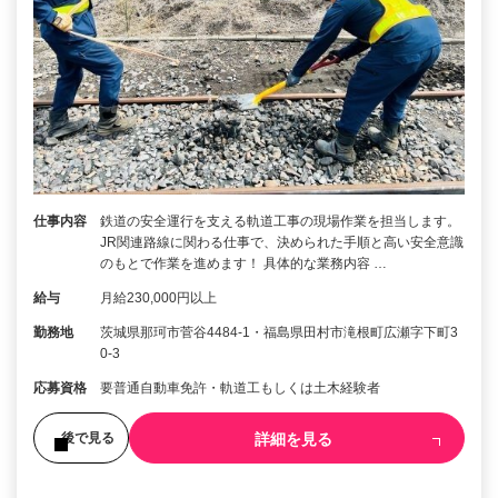
仕事内容
鉄道の安全運行を支える軌道工事の現場作業を担当します。
JR関連路線に関わる仕事で、決められた手順と高い安全意識
のもとで作業を進めます！ 具体的な業務内容 …
給与
月給230,000円以上
勤務地
茨城県那珂市菅谷4484-1・福島県田村市滝根町広瀬字下町3
0-3
応募資格
要普通自動車免許・軌道工もしくは土木経験者
詳細を見る
後で見る