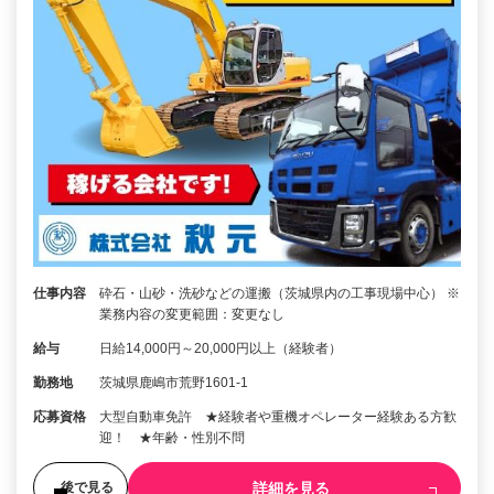
仕事内容
砕石・山砂・洗砂などの運搬（茨城県内の工事現場中心） ※
業務内容の変更範囲：変更なし
給与
日給14,000円～20,000円以上（経験者）
勤務地
茨城県鹿嶋市荒野1601-1
応募資格
大型自動車免許 ★経験者や重機オペレーター経験ある方歓
迎！ ★年齢・性別不問
詳細を見る
後で見る