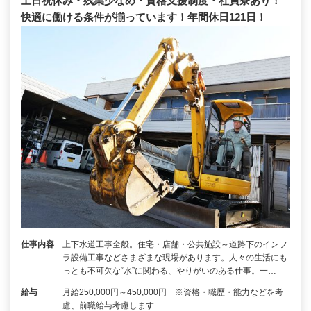
土日祝休み・残業少なめ・資格支援制度・社員寮あり！
快適に働ける条件が揃っています！年間休日121日！
仕事内容
上下水道工事全般。住宅・店舗・公共施設～道路下のインフ
ラ設備工事などさまざまな現場があります。人々の生活にも
っとも不可欠な“水”に関わる、やりがいのある仕事。一…
給与
月給250,000円～450,000円 ※資格・職歴・能⼒などを考
慮、前職給与考慮します