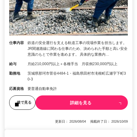
仕事内容
鉄道の安全運行を支える軌道工事の現場作業を担当します。
JR関連路線に関わる仕事のため、決められた手順と高い安全
意識のもとで作業を進めます。 具体的な業務内…
給与
月給210,000円以上＋各種手当 月収例230,000円以上
勤務地
茨城県那珂市菅谷4484-1・福島県田村市滝根町広瀬字下町3
0-3
応募資格
要普通自動車免許
詳細を見る
後で見る
更新日： 2026/08/04 掲載終了日： 2026/10/09