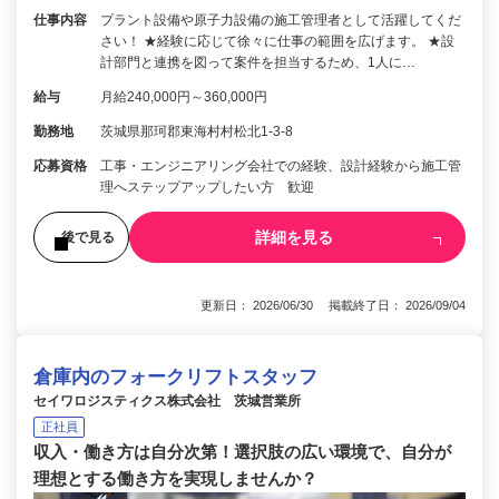
仕事内容
プラント設備や原子力設備の施工管理者として活躍してくだ
さい！ ★経験に応じて徐々に仕事の範囲を広げます。 ★設
計部門と連携を図って案件を担当するため、1人に…
給与
月給240,000円～360,000円
勤務地
茨城県那珂郡東海村村松北1-3-8
応募資格
工事・エンジニアリング会社での経験、設計経験から施工管
理へステップアップしたい方 歓迎
詳細を見る
後で見る
更新日： 2026/06/30 掲載終了日： 2026/09/04
倉庫内のフォークリフトスタッフ
セイワロジスティクス株式会社 茨城営業所
正社員
収入・働き方は自分次第！選択肢の広い環境で、自分が
理想とする働き方を実現しませんか？