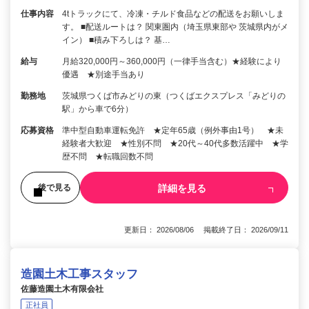
仕事内容
4tトラックにて、冷凍・チルド食品などの配送をお願いしま
す。 ■配送ルートは？ 関東圏内（埼玉県東部や 茨城県内がメ
イン） ■積み下ろしは？ 基…
給与
月給320,000円～360,000円（一律手当含む）★経験により
優遇 ★別途手当あり
勤務地
茨城県つくば市みどりの東（つくばエクスプレス「みどりの
駅」から車で6分）
応募資格
準中型自動車運転免許 ★定年65歳（例外事由1号） ★未
経験者大歓迎 ★性別不問 ★20代～40代多数活躍中 ★学
歴不問 ★転職回数不問
詳細を見る
後で見る
更新日： 2026/08/06 掲載終了日： 2026/09/11
造園土木工事スタッフ
佐藤造園土木有限会社
正社員