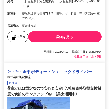
給与
【日額報酬】完全出来高 【月額報酬】450,000円～900,00
0円以上
勤務地
茨城県坂東市長谷787-7（旧岩井市、野田・守谷近辺から車
で約30分）
応募資格
要普通免許
詳細を見る
後で見る
更新日： 2026/05/19 掲載終了日： 2026/08/14
掲載終了まであと5日
2t・3t・4t平ボディー・3tユニックドライバー
株式会社筑波物流
正社員
荷主がほぼ固定なので安心＆安定!!入社後資格取得支援制
度で免許のランクアップも!!《男女活躍中》