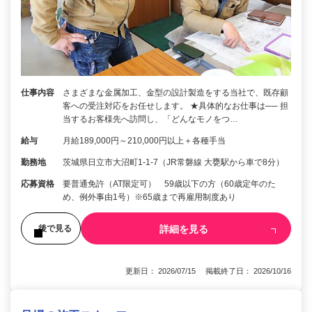
仕事内容
さまざまな金属加工、金型の設計製造をする当社で、既存顧
客への受注対応をお任せします。 ★具体的なお仕事は── 担
当するお客様先へ訪問し、「どんなモノをつ…
給与
月給189,000円～210,000円以上＋各種手当
勤務地
茨城県日立市大沼町1-1-7（JR常磐線 大甕駅から車で8分）
応募資格
要普通免許（AT限定可） 59歳以下の方（60歳定年のた
め、例外事由1号）※65歳まで再雇用制度あり
詳細を見る
後で見る
更新日： 2026/07/15 掲載終了日： 2026/10/16