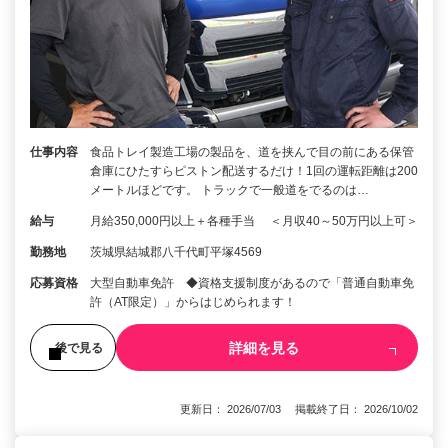
仕事内容
食品トレイ製造工場の製品を、道を挟んで目の前にある保管
倉庫にひたすらピストン配送するだけ！1回の運転距離は200
メートルほどです。 トラックで一般道をでるのは…
給与
月給350,000円以上＋各種手当 ＜月収40～50万円以上可＞
勤務地
茨城県結城郡八千代町平塚4569
応募資格
大型自動車免許 ◆資格支援制度があるので「普通自動車免
許（AT限定）」からはじめられます！
詳細を見る
後で見る
更新日： 2026/07/03 掲載終了日： 2026/10/02