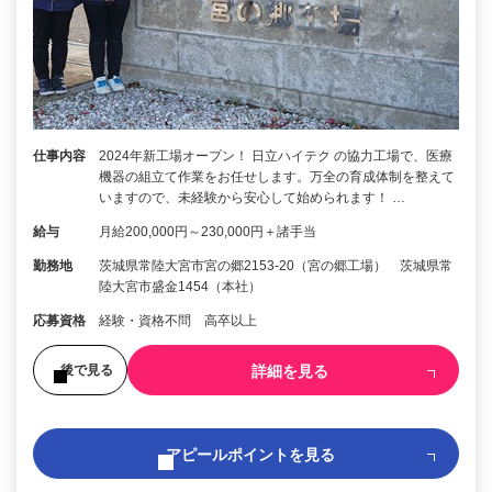
仕事内容
2024年新工場オープン！ 日立ハイテク の協力工場で、医療
機器の組立て作業をお任せします。万全の育成体制を整えて
いますので、未経験から安心して始められます！ …
給与
月給200,000円～230,000円＋諸手当
勤務地
茨城県常陸大宮市宮の郷2153-20（宮の郷工場） 茨城県常
陸大宮市盛金1454（本社）
応募資格
経験・資格不問 高卒以上
詳細を見る
後で見る
アピールポイントを見る