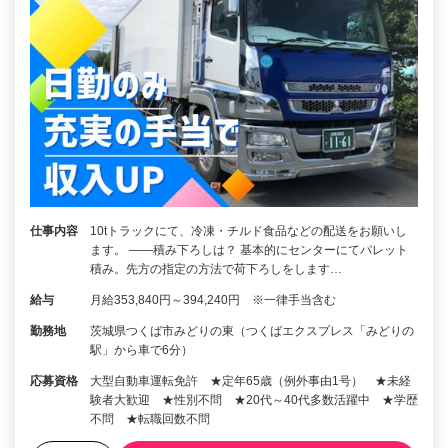
仕事内容
10tトラックにて、冷凍・チルド食品などの配送をお願いし
ます。 ――積み下ろしは？ 基本的にセンターにてパレット
積み。先方の指定の方法で荷下ろしをします…
給与
月給353,840円～394,240円 ※一律手当含む
勤務地
茨城県つくば市みどりの東（つくばエクスプレス「みどりの
駅」から車で6分）
応募資格
大型自動車運転免許 ★定年65歳（例外事由1号） ★未経
験者大歓迎 ★性別不問 ★20代～40代多数活躍中 ★学歴
不問 ★転職回数不問