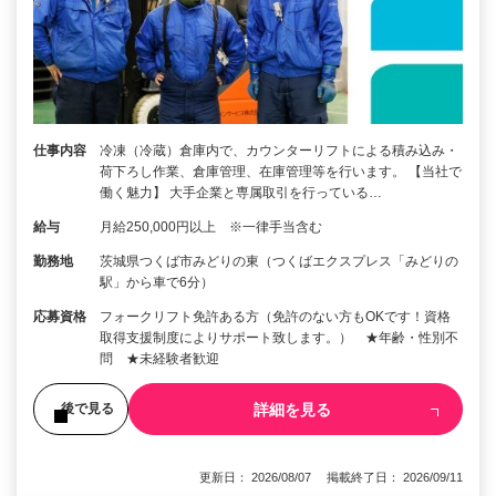
仕事内容
冷凍（冷蔵）倉庫内で、カウンターリフトによる積み込み・
荷下ろし作業、倉庫管理、在庫管理等を行います。 【当社で
働く魅力】 大手企業と専属取引を行っている…
給与
月給250,000円以上 ※一律手当含む
勤務地
茨城県つくば市みどりの東（つくばエクスプレス「みどりの
駅」から車で6分）
応募資格
フォークリフト免許ある方（免許のない方もOKです！資格
取得支援制度によりサポート致します。） ★年齢・性別不
問 ★未経験者歓迎
詳細を見る
後で見る
更新日： 2026/08/07 掲載終了日： 2026/09/11