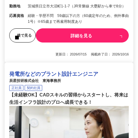
勤務地
茨城県日立市大沼町1-1-7（JR常磐線 大甕駅から車で8分）
応募資格
経験・学歴不問 59歳以下の方（60歳定年のため、例外事由
1号）※65歳まで再雇用制度あり
詳細を見る
後で見る
更新日： 2026/07/15 掲載終了日： 2026/10/16
発電所などのプラント設計エンジニア
辰星技研株式会社 東海事務所
正社員
契約社員
【未経験OK】CADスキルの習得からスタートし、将来は
生活インフラ設計のプロへ成長できる！