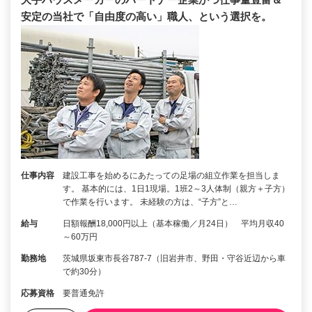
安定の当社で「自由度の高い」職人、という選択を。
仕事内容
建設工事を始めるにあたっての足場の組立作業を担当しま
す。 基本的には、1日1現場。1班2～3人体制（親方＋子方）
で作業を行います。 未経験の方は、“子方”と…
給与
日額報酬18,000円以上（基本稼働／月24日） 平均月収40
～60万円
勤務地
茨城県坂東市長谷787-7（旧岩井市、野田・守谷近辺から車
で約30分）
応募資格
要普通免許