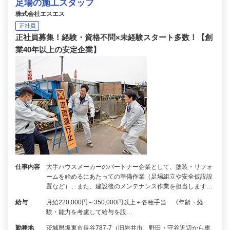
足場の施工スタッフ
株式会社エスエス
正社員
正社員募集！経験・資格不問×未経験スタート多数！【創
業40年以上の安定企業】
仕事内容
大手ハウスメーカーのパートナー企業として、塗装・リフォ
ームを始めるにあたっての準備作業（足場組立や安全仮設設
置など）、また、建設後のメンテナンス作業を担当します…
給与
月給220,000円～350,000円以上＋各種手当 《年齢・経
験・能力を考慮して給与を設…
勤務地
茨城県坂東市長谷787-7（旧岩井市、野田・守谷近辺から車