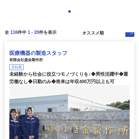
116
1
-
20
全
件中
件を表示
医療機器の製造スタッフ
有限会社盛金製作所
正社員
未経験から社会に役立つモノづくりを♪◆男性活躍中◆重
労働なし◆日勤のみ◆将来は年収400万円以上も可