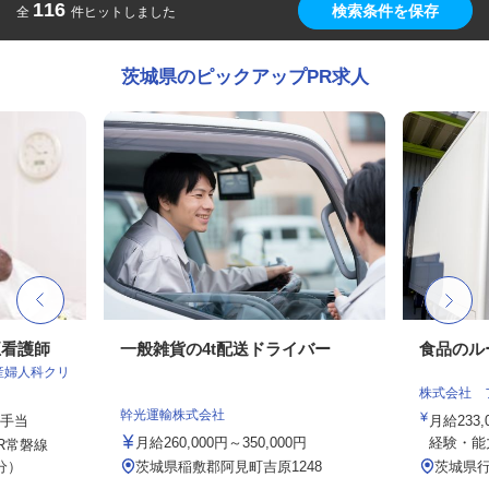
116
検索条件を保存
全
件ヒットしました
茨城県のピックアップPR求人
正看護師
一般雑貨の4t配送ドライバー
食品のル
産婦人科クリ
株式会社 
幹光運輸株式会社
種手当
月給233,
月給260,000円～350,000円
経験・能力
R常磐線
分）
茨城県稲敷郡阿見町吉原1248
茨城県行