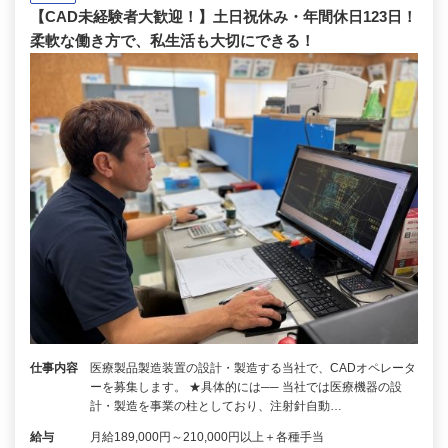
【CAD未経験者大歓迎！】土日祝休み・年間休日123日！
柔軟な働き方で、私生活も大切にできる！
仕事内容
医療製品製造装置の設計・製造する当社で、CADオペレータ
ーを募集します。 ★具体的には── 当社では医療機器の設
計・製造を事業の柱としており、注射針自動…
給与
月給189,000円～210,000円以上＋各種手当