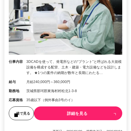
仕事内容
3DCADを使って、発電所などの“プラント”と呼ばれる大規模
設備を構成する配管、土木・建築・電力設備などを設計しま
す。 ★1つの案件の納期が数年と長期にわたる…
給与
月給240,000円～360,000円
勤務地
茨城県那珂郡東海村村松北1-3-8
応募資格
35歳以下（例外事由3号のイ）
詳細を見る
後で見る