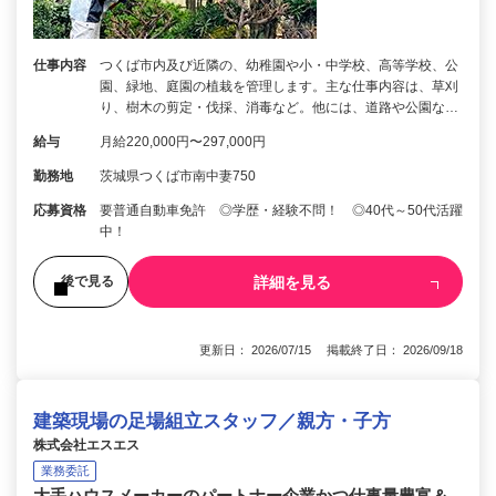
仕事内容
つくば市内及び近隣の、幼稚園や小・中学校、高等学校、公
園、緑地、庭園の植栽を管理します。主な仕事内容は、草刈
り、樹木の剪定・伐採、消毒など。他には、道路や公園な…
給与
月給220,000円〜297,000円
勤務地
茨城県つくば市南中妻750
応募資格
要普通自動車免許 ◎学歴・経験不問！ ◎40代～50代活躍
中！
詳細を見る
後で見る
更新日： 2026/07/15 掲載終了日： 2026/09/18
建築現場の足場組立スタッフ／親方・子方
株式会社エスエス
業務委託
大手ハウスメーカーのパートナー企業かつ仕事量豊富＆