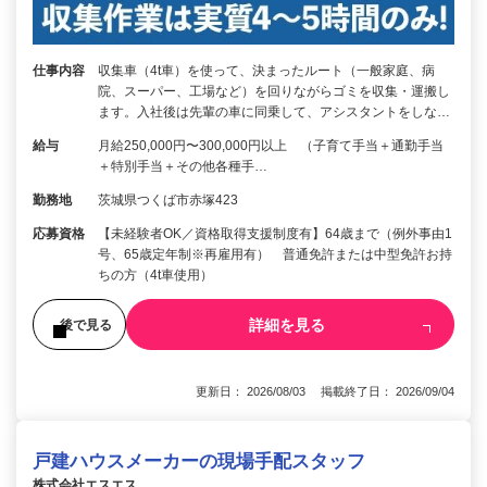
仕事内容
収集車（4t車）を使って、決まったルート（一般家庭、病
院、スーパー、工場など）を回りながらゴミを収集・運搬し
ます。入社後は先輩の車に同乗して、アシスタントをしな…
給与
月給250,000円〜300,000円以上 （子育て手当＋通勤手当
＋特別手当＋その他各種手…
勤務地
茨城県つくば市赤塚423
応募資格
【未経験者OK／資格取得支援制度有】64歳まで（例外事由1
号、65歳定年制※再雇用有） 普通免許または中型免許お持
ちの方（4t車使用）
詳細を見る
後で見る
更新日： 2026/08/03 掲載終了日： 2026/09/04
戸建ハウスメーカーの現場手配スタッフ
株式会社エスエス