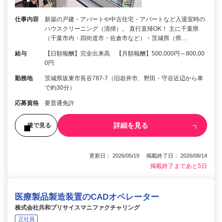
仕事内容
新築の戸建・アパートや中古住宅・アパートなど入退室時の
ハウスクリーニング（清掃）。 直行直帰OK！ 主に千葉県
（千葉市内・四街道市・佐倉市など）・茨城県（県…
給与
【日額報酬】完全出来高 【月額報酬】500,000円～800,00
0円
勤務地
茨城県坂東市長谷787-7（旧岩井市、野田・守谷近辺から車
で約30分）
応募資格
要普通免許
詳細を見る
後で見る
更新日： 2026/05/19 掲載終了日： 2026/08/14
掲載終了まであと5日
医療製品製造装置のCADオペレーター
株式会社共和プリサイスマニファクチャリング
正社員