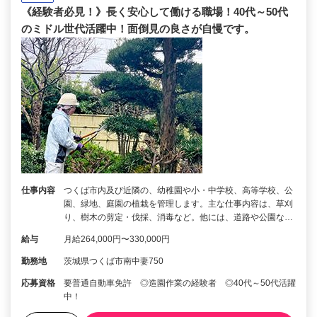
《経験者必見！》長く安心して働ける職場！40代～50代
のミドル世代活躍中！面倒見の良さが自慢です。
仕事内容
つくば市内及び近隣の、幼稚園や小・中学校、高等学校、公
園、緑地、庭園の植栽を管理します。主な仕事内容は、草刈
り、樹木の剪定・伐採、消毒など。他には、道路や公園な…
給与
月給264,000円〜330,000円
勤務地
茨城県つくば市南中妻750
応募資格
要普通自動車免許 ◎造園作業の経験者 ◎40代～50代活躍
中！