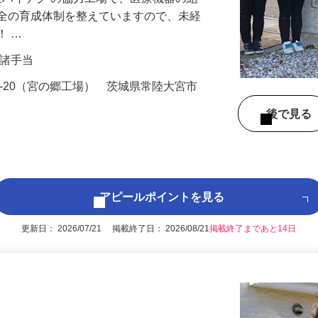
日立ハイテク の協力工場で、医療機器の組
万全の育成体制を整えていますので、未経
！ …
円＋諸手当
3-20（宮の郷工場） 茨城県常陸大宮市
後で見
アピールポイントを見る
更新日： 2026/07/21 掲載終了日： 2026/08/21
掲載終了まであと14日