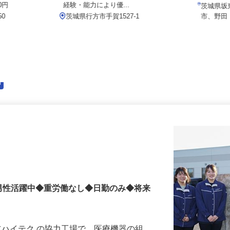
月給233,000円～300,000円以上 ※
月給2
00円
経験・能力により優...
茨城県
50
茨城県行方市手賀1527-1
市、野
男性活躍中◆重労働なし◆日勤のみ◆将来