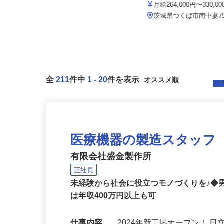
佐藤造園土木有限会社
月給225,000円以上＋各種手当
月給264,000円〜330,0
茨城県坂東市長谷787-7（旧岩井
市、野田・守谷近辺から車で約3...
茨城県つくば市南中妻7
全
211
件中
1
-
20
件を表示
医療機器の製造スタッフ
有限会社盛金製作所
正社員
未経験から社会に役立つモノづくりを♪◆
は年収400万円以上も可