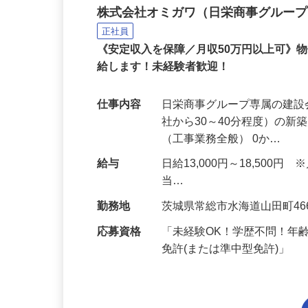
瓦工事等の現場作業員
株式会社オミガワ（日栄商事グルー
正社員
《安定収入を保障／月収50万円以上可》
給します！未経験者歓迎！
仕事内容
日栄商事グループ専属の建
社から30～40分程度）の
（工事業務全般） 0か…
給与
日給13,000円～18,500円 
当…
勤務地
茨城県常総市水海道山田町46
応募資格
「未経験OK！学歴不問！年
免許(または準中型免許)」