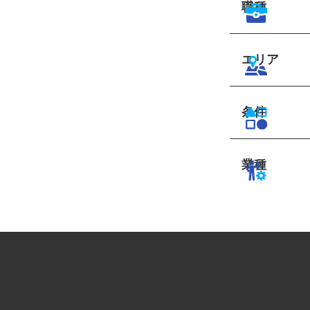
職種
エリア
条件
業種