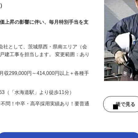
プ）
物価上昇の影響に伴い、毎月特別手当を支
設会社として、茨城県西・県南エリア（会
新築戸建工事を担当します。 変更範囲：あり
※月収299,000円～414,000円以上＋各種手
63（「水海道駅」より徒歩11分）
齢不問！中卒・高卒採用実績あり！要普通
後で見