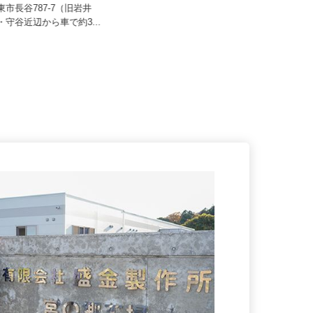
佐藤造園土木有限会社
25,000円以上＋各種手当
月給264,000円〜330,000円
坂東市長谷787-7（旧岩井
田・守谷近辺から車で約3...
茨城県つくば市南中妻750